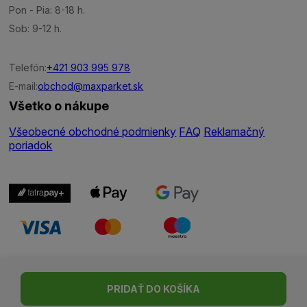
Pon - Pia: 8-18 h.
Sob: 9-12 h.
Telefón:
+421 903 995 978
E-mail:
obchod@maxparket.sk
Všetko o nákupe
Všeobecné obchodné podmienky
FAQ
Reklamačný
poriadok
Nastavenie cookies
| © Všetky práva vyhradené | Made with ♥
PRIDAŤ DO KOŠÍKA
by
Madviso