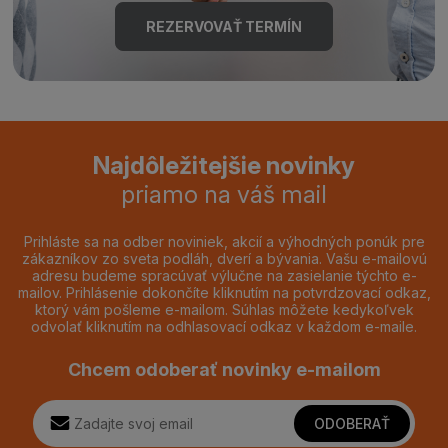
REZERVOVAŤ TERMÍN
Najdôležitejšie novinky
priamo na váš mail
Prihláste sa na odber noviniek, akcií a výhodných ponúk pre
zákazníkov zo sveta podláh, dverí a bývania. Vašu e-mailovú
adresu budeme spracúvať výlučne na zasielanie týchto e-
mailov. Prihlásenie dokončíte kliknutím na potvrdzovací odkaz,
ktorý vám pošleme e-mailom. Súhlas môžete kedykoľvek
odvolať kliknutím na odhlasovací odkaz v každom e-maile.
Chcem odoberať novinky e-mailom
ODOBERAŤ