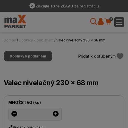
Získajte
10 % ZĽAVU
za registráciu
0
Domov
/
Doplnky k podlahám
/ Valec nivelačný 230 x 68 mm
Pridať k obľúbeným
Doplnky k podlahám
Valec nivelačný 230 x 68 mm
MNOŽSTVO
(
ks
)
Pridať k porovnaniu