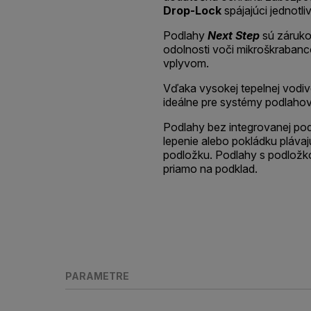
Drop-Lock
spájajúci jednotli
Podlahy
Next Step
sú zárukou
odolnosti voči mikroškraban
vplyvom.
Vďaka vysokej tepelnej vodiv
ideálne pre systémy podlahov
Podlahy bez integrovanej po
lepenie alebo pokládku pláv
podložku. Podlahy s podlož
priamo na podklad.
PARAMETRE