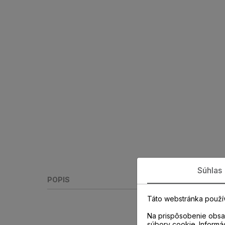
Súhlas
POPIS
Táto webstránka použí
Na prispôsobenie obsah
súbory cookie. Informá