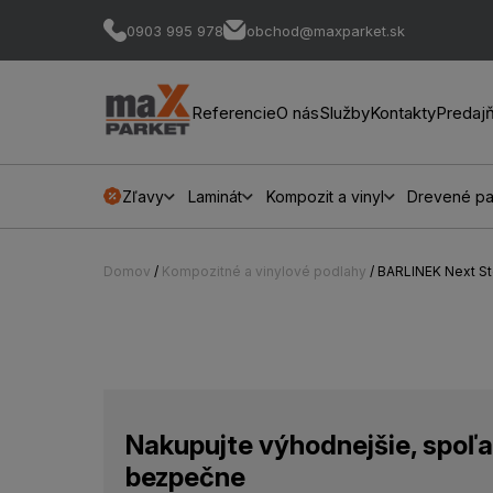
0903 995 978
obchod@maxparket.sk
Referencie
O nás
Služby
Kontakty
Predaj
Zľavy
Laminát
Kompozit a vinyl
Drevené pa
Domov
/
Kompozitné a vinylové podlahy
/ BARLINEK Next S
Nakupujte výhodnejšie, spoľa
bezpečne