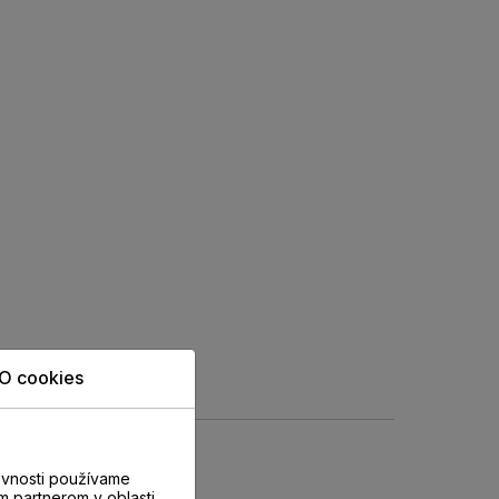
O cookies
evnosti používame
m partnerom v oblasti