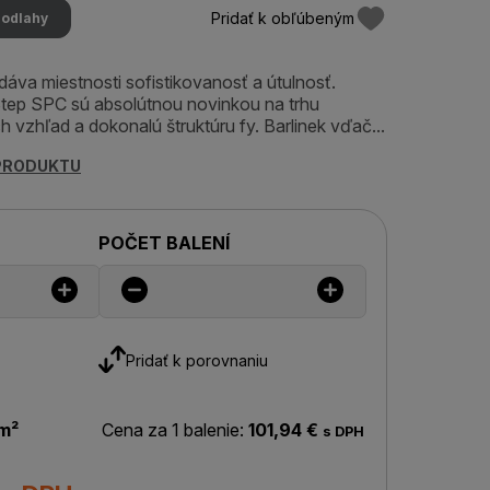
Pridať k obľúbeným
podlahy
áva miestnosti sofistikovanosť a útulnosť.
Step SPC sú absolútnou novinkou na trhu
h vzhľad a dokonalú štruktúru fy. Barlinek vďač...
 PRODUKTU
POČET BALENÍ
Pridať k porovnaniu
m²
Cena za 1 balenie:
101,94 €
s DPH