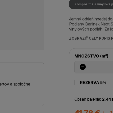
Kompozitné a vinylové 
Jemný odtieň hnedej dod
Podlahy Barlinek Next 
vinylových podláh. Za ic
ZOBRAZIŤ CELÝ POPIS
MNOŽSTVO
(
m²
)
REZERVA 5%
ertov a spoločne
Obsah balenia:
2.44 