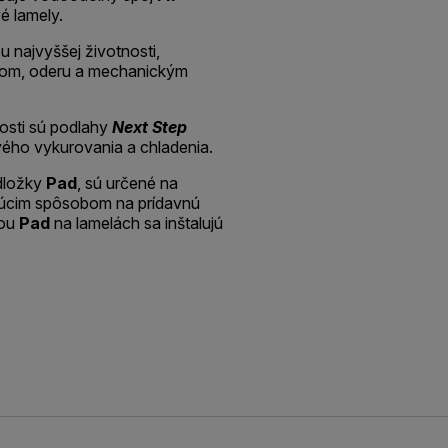
vé lamely.
 najvyššej životnosti,
com, oderu a mechanickým
osti sú podlahy
Next Step
ého vykurovania a chladenia.
dložky
Pad
, sú určené na
ajúcim spôsobom na prídavnú
kou
Pad
na lamelách sa inštalujú