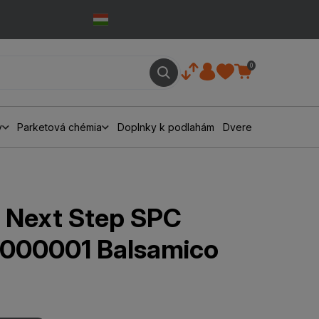
0
y
Parketová chémia
Doplnky k podlahám
Dvere
 Next Step SPC
000001 Balsamico