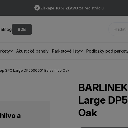
Získajte
10 % ZĽAVU
za registráciu
ňa
Blog
B2B
rkety
Akustické panely
Parketové lišty
Podložky pod parket
tep SPC Large DP5000001 Balsamico Oak
BARLINEK
Large DP5
Oak
hlivo a