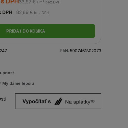
 s DPH
33,97 €
/ m² bez DPH
s DPH
82,89 €
bez DPH
PRIDAŤ DO KOŠÍKA
247
EAN:
5907461802073
tupnosť
u? My dáme lepšiu
sti