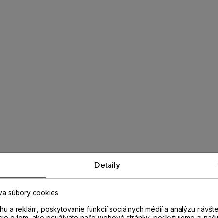
Detaily
va súbory cookies
u a reklám, poskytovanie funkcií sociálnych médií a analýzu návšt
cie o tom, ako používate naše webové stránky, poskytujeme aj naši