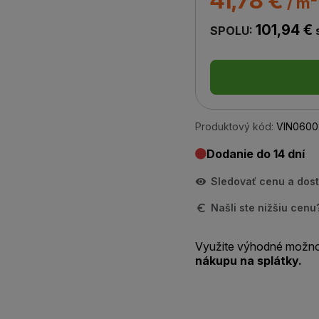
41,78 €
/ m²
101,94 €
SPOLU:
Produktový kód:
VIN0600
Dodanie do 14 dní
Sledovať cenu a dos
Našli ste nižšiu cen
Využite výhodné možno
nákupu na splátky.