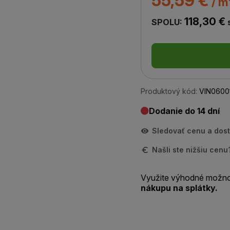
55,59 €
/ m
118,30 €
SPOLU:
Produktový kód:
VIN0600
Dodanie do 14 dní
Sledovať cenu a dos
Našli ste nižšiu cen
Využite výhodné možno
nákupu na splátky.