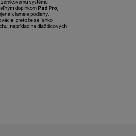
ka zámkovému systému
iteľným doplnkom
Pad Pro
,
jená k lamele podlahy.
ovácie, pretože sa ľahko
chu, napríklad na dlaždicových