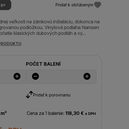
Pridať k obľúbeným
rgo
dnej veľkosti na zámkovú inštaláciu, dokonca na
egrovanou podložkou. Vinylová podlaha Namsen
oňatie klasických dubových podláh a vy...
 PRODUKTU
POČET BALENÍ
Pridať k porovnaniu
 m²
Cena za 1 balenie:
118,30 €
s DPH