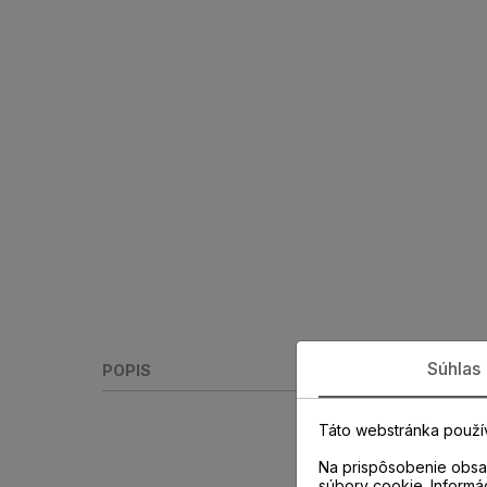
Súhlas
POPIS
Táto webstránka použí
Na prispôsobenie obsah
súbory cookie. Informá