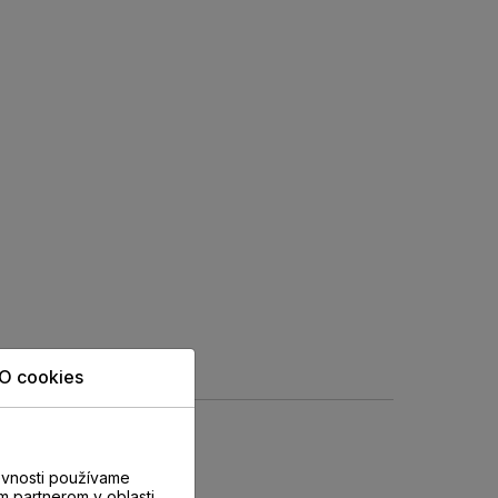
O cookies
evnosti používame
m partnerom v oblasti