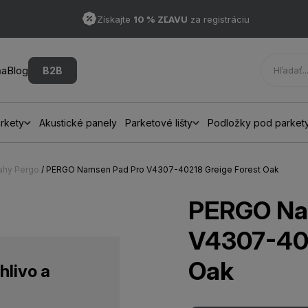
Získajte
10 % ZĽAVU
za registráciu
ňa
Blog
B2B
rkety
Akustické panely
Parketové lišty
Podložky pod parket
ahy Pergo
/ PERGO Namsen Pad Pro V4307-40218 Greige Forest Oak
PERGO Na
V4307-402
Oak
hlivo a