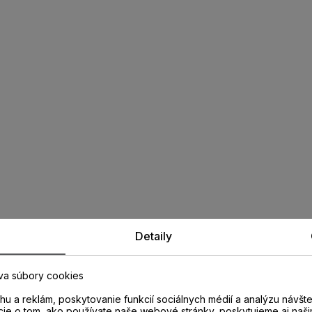
Detaily
va súbory cookies
u a reklám, poskytovanie funkcií sociálnych médií a analýzu návšt
cie o tom, ako používate naše webové stránky, poskytujeme aj naši