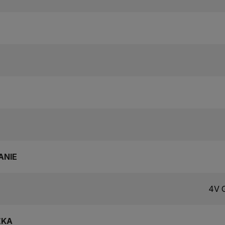
ANIE
4V G
ŽKA