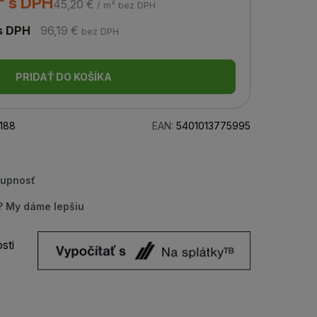
² s DPH
45,20 €
/ m² bez DPH
s DPH
96,19 €
bez DPH
PRIDAŤ DO KOŠÍKA
188
EAN:
5401013775995
tupnosť
u? My dáme lepšiu
sti