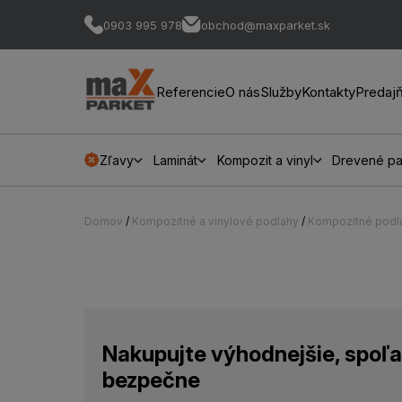
0903 995 978
obchod@maxparket.sk
Referencie
O nás
Služby
Kontakty
Predaj
Zľavy
Laminát
Kompozit a vinyl
Drevené pa
Domov
/
Kompozitné a vinylové podlahy
/
Kompozitné podl
Nakupujte výhodnejšie, spoľa
bezpečne