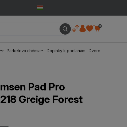
0
y
Parketová chémia
Doplnky k podlahám
Dvere
msen Pad Pro
18 Greige Forest