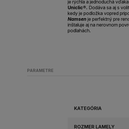
je rýchla a jednoduchá vďa
Uniclic®.
Dodáva sa aj s vol
kedy je podložka vopred pripo
Namsen
je perfektný pre ren
inštaluje aj na nerovnom povr
podlahách.
PARAMETRE
KATEGÓRIA
ROZMER LAMELY