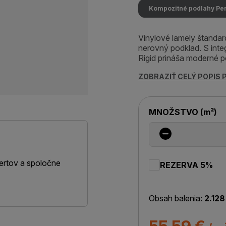
Kompozitné podlahy Pe
Vinylové lamely štandar
nerovný podklad. S int
Rigid prináša moderné p
ZOBRAZIŤ CELÝ POPIS
MNOŽSTVO
(
m²
)
ertov a spoločne
REZERVA 5%
Obsah balenia:
2.128