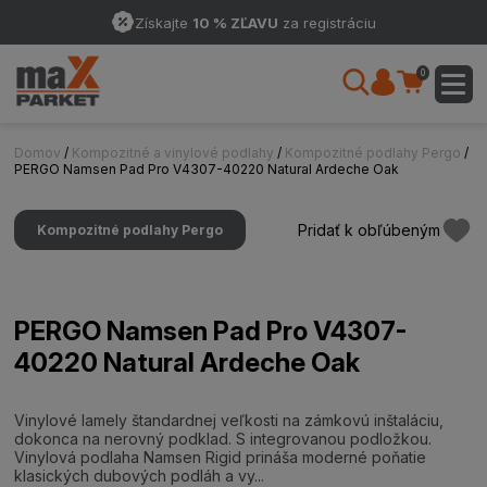
Získajte
10 % ZĽAVU
za registráciu
0
Domov
/
Kompozitné a vinylové podlahy
/
Kompozitné podlahy Pergo
/
PERGO Namsen Pad Pro V4307-40220 Natural Ardeche Oak
Pridať k obľúbeným
Kompozitné podlahy Pergo
PERGO Namsen Pad Pro V4307-
40220 Natural Ardeche Oak
Vinylové lamely štandardnej veľkosti na zámkovú inštaláciu,
dokonca na nerovný podklad. S integrovanou podložkou.
Vinylová podlaha Namsen Rigid prináša moderné poňatie
klasických dubových podláh a vy...