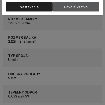
KATEGÓRIA
Vinylová podlaha
Nastavenia
Povoliť všetko
ROZMER LAMELY
1251 x 189 mm
ROZMER BALÍKA
2,128 m2 (9 lamiel)
TYP SPOJA
Uniclic
HRÚBKA PODLAHY
5 mm
TEPELNÝ ODPOR
0,033 m2K/W