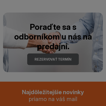
Poraďte sa s
odborníkom u nás na
predajni.
REZERVOVAŤ TERMÍN
Najdôležitejšie novinky
priamo na váš mail