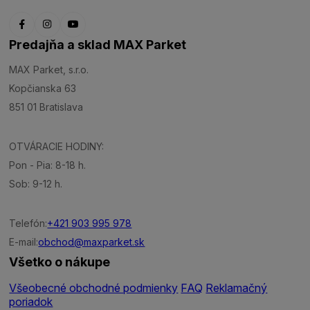
Predajňa a sklad MAX Parket
MAX Parket, s.r.o.
Kopčianska 63
851 01 Bratislava
OTVÁRACIE HODINY:
Pon - Pia: 8-18 h.
Sob: 9-12 h.
Telefón:
+421 903 995 978
E-mail:
obchod@maxparket.sk
Všetko o nákupe
Všeobecné obchodné podmienky
FAQ
Reklamačný
poriadok