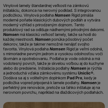
Vinylové lamely štandardnej veľkosti na zámkovú
inštaláciu, dokonca na nerovný podklad. S integrovanou
podložkou. Vinylová podlaha
Namsen
Rigid prináša
moderné poňatie klasických dubových podláh a vytvára
moderný vzhľad s prirodzeným dojmom. Tento
produktový rad sa odlišuje nádhernými prírodnými dekormi.
Namsen
má klasickú veľkosť lamely, takže sa hodí do
každej miestnosti.
Namsen
ponúka pôsobivý počet
dekorov, takže je takmer nemožné nenájsť svojho
favorita. Vinylová podlaha
Namsen
Rigid je veľmi odolná,
s mimoriadne pevným jadrom a vysokou odolnosťou voči
škvrnám a opotrebovaniu. Podlaha je vode odolná a má
vodotesný povrch, takže je skvelou voľbou aj do kuchyne
alebo do predsiene. Inštalácia podlahy
Namsen
je rýchla
a jednoduchá vďaka zámkovému systému
Uniclic®.
Dodáva sa aj s voliteľným doplnkom
Pad Pro
, kedy je
podložka vopred pripojená k lamele podlahy.
Namsen
je
perfektný pre renovácie, pretože sa ľahko inštaluje aj na
nerovnom povrchu, napríklad na dlaždicových podlahách.