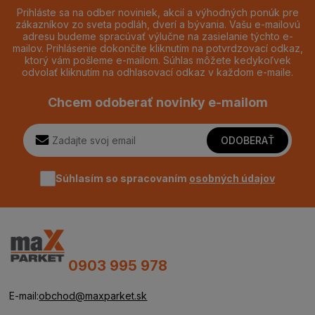
Prihláste sa na odber noviniek, akcií a výhodných ponúk pre
zákazníkov zo sveta podláh, dverí a bývania. Vašu e-mailovú
adresu budeme spracúvať výlučne na zasielanie týchto e-
mailov. Prihlásenie dokončíte kliknutím na potvrdzovací odkaz,
ktorý vám pošleme e-mailom. Súhlas môžete kedykoľvek
odvolať kliknutím na odhlasovací odkaz v každom e-maile.
Chcem odoberať novinky e-mailom
ODOBERAŤ
Súhlasím so spracovaním
osobných údajov
0903 995 978
E-mail:
obchod@maxparket.sk