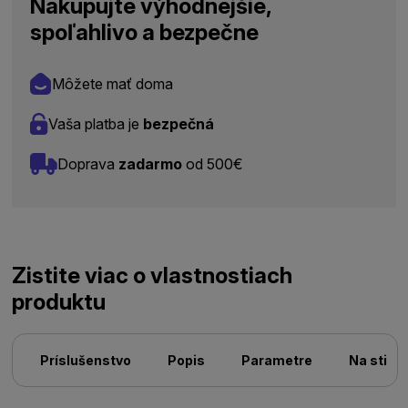
Nakupujte výhodnejšie,
spoľahlivo a bezpečne
Môžete mať doma
Vaša platba je
bezpečná
Doprava
zadarmo
od 500€
Zistite viac o vlastnostiach
produktu
Príslušenstvo
Popis
Parametre
Na stiah