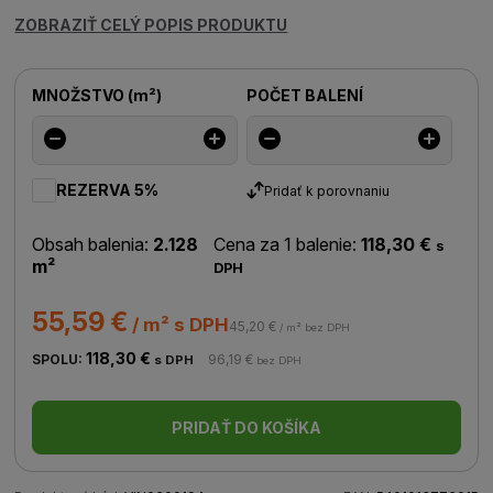
ZOBRAZIŤ CELÝ POPIS PRODUKTU
MNOŽSTVO
(
m²
)
POČET BALENÍ
REZERVA 5%
Pridať k porovnaniu
Obsah balenia:
2.128
Cena za 1 balenie:
118,30 €
s
m²
DPH
55,59 €
/ m² s DPH
45,20 €
/ m² bez DPH
118,30 €
SPOLU:
96,19 €
s DPH
bez DPH
PRIDAŤ DO KOŠÍKA