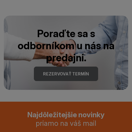
Poraďte sa s
odborníkom u nás na
predajni.
REZERVOVAŤ TERMÍN
Najdôležitejšie novinky
priamo na váš mail