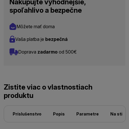
Nakupujte výhodnejšie,
spoľahlivo a bezpečne
Môžete mať doma
Vaša platba je
bezpečná
Doprava
zadarmo
od 500€
Zistite viac o vlastnostiach
produktu
Príslušenstvo
Popis
Parametre
Na stiah