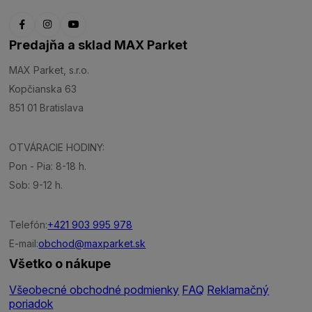
Predajňa a sklad MAX Parket
MAX Parket, s.r.o.
Kopčianska 63
851 01 Bratislava
OTVÁRACIE HODINY:
Pon - Pia: 8-18 h.
Sob: 9-12 h.
Telefón:
+421 903 995 978
E-mail:
obchod@maxparket.sk
Všetko o nákupe
Všeobecné obchodné podmienky
FAQ
Reklamačný
poriadok