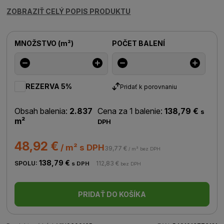
ZOBRAZIŤ CELÝ POPIS PRODUKTU
MNOŽSTVO
(
m²
)
POČET BALENÍ
REZERVA 5%
Pridať k porovnaniu
Obsah balenia:
2.837
Cena za 1 balenie:
138,79 €
s
m²
DPH
48,92 €
/ m² s DPH
39,77 €
/ m² bez DPH
138,79 €
SPOLU:
112,83 €
s DPH
bez DPH
PRIDAŤ DO KOŠÍKA