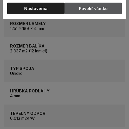
KATEGÓRIA
Vinylová podlaha
Nastavenia
Povoliť všetko
ROZMER LAMELY
1251 x 189 x 4 mm
ROZMER BALÍKA
2,837 m2 (12 lamiel)
TYP SPOJA
Uniclic
HRÚBKA PODLAHY
4 mm
TEPELNÝ ODPOR
0,013 m2K/W