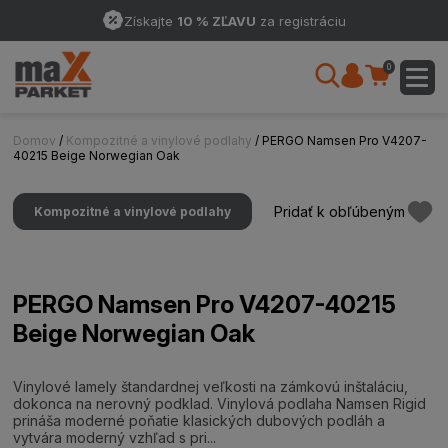
Získajte
10 % ZĽAVU
za registráciu
0
Domov
/
Kompozitné a vinylové podlahy
/ PERGO Namsen Pro V4207-
40215 Beige Norwegian Oak
Pridať k obľúbeným
Kompozitné a vinylové podlahy
PERGO Namsen Pro V4207-40215
Beige Norwegian Oak
Vinylové lamely štandardnej veľkosti na zámkovú inštaláciu,
dokonca na nerovný podklad. Vinylová podlaha Namsen Rigid
prináša moderné poňatie klasických dubových podláh a
vytvára moderný vzhľad s pri...