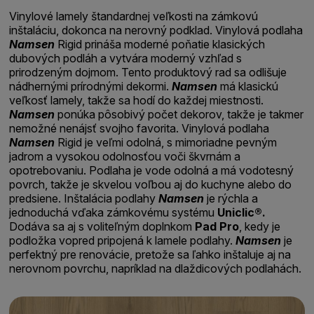
Vinylové lamely štandardnej veľkosti na zámkovú
inštaláciu, dokonca na nerovný podklad. Vinylová podlaha
Namsen
Rigid prináša moderné poňatie klasických
dubových podláh a vytvára moderný vzhľad s
prirodzeným dojmom. Tento produktový rad sa odlišuje
nádhernými prírodnými dekormi.
Namsen
má klasickú
veľkosť lamely, takže sa hodí do každej miestnosti.
Namsen
ponúka pôsobivý počet dekorov, takže je takmer
nemožné nenájsť svojho favorita. Vinylová podlaha
Namsen
Rigid je veľmi odolná, s mimoriadne pevným
jadrom a vysokou odolnosťou voči škvrnám a
opotrebovaniu. Podlaha je vode odolná a má vodotesný
povrch, takže je skvelou voľbou aj do kuchyne alebo do
predsiene. Inštalácia podlahy
Namsen
je rýchla a
jednoduchá vďaka zámkovému systému
Uniclic®.
Dodáva sa aj s voliteľným doplnkom
Pad Pro
, kedy je
podložka vopred pripojená k lamele podlahy.
Namsen
je
perfektný pre renovácie, pretože sa ľahko inštaluje aj na
nerovnom povrchu, napríklad na dlaždicových podlahách.