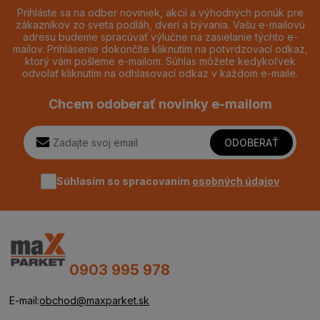
Prihláste sa na odber noviniek, akcií a výhodných ponúk pre
zákazníkov zo sveta podláh, dverí a bývania. Vašu e-mailovú
adresu budeme spracúvať výlučne na zasielanie týchto e-
mailov. Prihlásenie dokončíte kliknutím na potvrdzovací odkaz,
ktorý vám pošleme e-mailom. Súhlas môžete kedykoľvek
odvolať kliknutím na odhlasovací odkaz v každom e-maile.
Chcem odoberať novinky e-mailom
ODOBERAŤ
Súhlasím so spracovaním
osobných údajov
0903 995 978
E-mail:
obchod@maxparket.sk