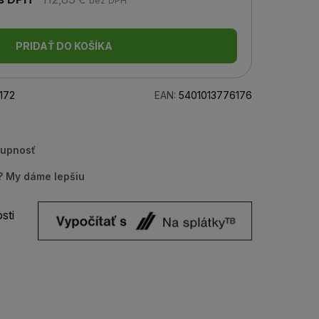
bez DPH
PRIDAŤ DO KOŠÍKA
172
EAN:
5401013776176
tupnosť
u? My dáme lepšiu
sti