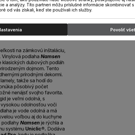
en Pro
cie a analýzy. Títo partneri môžu príslušné informácie skombinovať s 
oré od vás získali, keď ste používali ich služby.
0 Natural
k
Nastavenia
Povoliť vše
eľkosti na zámkovú inštaláciu,
. Vinylová podlaha
Namsen
e klasických dubových podláh
prirodzeným dojmom. Tento
ádhernými prírodnými dekormi.
lamely, takže sa hodí do
onúka pôsobivý počet
ožné nenájsť svojho favorita.
gid je veľmi odolná, s
 vysokou odolnosťou voči
dlaha je vode odolná a má
kvelou voľbou aj do kuchyne
a podlahy
Namsen
je rýchla a
mu systému
Uniclic®.
Dodáva
ad Pro
, kedy je podložka