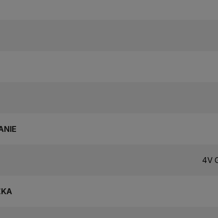
ANIE
4V G
ŽKA