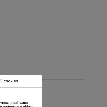
O cookies
evnosti používame
m partnerom v oblasti