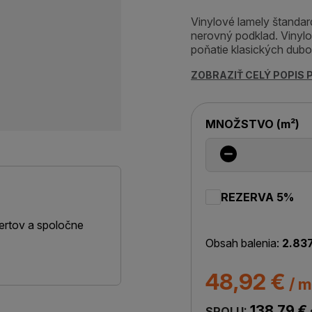
Vinylové lamely štandar
nerovný podklad. Vinyl
poňatie klasických dubo
ZOBRAZIŤ CELÝ POPIS
MNOŽSTVO
(
m²
)
REZERVA 5%
ertov a spoločne
Obsah balenia:
2.83
48,92 €
/ m
138,79 €
SPOLU: