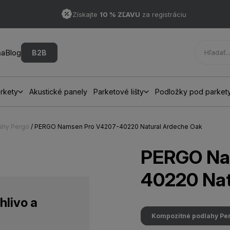
Získajte
10 % ZĽAVU
za registráciu
ňa
Blog
B2B
rkety
Akustické panely
Parketové lišty
Podložky pod parket
ahy Pergo
/ PERGO Namsen Pro V4207-40220 Natural Ardeche Oak
PERGO Na
40220 Nat
hlivo a
Kompozitné podlahy Pe