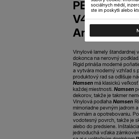
PERGO Nams
sociálnych médií, inzer
ste im poskytli alebo kt
V4207-4022
Ardeche Oa
Vinylové lamely štandardnej v
dokonca na nerovný podklad
Rigid prináša moderné poňati
a vytvára moderný vzhľad s 
produktový rad sa odlišuje n
Namsen
má klasickú veľkosť 
každej miestnosti.
Namsen
p
dekorov, takže je takmer nem
Vinylová podlaha
Namsen
Ri
mimoriadne pevným jadrom a
škvrnám a opotrebovaniu. Po
vodotesný povrch, takže je s
alebo do predsiene. Inštaláci
jednoduchá vďaka zámkové
sa aj s voliteľným doplnkom
P