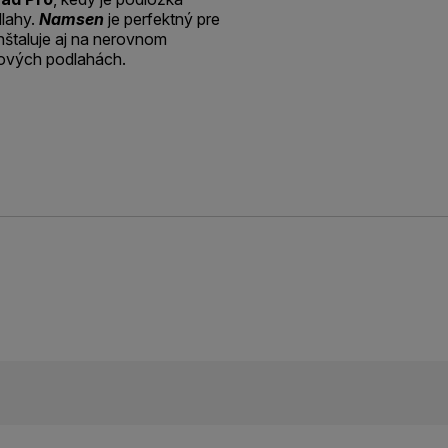
dlahy.
Namsen
je perfektný pre
nštaluje aj na nerovnom
cových podlahách.