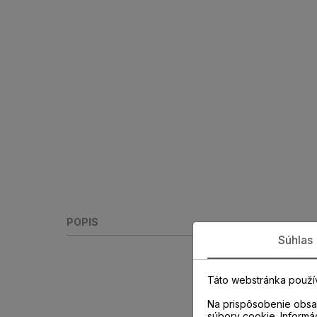
POPIS
Súhlas
Táto webstránka použí
Na prispôsobenie obsah
súbory cookie. Informá