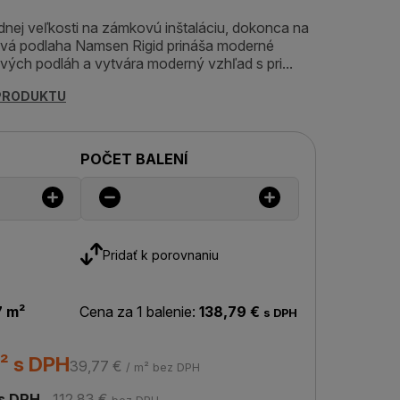
dnej veľkosti na zámkovú inštaláciu, dokonca na
ová podlaha Namsen Rigid prináša moderné
vých podláh a vytvára moderný vzhľad s pri...
 PRODUKTU
POČET BALENÍ
Pridať k porovnaniu
7 m²
Cena za 1 balenie:
138,79 €
s DPH
² s DPH
39,77 €
/ m² bez DPH
s DPH
112,83 €