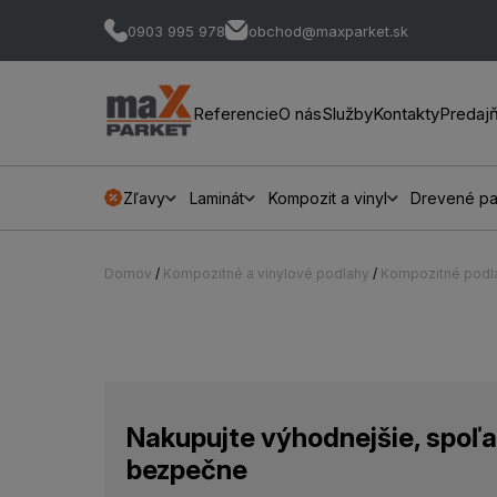
0903 995 978
obchod@maxparket.sk
Referencie
O nás
Služby
Kontakty
Predaj
Zľavy
Laminát
Kompozit a vinyl
Drevené pa
Domov
/
Kompozitné a vinylové podlahy
/
Kompozitné podl
Nakupujte výhodnejšie, spoľa
bezpečne