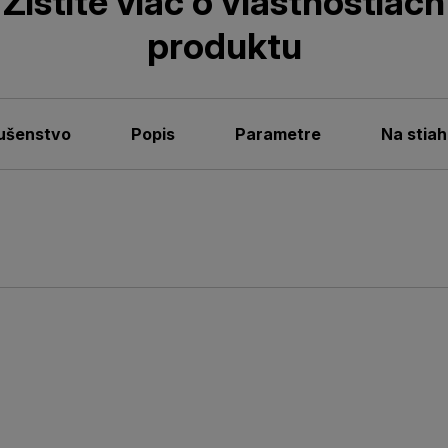
Zistite viac o vlastnostiach
produktu
lušenstvo
Popis
Parametre
Na stiah