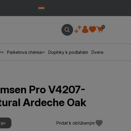
0
y
Parketová chémia
Doplnky k podlahám
Dvere
msen Pro V4207-
ural Ardeche Oak
Pridať k obľúbeným
rgo