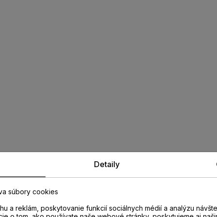
Detaily
va súbory cookies
u a reklám, poskytovanie funkcií sociálnych médií a analýzu návšt
cie o tom, ako používate naše webové stránky, poskytujeme aj naši