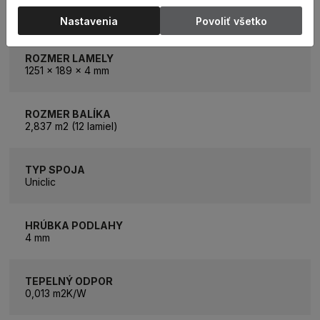
KATEGÓRIA
Vinylová podlaha
Nastavenia
Povoliť všetko
ROZMER LAMELY
1251 x 189 x 4 mm
ROZMER BALÍKA
2,837 m2 (12 lamiel)
TYP SPOJA
Uniclic
HRÚBKA PODLAHY
4 mm
TEPELNÝ ODPOR
0,013 m2K/W