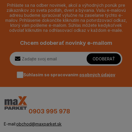
Prihláste sa na odber noviniek, akcií a výhodných ponúk pre
zákazníkov zo sveta podláh, dverí a bývania. Vašu e-mailovú
adresu budeme spracúvať výlučne na zasielanie týchto e-
mailov. Prihlásenie dokončíte kliknutím na potvrdzovací odkaz,
ktorý vám pošleme e-mailom. Súhlas môžete kedykoľvek
odvolať kliknutím na odhlasovací odkaz v každom e-maile.
Chcem odoberať novinky e-mailom
ODOBERAŤ
Súhlasím so spracovaním
osobných údajov
0903 995 978
E-mail:
obchod@maxparket.sk