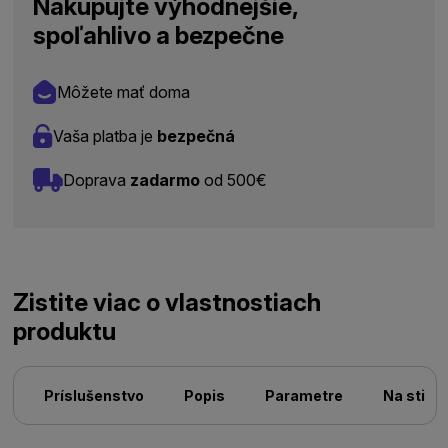
Nakupujte výhodnejšie,
spoľahlivo a bezpečne
Môžete mať doma
Vaša platba je
bezpečná
Doprava
zadarmo
od 500€
Zistite viac o vlastnostiach
produktu
Príslušenstvo
Popis
Parametre
Na stiah