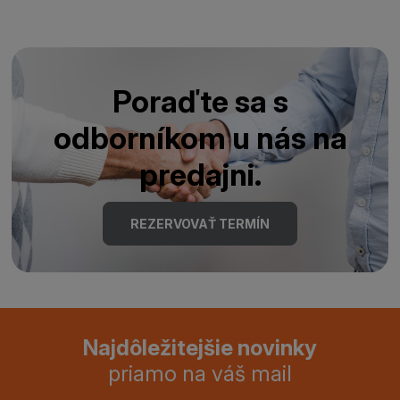
Poraďte sa s
odborníkom u nás na
predajni.
REZERVOVAŤ TERMÍN
Najdôležitejšie novinky
priamo na váš mail