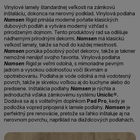
Vinylové lamely štandardnej veľkosti na zámkovú
inštaláciu, dokonca na nerovný podklad. Vinylová podlaha
Namsen
Rigid prináša moderné poňatie klasických
dubových podláh a vytvára moderný vzhľad s
prirodzeným dojmom. Tento produktový rad sa odlišuje
nádhernými prírodnými dekormi.
Namsen
má klasickú
veľkosť lamely, takže sa hodí do každej miestnosti.
Namsen
ponúka pôsobivý počet dekorov, takže je takmer
nemožné nenájsť svojho favorita. Vinylová podlaha
Namsen
Rigid je veľmi odolná, s mimoriadne pevným
jadrom a vysokou odolnosťou voči škvrnám a
opotrebovaniu. Podlaha je vode odolná a má vodotesný
povrch, takže je skvelou voľbou aj do kuchyne alebo do
predsiene. Inštalácia podlahy
Namsen
je rýchla a
jednoduchá vďaka zámkovému systému
Uniclic®.
Dodáva sa aj s voliteľným doplnkom
Pad Pro
, kedy je
podložka vopred pripojená k lamele podlahy.
Namsen
je
perfektný pre renovácie, pretože sa ľahko inštaluje aj na
nerovnom povrchu, napríklad na dlaždicových podlahách.