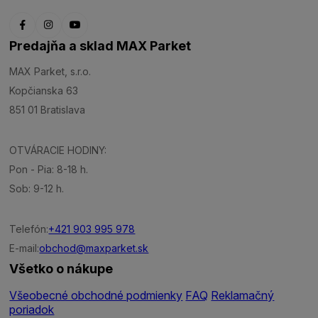
Predajňa a sklad MAX Parket
MAX Parket, s.r.o.
Kopčianska 63
851 01 Bratislava
OTVÁRACIE HODINY:
Pon - Pia: 8-18 h.
Sob: 9-12 h.
Telefón:
+421 903 995 978
E-mail:
obchod@maxparket.sk
Všetko o nákupe
Všeobecné obchodné podmienky
FAQ
Reklamačný
poriadok