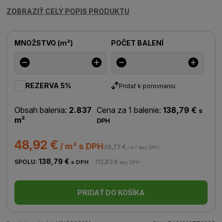
ZOBRAZIŤ CELÝ POPIS PRODUKTU
MNOŽSTVO
(
m²
)
POČET BALENÍ
REZERVA 5%
Pridať k porovnaniu
Obsah balenia:
2.837
Cena za 1 balenie:
138,79 €
s
m²
DPH
48,92 €
/ m² s DPH
39,77 €
/ m² bez DPH
138,79 €
SPOLU:
112,83 €
s DPH
bez DPH
PRIDAŤ DO KOŠÍKA