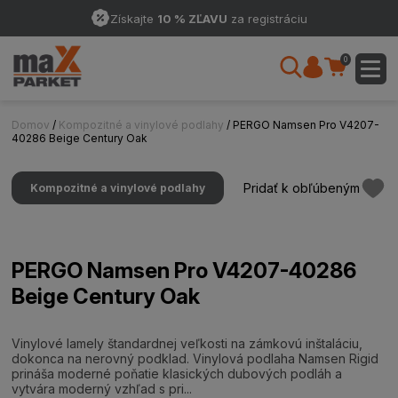
Získajte
10 % ZĽAVU
za registráciu
0
Domov
/
Kompozitné a vinylové podlahy
/ PERGO Namsen Pro V4207-
40286 Beige Century Oak
Pridať k obľúbeným
Kompozitné a vinylové podlahy
PERGO Namsen Pro V4207-40286
Beige Century Oak
Vinylové lamely štandardnej veľkosti na zámkovú inštaláciu,
dokonca na nerovný podklad. Vinylová podlaha Namsen Rigid
prináša moderné poňatie klasických dubových podláh a
vytvára moderný vzhľad s pri...