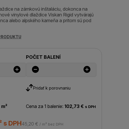
laždice na zámkovú inštaláciu, dokonca na
ové vinylové dlaždice Viskan Rigid vytvárajú
nca alebo alpského kameňa a pritom sú pod
 PRODUKTU
POČET BALENÍ
Pridať k porovnaniu
 m²
Cena za 1 balenie:
102,73 €
s DPH
² s DPH
45,20 €
/ m² bez DPH