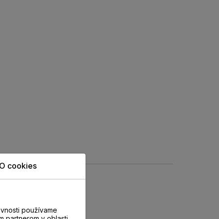
O cookies
evnosti používame
m partnerom v oblasti