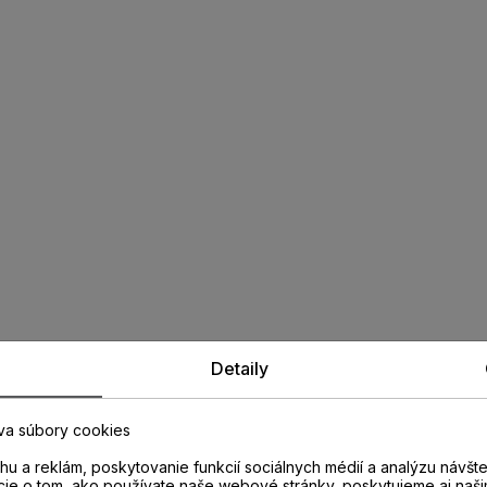
Detaily
va súbory cookies
u a reklám, poskytovanie funkcií sociálnych médií a analýzu návšt
cie o tom, ako používate naše webové stránky, poskytujeme aj naši