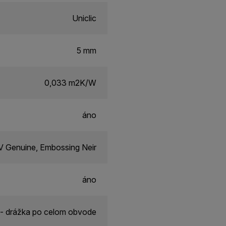
Uniclic
5 mm
0,033 m2K/W
áno
V Genuine, Embossing Neir
áno
- drážka po celom obvode