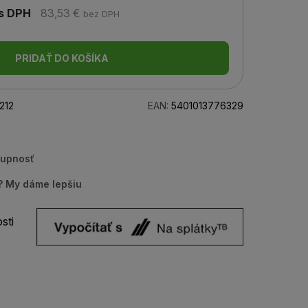
s DPH
83,53 €
bez DPH
PRIDAŤ DO KOŠÍKA
212
EAN:
5401013776329
tupnosť
u? My dáme lepšiu
sti