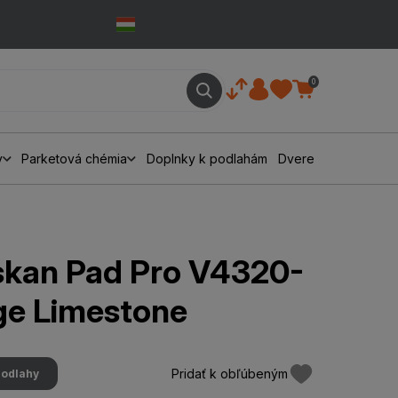
0
y
Parketová chémia
Doplnky k podlahám
Dvere
kan Pad Pro V4320-
ge Limestone
Pridať k obľúbeným
podlahy