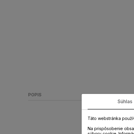
POPIS
Súhlas
Táto webstránka použí
Na prispôsobenie obsah
súbory cookie. Informá