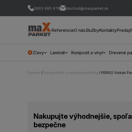
0903 995 978
obchod@maxparket.sk
Referencie
O nás
Služby
Kontakty
Predaj
Zľavy
Laminát
Kompozit a vinyl
Drevené pa
Domov
/
Kompozitné a vinylové podlahy
/ PERGO Viskan Pa
Nakupujte výhodnejšie, spoľa
bezpečne