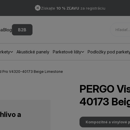
Získajte
10 % ZĽAVU
za registráciu
ňa
Blog
B2B
rkety
Akustické panely
Parketové lišty
Podložky pod parket
d Pro V4320-40173 Beige Limestone
PERGO Vis
40173 Bei
hlivo a
Kompozitné a vinylové 