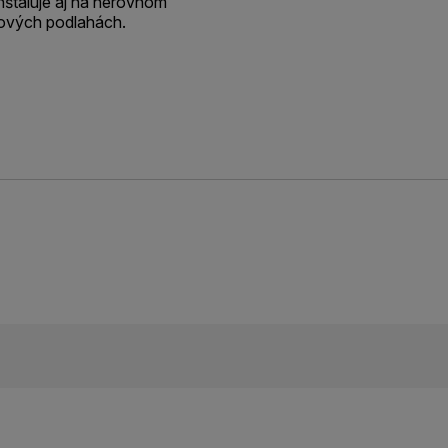
nštaluje aj na nerovnom
cových podlahách.