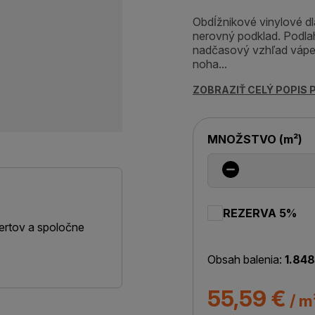
Obdĺžnikové vinylové d
nerovný podklad. Podlah
nadčasový vzhľad vápe
noha...
ZOBRAZIŤ CELÝ POPIS
MNOŽSTVO
(
m²
)
REZERVA 5%
ertov a spoločne
Obsah balenia:
1.848
55,59 €
/ m