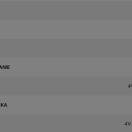
ANIE
4
ŽKA
4V 