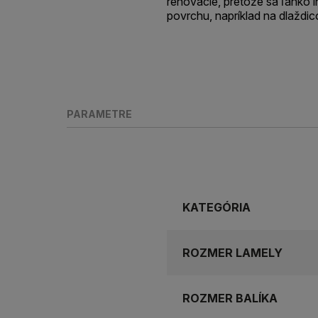
renovácie, pretože sa ľahko i
povrchu, napríklad na dlaždi
PARAMETRE
KATEGÓRIA
ROZMER LAMELY
ROZMER BALÍKA