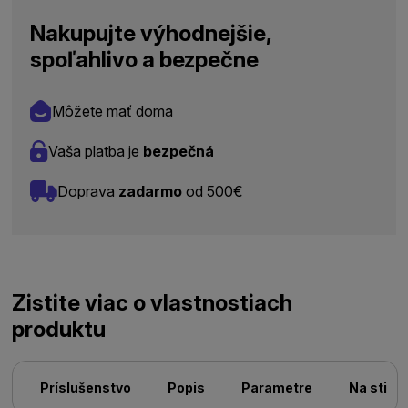
Nakupujte výhodnejšie,
spoľahlivo a bezpečne
Môžete mať doma
Vaša platba je
bezpečná
Doprava
zadarmo
od 500€
Zistite viac o vlastnostiach
produktu
Príslušenstvo
Popis
Parametre
Na stiah