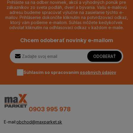
Prihláste sa na odber noviniek, akcií a výhodných ponúk pre
zákazníkov zo sveta podláh, dverí a bývania. Vašu e-mailovú
adresu budeme spracúvať výlučne na zasielanie týchto e-
mailov. Prihlásenie dokončíte kliknutím na potvrdzovací odkaz,
ktorý vám pošleme e-mailom. Súhlas môžete kedykoľvek
odvolať kliknutím na odhlasovací odkaz v každom e-maile.
Chcem odoberať novinky e-mailom
ODOBERAŤ
Súhlasím so spracovaním
osobných údajov
0903 995 978
E-mail:
obchod@maxparket.sk