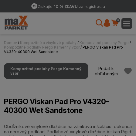
Získajte
10 % ZĽAVU
za registráciu
0
Domov
/
Kompozitné a vinylové podlahy
/
Kompozitné podlahy Pergo
/
Kompozitné podlahy Pergo Kamenný vzor
/ PERGO Viskan Pad Pro
V4320-40300 Wet Sandstone
Pridať k
Kompozitné podlahy Pergo Kamenný
vzor
obľúbeným
PERGO Viskan Pad Pro V4320-
40300 Wet Sandstone
Obdĺžnikové vinylové dlaždice na zámkovú inštaláciu, dokonca
na nerovný podklad. Podlahové vinylové dlaždice Viskan Rigid