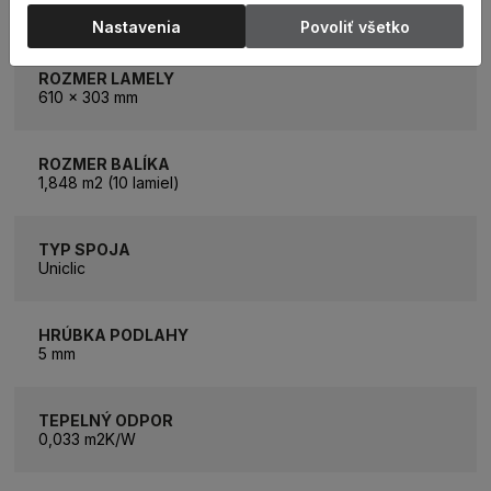
Vinylová podlaha
Nastavenia
Povoliť všetko
ROZMER LAMELY
610 x 303 mm
ROZMER BALÍKA
1,848 m2 (10 lamiel)
TYP SPOJA
Uniclic
HRÚBKA PODLAHY
5 mm
TEPELNÝ ODPOR
0,033 m2K/W