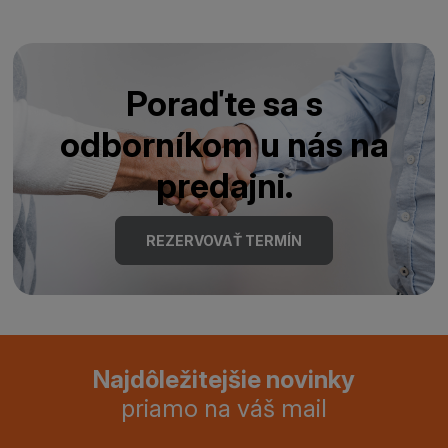
Poraďte sa s
odborníkom u nás na
predajni.
REZERVOVAŤ TERMÍN
Najdôležitejšie novinky
priamo na váš mail