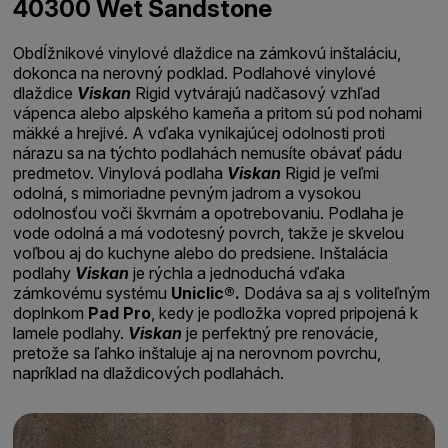
40300 Wet Sandstone
Obdĺžnikové vinylové dlaždice na zámkovú inštaláciu,
dokonca na nerovný podklad. Podlahové vinylové
dlaždice
Viskan
Rigid vytvárajú nadčasový vzhľad
vápenca alebo alpského kameňa a pritom sú pod nohami
mäkké a hrejivé. A vďaka vynikajúcej odolnosti proti
nárazu sa na týchto podlahách nemusíte obávať pádu
predmetov. Vinylová podlaha
Viskan
Rigid je veľmi
odolná, s mimoriadne pevným jadrom a vysokou
odolnosťou voči škvrnám a opotrebovaniu. Podlaha je
vode odolná a má vodotesný povrch, takže je skvelou
voľbou aj do kuchyne alebo do predsiene. Inštalácia
podlahy
Viskan
je rýchla a jednoduchá vďaka
zámkovému systému
Uniclic®.
Dodáva sa aj s voliteľným
doplnkom
Pad Pro
, kedy je podložka vopred pripojená k
lamele podlahy.
Viskan
je perfektný pre renovácie,
pretože sa ľahko inštaluje aj na nerovnom povrchu,
napríklad na dlaždicových podlahách.