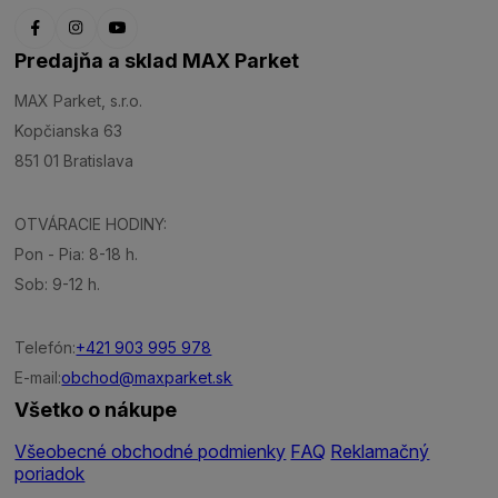
Predajňa a sklad MAX Parket
MAX Parket, s.r.o.
Kopčianska 63
851 01 Bratislava
OTVÁRACIE HODINY:
Pon - Pia: 8-18 h.
Sob: 9-12 h.
Telefón:
+421 903 995 978
E-mail:
obchod@maxparket.sk
Všetko o nákupe
Všeobecné obchodné podmienky
FAQ
Reklamačný
poriadok