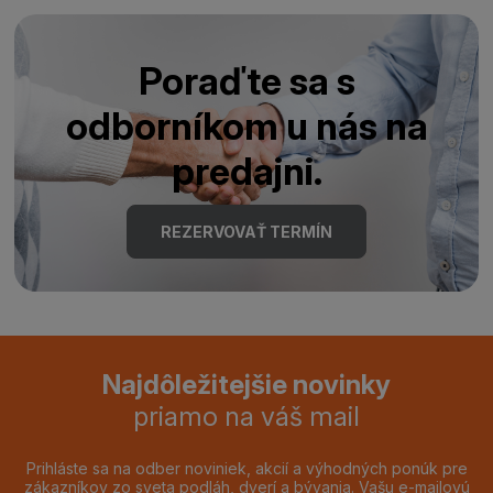
Poraďte sa s
odborníkom u nás na
predajni.
REZERVOVAŤ TERMÍN
Najdôležitejšie novinky
priamo na váš mail
Prihláste sa na odber noviniek, akcií a výhodných ponúk pre
zákazníkov zo sveta podláh, dverí a bývania. Vašu e-mailovú