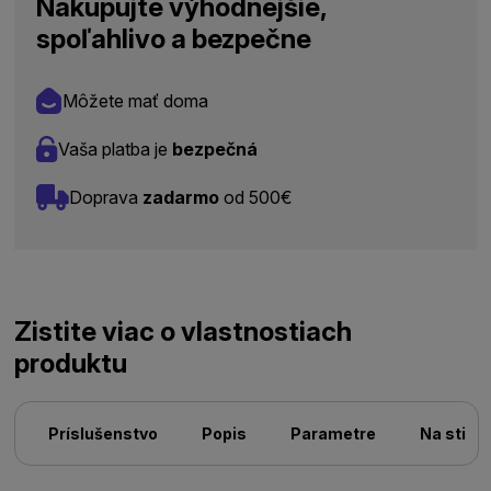
Nakupujte výhodnejšie,
spoľahlivo a bezpečne
Môžete mať doma
Vaša platba je
bezpečná
Doprava
zadarmo
od 500€
Zistite viac o vlastnostiach
produktu
Príslušenstvo
Popis
Parametre
Na stiah