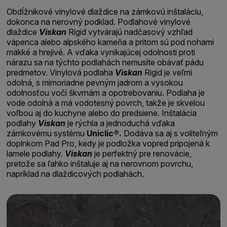
Obdĺžnikové vinylové dlaždice na zámkovú inštaláciu,
dokonca na nerovný podklad. Podlahové vinylové
dlaždice
Viskan
Rigid vytvárajú nadčasový vzhľad
vápenca alebo alpského kameňa a pritom sú pod nohami
mäkké a hrejivé. A vďaka vynikajúcej odolnosti proti
nárazu sa na týchto podlahách nemusíte obávať pádu
predmetov. Vinylová podlaha
Viskan
Rigid je veľmi
odolná, s mimoriadne pevným jadrom a vysokou
odolnosťou voči škvrnám a opotrebovaniu. Podlaha je
vode odolná a má vodotesný povrch, takže je skvelou
voľbou aj do kuchyne alebo do predsiene. Inštalácia
podlahy
Viskan
je rýchla a jednoduchá vďaka
zámkovému systému
Uniclic®.
Dodáva sa aj s voliteľným
doplnkom Pad Pro, kedy je podložka vopred pripojená k
lamele podlahy.
Viskan
je perfektný pre renovácie,
pretože sa ľahko inštaluje aj na nerovnom povrchu,
napríklad na dlaždicových podlahách.