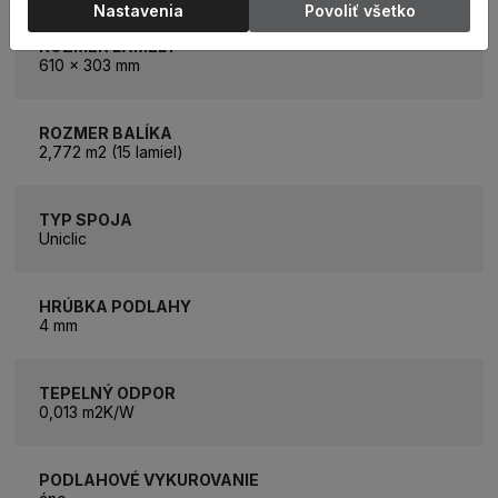
Nastavenia
Povoliť všetko
ROZMER LAMELY
610 x 303 mm
ROZMER BALÍKA
2,772 m2 (15 lamiel)
TYP SPOJA
Uniclic
HRÚBKA PODLAHY
4 mm
TEPELNÝ ODPOR
0,013 m2K/W
PODLAHOVÉ VYKUROVANIE