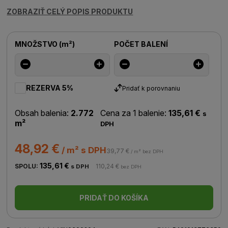
ZOBRAZIŤ CELÝ POPIS PRODUKTU
MNOŽSTVO
(
m²
)
POČET BALENÍ
REZERVA 5%
Pridať k porovnaniu
Obsah balenia:
2.772
Cena za 1 balenie:
135,61 €
s
m²
DPH
48,92 €
/ m² s DPH
39,77 €
/ m² bez DPH
135,61 €
SPOLU:
110,24 €
s DPH
bez DPH
PRIDAŤ DO KOŠÍKA