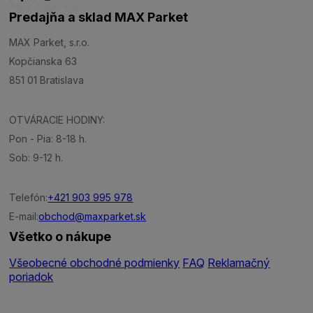
Predajňa a sklad MAX Parket
MAX Parket, s.r.o.
Kopčianska 63
851 01 Bratislava
OTVÁRACIE HODINY:
Pon - Pia: 8-18 h.
Sob: 9-12 h.
Telefón:
+421 903 995 978
E-mail:
obchod@maxparket.sk
Všetko o nákupe
Všeobecné obchodné podmienky
FAQ
Reklamačný
poriadok