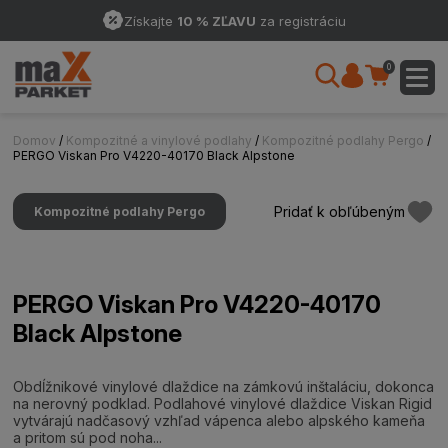
Získajte
10 % ZĽAVU
za registráciu
0
Domov
/
Kompozitné a vinylové podlahy
/
Kompozitné podlahy Pergo
/
PERGO Viskan Pro V4220-40170 Black Alpstone
Pridať k obľúbeným
Kompozitné podlahy Pergo
PERGO Viskan Pro V4220-40170
Black Alpstone
Obdĺžnikové vinylové dlaždice na zámkovú inštaláciu, dokonca
na nerovný podklad. Podlahové vinylové dlaždice Viskan Rigid
vytvárajú nadčasový vzhľad vápenca alebo alpského kameňa
a pritom sú pod noha...