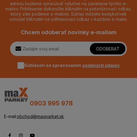
adresu budeme spracúvať výlučne na zasielanie týchto e-
mailov. Prihlásenie dokončíte kliknutím na potvrdzovací odkaz,
ktorý vám pošleme e-mailom. Súhlas môžete kedykoľvek
odvolať kliknutím na odhlasovací odkaz v každom e-maile.
Chcem odoberať novinky e-mailom
ODOBERAŤ
Súhlasím so spracovaním
osobných údajov
0903 995 978
E-mail:
obchod@maxparket.sk