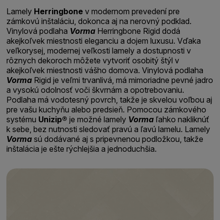
Lamely
Herringbone
v modernom prevedení pre
zámkovú inštaláciu, dokonca aj na nerovný podklad.
Vinylová podlaha
Vorma
Herringbone Rigid dodá
akejkoľvek miestnosti eleganciu a dojem luxusu. Vďaka
veľkorysej, modernej veľkosti lamely a dostupnosti v
rôznych dekoroch môžete vytvoriť osobitý štýl v
akejkoľvek miestnosti vášho domova. Vinylová podlaha
Vorma
Rigid je veľmi trvanlivá, má mimoriadne pevné jadro
a vysokú odolnosť voči škvrnám a opotrebovaniu.
Podlaha má vodotesný povrch, takže je skvelou voľbou aj
pre vašu kuchyňu alebo predsieň. Pomocou zámkového
systému
Unizip®
je možné lamely
Vorma
ľahko nakliknúť
k sebe, bez nutnosti sledovať pravú a ľavú lamelu. Lamely
Vorma
sú dodávané aj s pripevnenou podložkou, takže
inštalácia je ešte rýchlejšia a jednoduchšia.