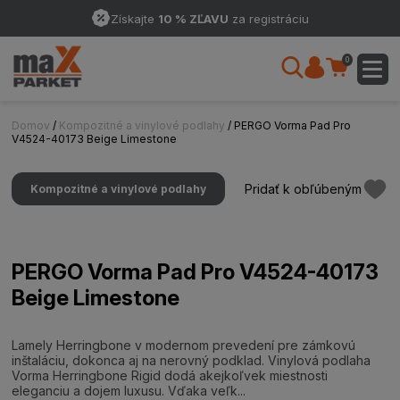
Získajte
10 % ZĽAVU
za registráciu
0
Domov
/
Kompozitné a vinylové podlahy
/ PERGO Vorma Pad Pro
V4524-40173 Beige Limestone
Pridať k obľúbeným
Kompozitné a vinylové podlahy
PERGO Vorma Pad Pro V4524-40173
Beige Limestone
Lamely Herringbone v modernom prevedení pre zámkovú
inštaláciu, dokonca aj na nerovný podklad. Vinylová podlaha
Vorma Herringbone Rigid dodá akejkoľvek miestnosti
eleganciu a dojem luxusu. Vďaka veľk...