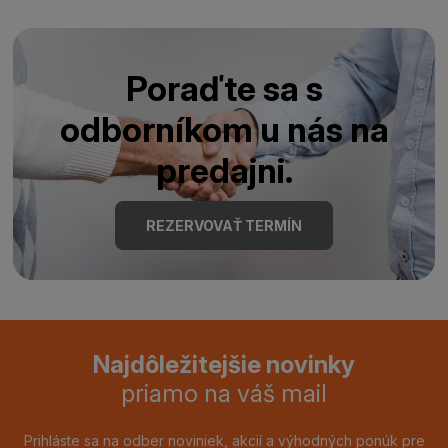
Poraďte sa s
odborníkom u nás na
predajni.
REZERVOVAŤ TERMÍN
Najdôležitejšie novinky
priamo na váš mail
Prihláste sa na odber noviniek, akcií a výhodných ponúk pre