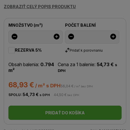
ZOBRAZIŤ CELÝ POPIS PRODUKTU
MNOŽSTVO
(
m²
)
POČET BALENÍ
REZERVA 5%
Pridať k porovnaniu
Obsah balenia:
0.794
Cena za 1 balenie:
54,73 €
s
m²
DPH
68,93 €
/ m² s DPH
56,04 €
/ m² bez DPH
54,73 €
SPOLU:
44,50 €
s DPH
bez DPH
PRIDAŤ DO KOŠÍKA