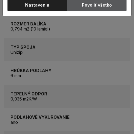
ROZMER LAMELY
Nastavenia
Povoliť všetko
630 x 126 mm
ROZMER BALÍKA
0,794 m2 (10 lamiel)
TYP SPOJA
Unizip
HRÚBKA PODLAHY
6 mm
TEPELNÝ ODPOR
0,035 m2K/W
PODLAHOVÉ VYKUROVANIE
áno