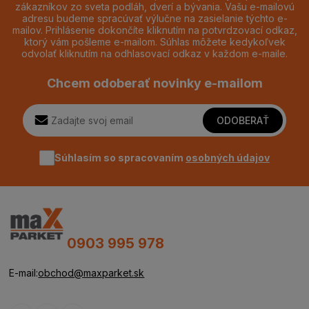
zákazníkov zo sveta podláh, dverí a bývania. Vašu e-mailovú
adresu budeme spracúvať výlučne na zasielanie týchto e-
mailov. Prihlásenie dokončíte kliknutím na potvrdzovací odkaz,
ktorý vám pošleme e-mailom. Súhlas môžete kedykoľvek
odvolať kliknutím na odhlasovací odkaz v každom e-maile.
Chcem odoberať novinky e-mailom
ODOBERAŤ
Súhlasím so spracovaním
osobných údajov
0903 995 978
E-mail:
obchod@maxparket.sk