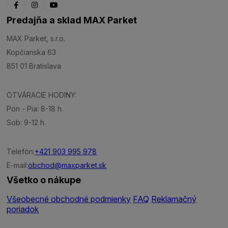
Predajňa a sklad MAX Parket
MAX Parket, s.r.o.
Kopčianska 63
851 01 Bratislava
OTVÁRACIE HODINY:
Pon - Pia: 8-18 h.
Sob: 9-12 h.
Telefón:
+421 903 995 978
E-mail:
obchod@maxparket.sk
Všetko o nákupe
Všeobecné obchodné podmienky
FAQ
Reklamačný
poriadok