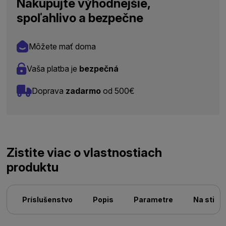
Nakupujte výhodnejšie,
spoľahlivo a bezpečne
Môžete mať doma
Vaša platba je
bezpečná
Doprava
zadarmo
od 500€
Zistite viac o vlastnostiach
produktu
Príslušenstvo
Popis
Parametre
Na stiah