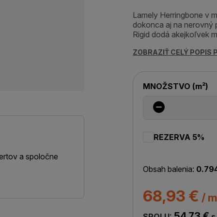
Lamely Herringbone v m
dokonca aj na nerovný 
Rigid dodá akejkoľvek m
ZOBRAZIŤ CELÝ POPIS
MNOŽSTVO
(
m²
)
REZERVA 5%
ertov a spoločne
Obsah balenia:
0.79
68,93 €
/ m
54,73 €
SPOLU:
s