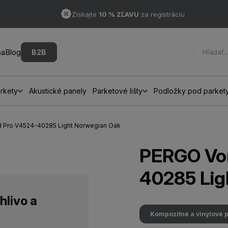
Získajte
10 % ZĽAVU
za registráciu
ňa
Blog
B2B
rkety
Akustické panely
Parketové lišty
Podložky pod parket
d Pro V4524-40285 Light Norwegian Oak
PERGO Vo
40285 Lig
hlivo a
Kompozitné a vinylové 