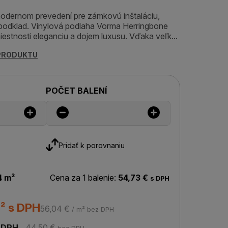
odernom prevedení pre zámkovú inštaláciu,
podklad. Vinylová podlaha Vorma Herringbone
iestnosti eleganciu a dojem luxusu. Vďaka veľk...
 PRODUKTU
POČET BALENÍ
Pridať k porovnaniu
4 m²
Cena za 1 balenie:
54,73 €
s DPH
² s DPH
56,04 €
/ m² bez DPH
 DPH
44,50 €