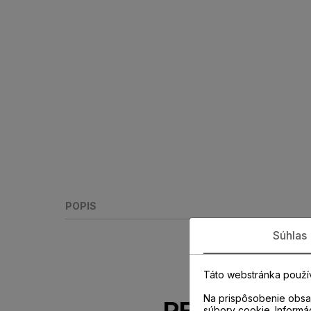
POPIS
Súhlas
Táto webstránka použí
Na prispôsobenie obsah
súbory cookie. Informá