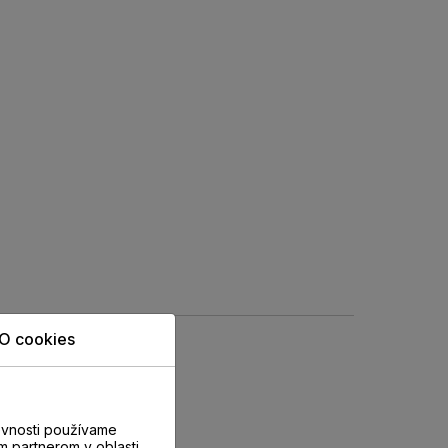
O cookies
evnosti používame
m partnerom v oblasti