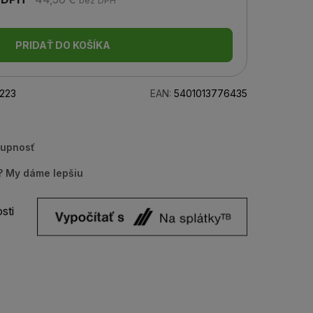
bez DPH
PRIDAŤ DO KOŠÍKA
223
EAN:
5401013776435
tupnosť
u? My dáme lepšiu
sti