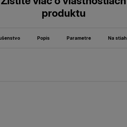
Zistite viac o vlastnostiach
produktu
lušenstvo
Popis
Parametre
Na stiah