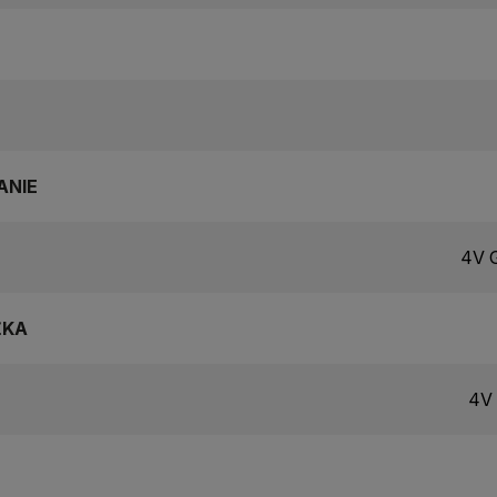
ANIE
4V G
ŽKA
4V 