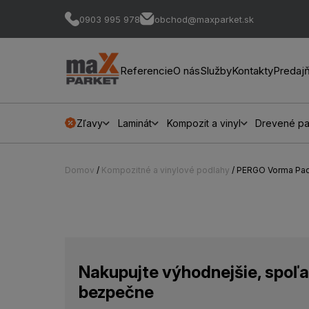
0903 995 978
obchod@maxparket.sk
Referencie
O nás
Služby
Kontakty
Predaj
Zľavy
Laminát
Kompozit a vinyl
Drevené pa
Domov
/
Kompozitné a vinylové podlahy
/ PERGO Vorma Pa
Nakupujte výhodnejšie, spoľa
bezpečne