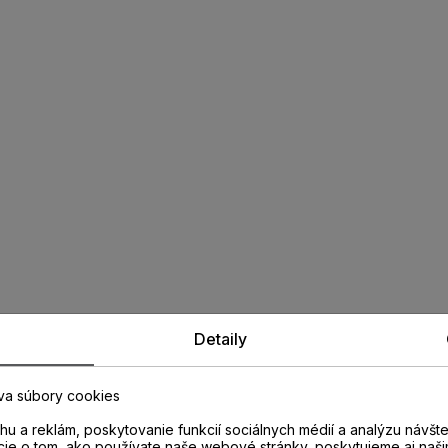
Detaily
va súbory cookies
u a reklám, poskytovanie funkcií sociálnych médií a analýzu návšt
cie o tom, ako používate naše webové stránky, poskytujeme aj naši