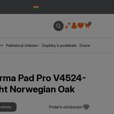
0
y
Parketová chémia
Doplnky k podlahám
Dvere
rma Pad Pro V4524-
ht Norwegian Oak
Pridať k obľúbeným
podlahy