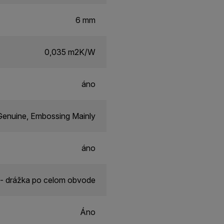
6 mm
0,035 m2K/W
áno
enuine, Embossing Mainly
áno
- drážka po celom obvode
Áno