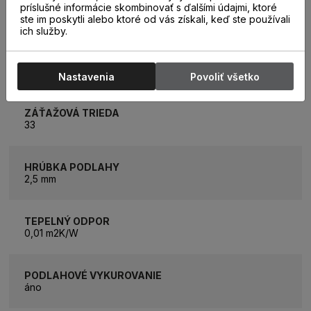
KATEGÓRIA
príslušné informácie skombinovať s ďalšími údajmi, ktoré
Vinylové vodoodolné podlahy na lepenie
ste im poskytli alebo ktoré od vás získali, keď ste používali
ich služby.
ROZMER BALÍKA
3,62 m2
Nastavenia
Povoliť všetko
ZÁŤAŽOVÁ TRIEDA
33
HRÚBKA PODLAHY
2,5 mm
TEPELNÝ ODPOR
0,01 m2K/W
PODLAHOVÉ VYKUROVANIE
áno