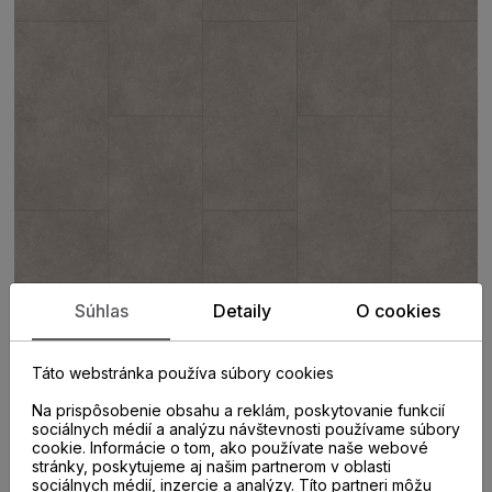
Súhlas
Detaily
O cookies
Táto webstránka používa súbory cookies
Na prispôsobenie obsahu a reklám, poskytovanie funkcií
PARAMETRE
sociálnych médií a analýzu návštevnosti používame súbory
cookie. Informácie o tom, ako používate naše webové
stránky, poskytujeme aj našim partnerom v oblasti
sociálnych médií, inzercie a analýzy. Títo partneri môžu