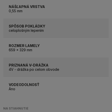
NÁŠĽAPNÁ VRSTVA
0,55 mm
SPÔSOB POKLÁDKY
celoplošným lepením
ROZMER LAMELY
659 x 329 mm
PRIZNANÁ V-DRÁŽKA
4V - drážka po celom obvode
VODEODOLNOSŤ
Áno
NA STIAHNUTIE