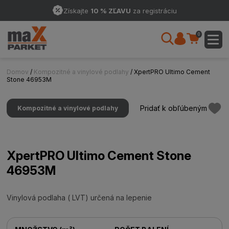
Získajte
10 % ZĽAVU
za registráciu
0
Domov
/
Kompozitné a vinylové podlahy
/ XpertPRO Ultimo Cement
Stone 46953M
Pridať k obľúbeným
Kompozitné a vinylové podlahy
XpertPRO Ultimo Cement Stone
46953M
Vinylová podlaha ( LVT) určená na lepenie