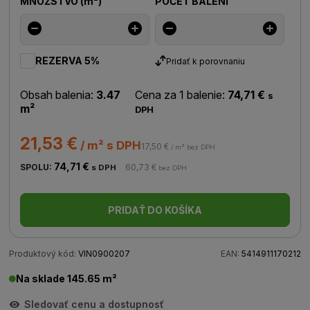
MNOŽSTVO
(
m²
)
POČET BALENÍ
REZERVA 5%
Pridať k porovnaniu
Obsah balenia:
3.47
Cena za 1 balenie:
74,71 €
s
m²
DPH
21,53 €
/ m² s DPH
17,50 €
/ m² bez DPH
74,71 €
SPOLU:
60,73 €
s DPH
bez DPH
PRIDAŤ DO KOŠÍKA
Produktový kód:
VIN0900207
EAN:
5414911170212
Na sklade 145.65 m²
Sledovať cenu a dostupnosť