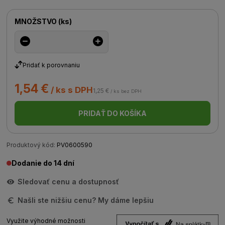
MNOŽSTVO
(
ks
)
Pridať k porovnaniu
1,54 €
/ ks s DPH
1,25 €
/ ks bez DPH
PRIDAŤ DO KOŠÍKA
Produktový kód:
PV0600590
Dodanie do 14 dní
Sledovať cenu a dostupnosť
Našli ste nižšiu cenu? My dáme lepšiu
Využite výhodné možnosti