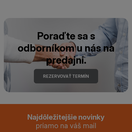
Poraďte sa s
odborníkom u nás na
predajni.
REZERVOVAŤ TERMÍN
Najdôležitejšie novinky
priamo na váš mail