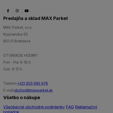
Predajňa a sklad MAX Parket
MAX Parket, s.r.o.
Kopčianska 63
851 01 Bratislava
OTVÁRACIE HODINY:
Pon - Pia: 8-18 h.
Sob: 9-12 h.
Telefón:
+421 903 995 978
E-mail:
obchod@maxparket.sk
Všetko o nákupe
Všeobecné obchodné podmienky
FAQ
Reklamačný
poriadok