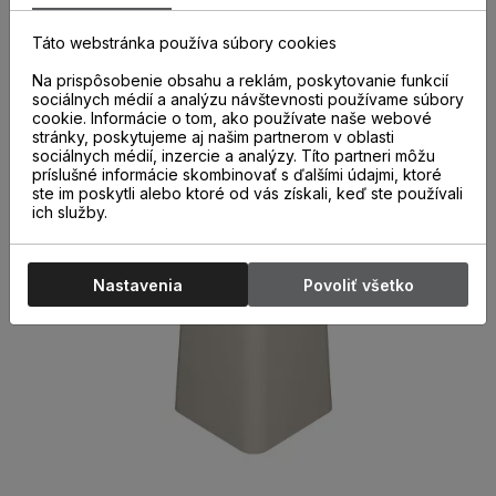
správne a kvalitne nainštalovaných parketových líšt. Ich
použitie nielen urýchľuje montáž líšt, ale aj chráni miesta
Táto webstránka používa súbory cookies
spojov pred poškodením.
Na prispôsobenie obsahu a reklám, poskytovanie funkcií
sociálnych médií a analýzu návštevnosti používame súbory
cookie. Informácie o tom, ako používate naše webové
stránky, poskytujeme aj našim partnerom v oblasti
sociálnych médií, inzercie a analýzy. Títo partneri môžu
príslušné informácie skombinovať s ďalšími údajmi, ktoré
ste im poskytli alebo ktoré od vás získali, keď ste používali
ich služby.
Nastavenia
Povoliť všetko