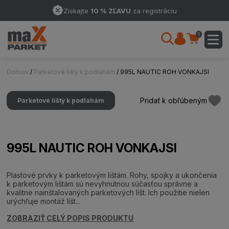
Získajte
10 % ZĽAVU
za registráciu
0
Domov
/
Parketové lišty k podlahám
/ 995L NAUTIC ROH VONKAJSI
Pridať k obľúbeným
Parketové lišty k podlahám
995L NAUTIC ROH VONKAJSI
Plastové prvky k parketovým lištám. Rohy, spojky a ukončenia
k parketovým lištám sú nevyhnutnou súčasťou správne a
kvalitne nainštalovaných parketových líšt. Ich použitie nielen
urýchľuje montáž líšt...
ZOBRAZIŤ CELÝ POPIS PRODUKTU