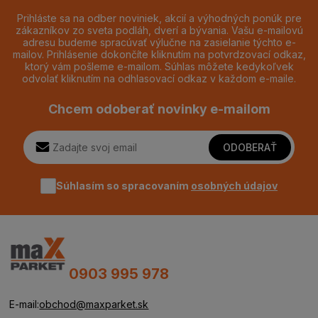
Prihláste sa na odber noviniek, akcií a výhodných ponúk pre
zákazníkov zo sveta podláh, dverí a bývania. Vašu e-mailovú
adresu budeme spracúvať výlučne na zasielanie týchto e-
mailov. Prihlásenie dokončíte kliknutím na potvrdzovací odkaz,
ktorý vám pošleme e-mailom. Súhlas môžete kedykoľvek
odvolať kliknutím na odhlasovací odkaz v každom e-maile.
Chcem odoberať novinky e-mailom
ODOBERAŤ
Súhlasím so spracovaním
osobných údajov
0903 995 978
E-mail:
obchod@maxparket.sk