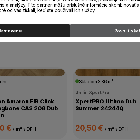
cie a analýzy. Títo partneri môžu príslušné informácie skombinovať s 
oré od vás získali, keď ste používali ich služby.
Nastavenia
Povoliť vše
dní
Skladom
3.36 m²
n
Unilin XpertPro
on Amaron EIR Click
XpertPRO Ultimo Dub
ngbone CAS 208 Dub
Summer 24244Q
on
00 €
20,50 €
/
m²
s DPH
/
m²
s DPH