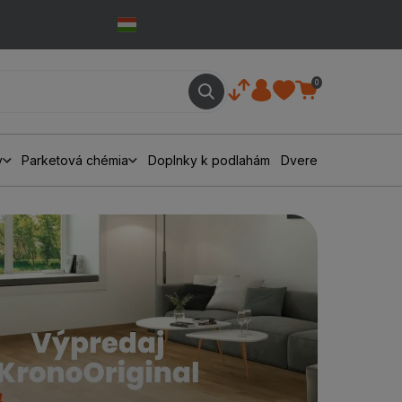
0
y
Parketová chémia
Doplnky k podlahám
Dvere