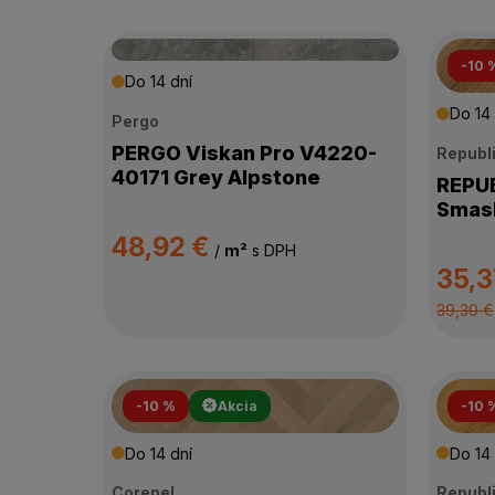
-10 
Do 14 dní
Do 14 
Pergo
PERGO Viskan Pro V4220-
Republ
40171 Grey Alpstone
REPUBLI
Smash
48,92 €
/
m²
s DPH
35,3
39,30 €
-10 %
Akcia
-10 
Do 14 dní
Do 14 
Corepel
Republ