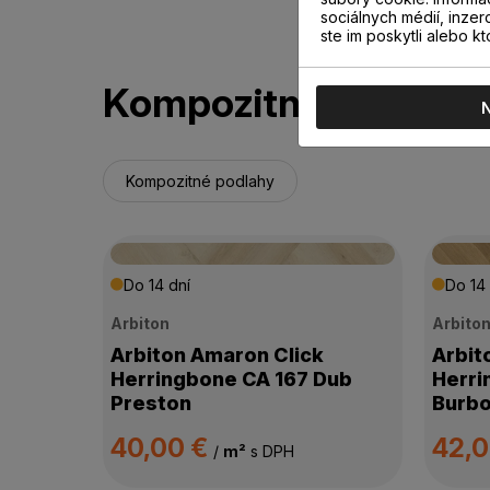
sociálnych médií, inzer
ste im poskytli alebo kt
Kompozitné podlahy
Kompozitné podlahy
Do 14 dní
Do 14 
Arbiton
Arbito
Arbiton Amaron Click
Arbit
Herringbone CA 167 Dub
Herri
Preston
Burb
40,00 €
42,
/
m²
s DPH