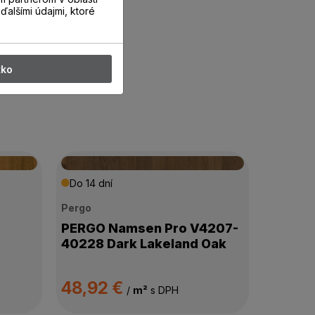
ďalšími údajmi, ktoré
tko
Do 14 dní
Pergo
PERGO Namsen Pro V4207-
40228 Dark Lakeland Oak
48,92 €
/
m²
s DPH