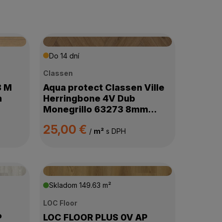
Do 14 dní
Classen
8 M
Aqua protect Classen Ville
m
Herringbone 4V Dub
Monegrillo 63273 8mm
AC5/33
25,00 €
/
m²
s DPH
Skladom
149.63 m²
LOC Floor
P
LOC FLOOR PLUS 0V AP