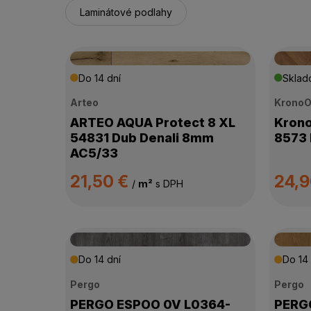
Laminátové podlahy
Do 14 dní
Skla
Arteo
KronoO
ARTEO AQUA Protect 8 XL
Krono
54831 Dub Denali 8mm
8573 
AC5/33
21,50 €
24,
/
m²
s DPH
Do 14 dní
Do 14 
Pergo
Pergo
PERGO ESPOO 0V L0364-
PERGO