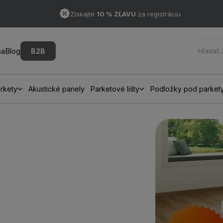
Získajte
10 % ZĽAVU
za registráciu
ňa
Blog
B2B
rkety
Akustické panely
Parketové lišty
Podložky pod parket