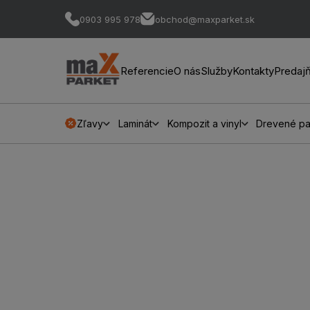
0903 995 978
obchod@maxparket.sk
Referencie
O nás
Služby
Kontakty
Predaj
Zľavy
Laminát
Kompozit a vinyl
Drevené pa