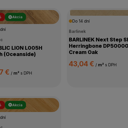
%
Akcia
Do 14 dní
dní
Barlinek
BARLINEK Next Step 
ic
Herringbone DP5000
C LION L005H
Cream Oak
 (Oceanside)
43,04 €
/
m²
s DPH
7 €
/
m²
s DPH
%
Akcia
dní
ic