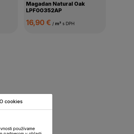
Magadan Natural Oak
LPF00352AP
16,90 €
/
m²
s DPH
O cookies
evnosti používame
m partnerom v oblasti