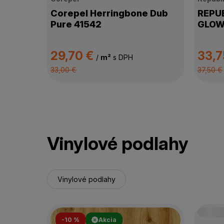
Corepel Herringbone Dub
REPUB
Pure 41542
GLOW
29,70 €
33,7
/
m²
s DPH
33,00 €
37,50 €
Vinylové podlahy
Vinylové podlahy
-10 %
Akcia