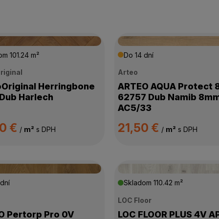
dom
101.24 m²
Do 14 dní
riginal
Arteo
Original Herringbone
ARTEO AQUA Protect 
Dub Harlech
62757 Dub Namib 8m
AC5/33
90 €
21,50 €
/
m²
s DPH
/
m²
s DPH
dní
Skladom
110.42 m²
LOC Floor
 Pertorp Pro 0V
LOC FLOOR PLUS 4V A