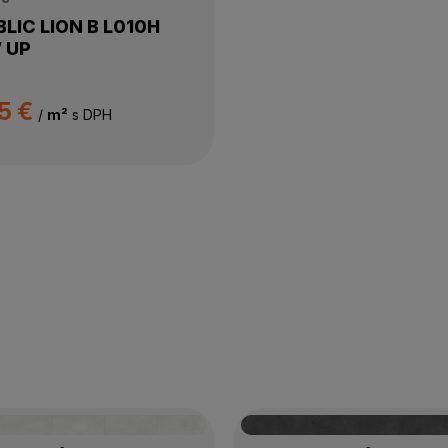
LIC LION B L010H
 UP
5 €
/
m²
s DPH