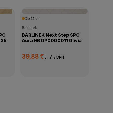
Do 14 dní
Barlinek
SPC
BARLINEK Next Step SPC
035
Aura HB DP0000011 Olivia
39,88 €
/
m²
s DPH