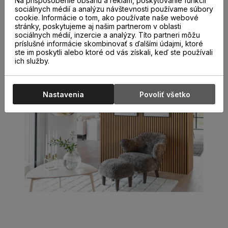
Na prispôsobenie obsahu a reklám, poskytovanie funkcií
pripomínajú prírodné materiály. MEO – exkluzívny dizajn,
sociálnych médií a analýzu návštevnosti používame súbory
ktorý si môžete dopriať aj vy doma.
cookie. Informácie o tom, ako používate naše webové
stránky, poskytujeme aj našim partnerom v oblasti
sociálnych médií, inzercie a analýzy. Títo partneri môžu
príslušné informácie skombinovať s ďalšími údajmi, ktoré
ste im poskytli alebo ktoré od vás získali, keď ste používali
ich služby.
Nastavenia
Povoliť všetko