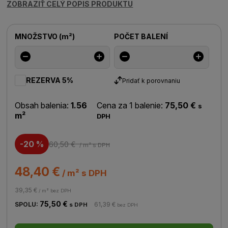
ZOBRAZIŤ CELÝ POPIS PRODUKTU
MNOŽSTVO
(
m²
)
POČET BALENÍ
REZERVA 5%
Pridať k porovnaniu
Obsah balenia:
1.56
Cena za 1 balenie:
75,50 €
s
m²
DPH
-20 %
60,50 €
/ m²
s DPH
48,40 €
/ m² s DPH
39,35 €
/ m² bez DPH
75,50 €
SPOLU:
61,39 €
s DPH
bez DPH