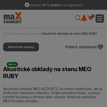
Získajte
10 % ZĽAVU
za registráciu
0
Domov
/
Akustické panely
/ Akustické obklady na stenu MEO RUBY
Pridať k obľúbeným
Akustické panely
Akcia
Akustické obklady na stenu MEO
RUBY
Akustické obklady MEO ACOUSTIC sú nielen estetickým, ale aj
funkčným doplnkom interiéru. Vďaka absorbcii hluku, zvyšujú
komfort bývania a chránia naše zdravie. Kolekcia obkladov
MEO Acoustic prináša...