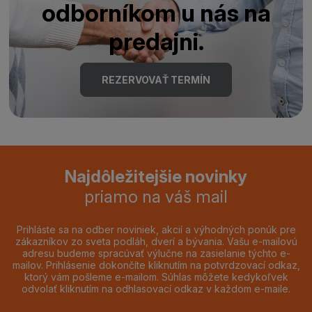
odborníkom u nás na
predajni.
REZERVOVAŤ TERMÍN
Najdôležitejšie novinky
priamo na váš mail
Prihláste sa na odber noviniek, akcií a výhodných ponúk pre
zákazníkov zo sveta podláh, dverí a bývania. Vašu e-mailovú
adresu budeme spracúvať výlučne na zasielanie týchto e-
mailov. Prihlásenie dokončíte kliknutím na potvrdzovací odkaz,
ktorý vám pošleme e-mailom. Súhlas môžete kedykoľvek
odvolať kliknutím na odhlasovací odkaz v každom e-maile.