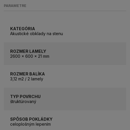
PARAMETRE
KATEGÓRIA
Akustické obklady na stenu
ROZMER LAMELY
2600 x 600 x 21 mm
ROZMER BALÍKA
3,12 m2 / 2 lamely
TYP POVRCHU
štruktúrovaný
SPÔSOB POKLÁDKY
celoplošným lepením