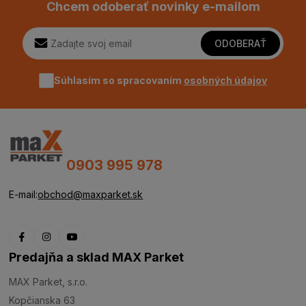
Chcem odoberať novinky e-mailom
ODOBERAŤ
Súhlasím so spracovaním
osobných údajov
0903 995 978
E-mail:
obchod@maxparket.sk
Predajňa a sklad MAX Parket
MAX Parket, s.r.o.
Kopčianska 63