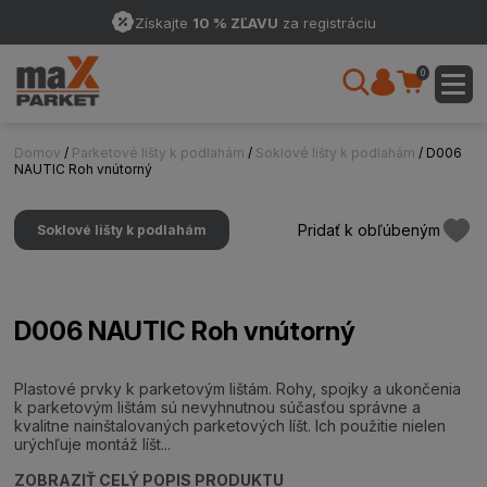
Získajte
10 % ZĽAVU
za registráciu
0
Domov
/
Parketové lišty k podlahám
/
Soklové lišty k podlahám
/ D006
NAUTIC Roh vnútorný
Pridať k obľúbeným
Soklové lišty k podlahám
D006 NAUTIC Roh vnútorný
Plastové prvky k parketovým lištám. Rohy, spojky a ukončenia
k parketovým lištám sú nevyhnutnou súčasťou správne a
kvalitne nainštalovaných parketových líšt. Ich použitie nielen
urýchľuje montáž líšt...
ZOBRAZIŤ CELÝ POPIS PRODUKTU