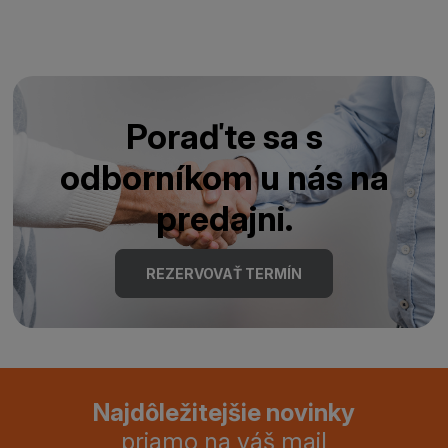
Poraďte sa s
odborníkom u nás na
predajni.
REZERVOVAŤ TERMÍN
Najdôležitejšie novinky
priamo na váš mail