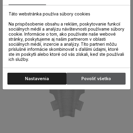
ukončenia k parketovým lištám sú nevyhnutnou súčasťou
správne a kvalitne nainštalovaných parketových líšt. Ich
použitie nielen urýchľuje montáž líšt, ale aj chráni miesta
Táto webstránka používa súbory cookies
spojov pred poškodením.
Na prispôsobenie obsahu a reklám, poskytovanie funkcií
sociálnych médií a analýzu návštevnosti používame súbory
cookie. Informácie o tom, ako používate naše webové
stránky, poskytujeme aj našim partnerom v oblasti
sociálnych médií, inzercie a analýzy. Títo partneri môžu
príslušné informácie skombinovať s ďalšími údajmi, ktoré
ste im poskytli alebo ktoré od vás získali, keď ste používali
ich služby.
Nastavenia
Povoliť všetko