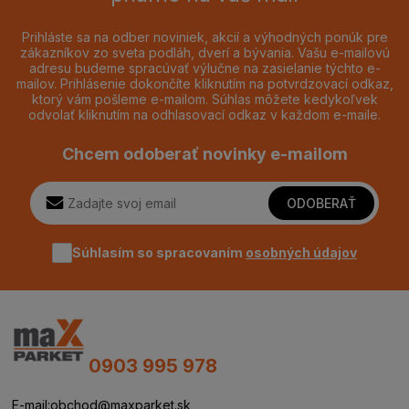
Prihláste sa na odber noviniek, akcií a výhodných ponúk pre
zákazníkov zo sveta podláh, dverí a bývania. Vašu e-mailovú
adresu budeme spracúvať výlučne na zasielanie týchto e-
mailov. Prihlásenie dokončíte kliknutím na potvrdzovací odkaz,
ktorý vám pošleme e-mailom. Súhlas môžete kedykoľvek
odvolať kliknutím na odhlasovací odkaz v každom e-maile.
Chcem odoberať novinky e-mailom
ODOBERAŤ
Súhlasím so spracovaním
osobných údajov
0903 995 978
E-mail:
obchod@maxparket.sk