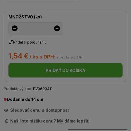
MNOŽSTVO
(
ks
)
Pridať k porovnaniu
1,54 €
/ ks s DPH
1,25 €
/ ks bez DPH
PRIDAŤ DO KOŠÍKA
Produktový kód:
PV0600411
Dodanie do 14 dní
Sledovať cenu a dostupnosť
Našli ste nižšiu cenu? My dáme lepšiu