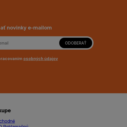
ať novinky e-mailom
ODOBERAŤ
pracovaním
osobných údajov
kupe
chodné
Q
Reklamačný