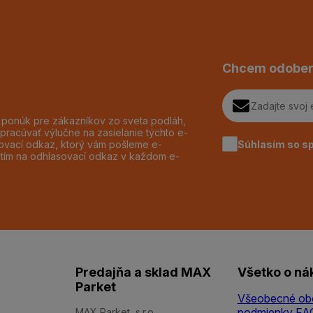
Chcem odober
h ponúk pre zákazníkov zo sveta podláh,
pracúvať výlučne na zasielanie týchto e-
Súhlasím so s
dzovací odkaz, ktorý vám pošleme e-
utím na odhlasovací odkaz v každom e-
Predajňa a sklad MAX
Všetko o ná
Parket
Všeobecné ob
podmienky
FA
MAX Parket, s.r.o.