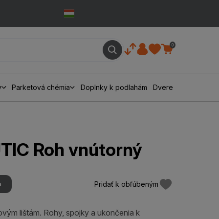
0
y
Parketová chémia
Doplnky k podlahám
Dvere
TIC Roh vnútorný
Pridať k obľúbeným
m
ovým lištám. Rohy, spojky a ukončenia k