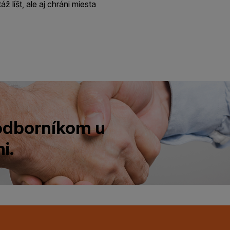
ž líšt, ale aj chráni miesta
 odborníkom u
i.