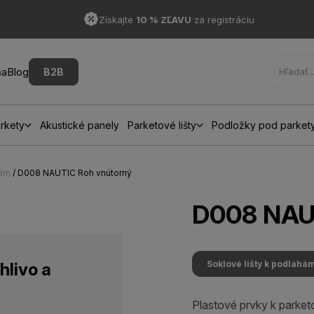
Získajte
10 % ZĽAVU
za registráciu
ňa
Blog
B2B
rkety
Akustické panely
Parketové lišty
Podložky pod parket
hám
/ D008 NAUTIC Roh vnútorný
D008 NAU
Soklové lišty k podlahá
hlivo a
Plastové prvky k parket