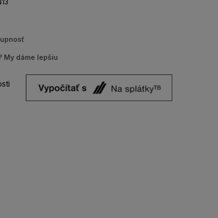
13
tupnosť
u? My dáme lepšiu
sti