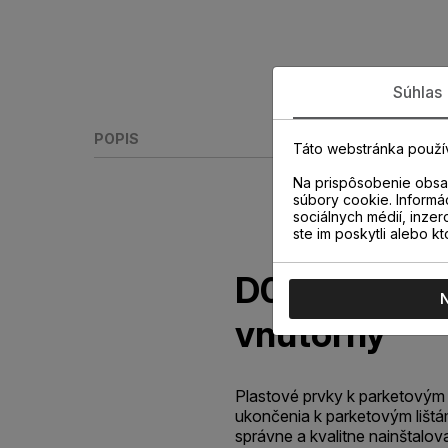
Súhlas
POPIS
Táto webstránka použí
Na prispôsobenie obsah
súbory cookie. Informá
sociálnych médií, inzer
ste im poskytli alebo kt
D008 NAUTI
vnútorný
Plastové prvky k parketovým 
ukončenia k parketovým lišt
správne a kvalitne nainštalov