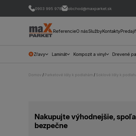
0903 995 978
obchod@maxparket.sk
Referencie
O nás
Služby
Kontakty
Predaj
Zľavy
Laminát
Kompozit a vinyl
Drevené pa
Domov
/
Parketové lišty k podlahám
/
Soklové lišty k podla
Nakupujte výhodnejšie, spoľa
bezpečne