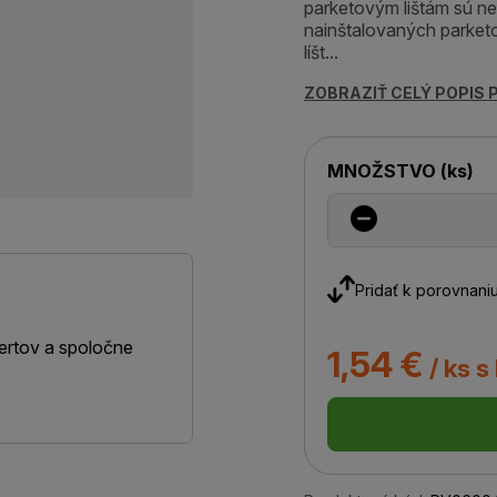
parketovým lištám sú n
nainštalovaných parketov
líšt...
ZOBRAZIŤ CELÝ POPIS
MNOŽSTVO
(
ks
)
Pridať k porovnani
ertov a spoločne
1,54 €
/ ks s