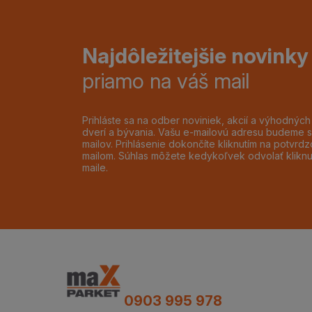
Najdôležitejšie novinky
priamo na váš mail
Prihláste sa na odber noviniek, akcií a výhodnýc
dverí a bývania. Vašu e-mailovú adresu budeme s
mailov. Prihlásenie dokončíte kliknutím na potvr
mailom. Súhlas môžete kedykoľvek odvolať klikn
maile.
0903 995 978