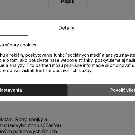
Popis
Detaily
va súbory cookies
u a reklám, poskytovanie funkcií sociálnych médií a analýzu návšt
cie o tom, ako používate naše webové stránky, poskytujeme aj naši
cie a analýzy. Títo partneri môžu príslušné informácie skombinovať s 
oré od vás získali, keď ste používali ich služby.
C Roh
Nastavenia
Povoliť vše
lištám. Rohy, spojky a
ám sú nevyhnutnou súčasťou
aných parketových líšt. Ich