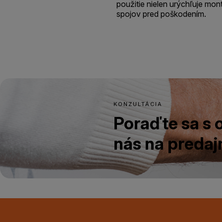
použitie nielen urýchľuje montá
spojov pred poškodením.
KONZULTÁCIA
Poraďte sa s
nás na predajn