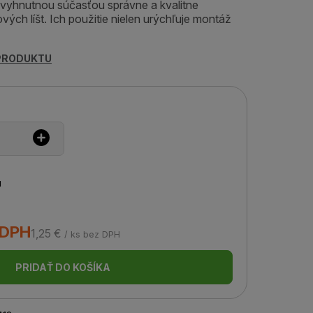
evyhnutnou súčasťou správne a kvalitne
ých líšt. Ich použitie nielen urýchľuje montáž
 PRODUKTU
u
 DPH
1,25 €
/ ks bez DPH
PRIDAŤ DO KOŠÍKA