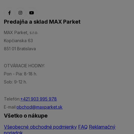
Predajňa a sklad MAX Parket
MAX Parket, s.r.o.
Kopčianska 63
851 01 Bratislava
OTVÁRACIE HODINY:
Pon - Pia: 8-18 h.
Sob: 9-12 h.
Telefón:
+421 903 995 978
E-mail:
obchod@maxparket.sk
Všetko o nákupe
Všeobecné obchodné podmienky
FAQ
Reklamačný
poriadok