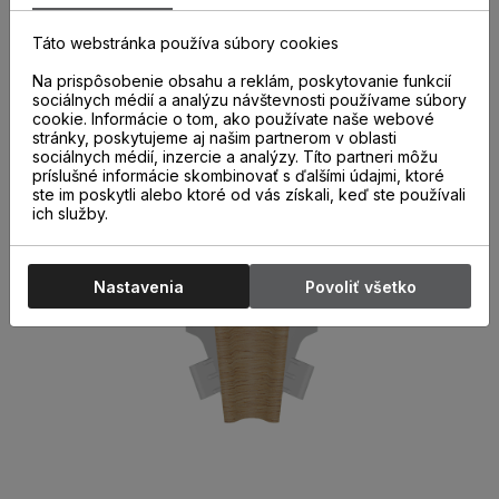
správne a kvalitne nainštalovaných parketových líšt. Ich
použitie nielen urýchľuje montáž líšt, ale aj chráni miesta
Táto webstránka používa súbory cookies
spojov pred poškodením.
Na prispôsobenie obsahu a reklám, poskytovanie funkcií
sociálnych médií a analýzu návštevnosti používame súbory
cookie. Informácie o tom, ako používate naše webové
stránky, poskytujeme aj našim partnerom v oblasti
sociálnych médií, inzercie a analýzy. Títo partneri môžu
príslušné informácie skombinovať s ďalšími údajmi, ktoré
ste im poskytli alebo ktoré od vás získali, keď ste používali
ich služby.
Nastavenia
Povoliť všetko