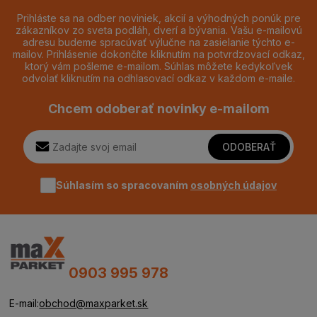
Prihláste sa na odber noviniek, akcií a výhodných ponúk pre
zákazníkov zo sveta podláh, dverí a bývania. Vašu e-mailovú
adresu budeme spracúvať výlučne na zasielanie týchto e-
mailov. Prihlásenie dokončíte kliknutím na potvrdzovací odkaz,
ktorý vám pošleme e-mailom. Súhlas môžete kedykoľvek
odvolať kliknutím na odhlasovací odkaz v každom e-maile.
Chcem odoberať novinky e-mailom
ODOBERAŤ
Súhlasím so spracovaním
osobných údajov
0903 995 978
E-mail:
obchod@maxparket.sk