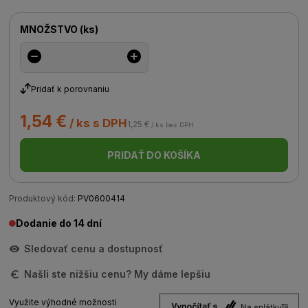
MNOŽSTVO
(
ks
)
Pridať k porovnaniu
1,54 €
/ ks s DPH
1,25 €
/ ks bez DPH
PRIDAŤ DO KOŠÍKA
Produktový kód:
PV0600414
Dodanie do 14 dní
Sledovať cenu a dostupnosť
Našli ste nižšiu cenu? My dáme lepšiu
Využite výhodné možnosti