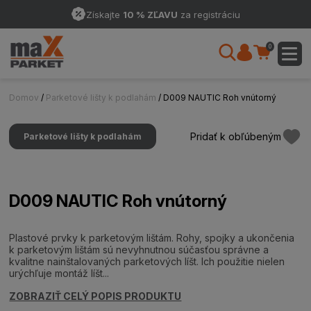
Získajte
10 % ZĽAVU
za registráciu
0
Domov
/
Parketové lišty k podlahám
/ D009 NAUTIC Roh vnútorný
Pridať k obľúbeným
Parketové lišty k podlahám
D009 NAUTIC Roh vnútorný
Plastové prvky k parketovým lištám. Rohy, spojky a ukončenia
k parketovým lištám sú nevyhnutnou súčasťou správne a
kvalitne nainštalovaných parketových líšt. Ich použitie nielen
urýchľuje montáž líšt...
ZOBRAZIŤ CELÝ POPIS PRODUKTU