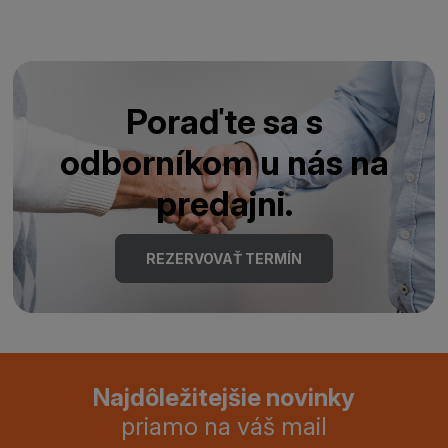
Poraďte sa s
odborníkom u nás na
predajni.
REZERVOVAŤ TERMÍN
Najdôležitejšie novinky
priamo na váš mail