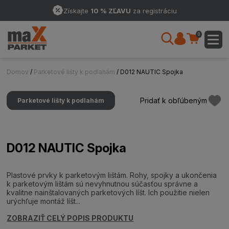
Získajte
10 % ZĽAVU
za registráciu
0
Domov
/
Parketové lišty k podlahám
/ D012 NAUTIC Spojka
Pridať k obľúbeným
Parketové lišty k podlahám
D012 NAUTIC Spojka
Plastové prvky k parketovým lištám. Rohy, spojky a ukončenia
k parketovým lištám sú nevyhnutnou súčasťou správne a
kvalitne nainštalovaných parketových líšt. Ich použitie nielen
urýchľuje montáž líšt...
ZOBRAZIŤ CELÝ POPIS PRODUKTU