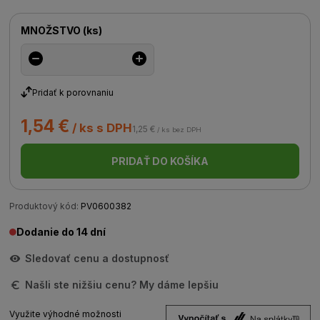
MNOŽSTVO
(
ks
)
Pridať k porovnaniu
1,54 €
/ ks s DPH
1,25 €
/ ks bez DPH
PRIDAŤ DO KOŠÍKA
Produktový kód:
PV0600382
Dodanie do 14 dní
Sledovať cenu a dostupnosť
Našli ste nižšiu cenu? My dáme lepšiu
Využite výhodné možnosti