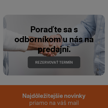
Poraďte sa s
odborníkom u nás na
predajni.
REZERVOVAŤ TERMÍN
Najdôležitejšie novinky
priamo na váš mail