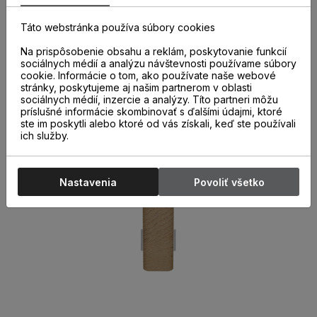
správne a kvalitne nainštalovaných parketových líšt. Ich
použitie nielen urýchľuje montáž líšt, ale aj chráni miesta
Táto webstránka používa súbory cookies
spojov pred poškodením.
Na prispôsobenie obsahu a reklám, poskytovanie funkcií
sociálnych médií a analýzu návštevnosti používame súbory
cookie. Informácie o tom, ako používate naše webové
stránky, poskytujeme aj našim partnerom v oblasti
sociálnych médií, inzercie a analýzy. Títo partneri môžu
príslušné informácie skombinovať s ďalšími údajmi, ktoré
ste im poskytli alebo ktoré od vás získali, keď ste používali
ich služby.
Nastavenia
Povoliť všetko