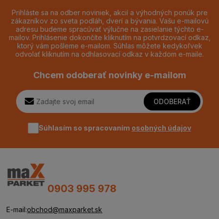
Prihláste sa na odber noviniek, akcií a výhodných ponúk pre
zákazníkov zo sveta podláh, dverí a bývania. Vašu e-mailovú
adresu budeme spracúvať výlučne na zasielanie týchto e-
mailov. Prihlásenie dokončíte kliknutím na potvrdzovací odkaz,
ktorý vám pošleme e-mailom. Súhlas môžete kedykoľvek
odvolať kliknutím na odhlasovací odkaz v každom e-maile.
Chcem odoberať novinky e-mailom
ODOBERAŤ
Súhlasím so spracovaním
osobných údajov
0903 995 978
E-mail:
obchod@maxparket.sk