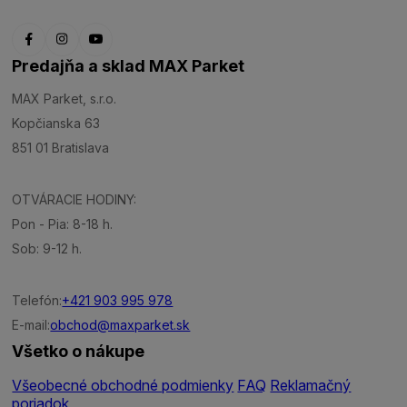
Predajňa a sklad MAX Parket
MAX Parket, s.r.o.
Kopčianska 63
851 01 Bratislava
OTVÁRACIE HODINY:
Pon - Pia: 8-18 h.
Sob: 9-12 h.
Telefón:
+421 903 995 978
E-mail:
obchod@maxparket.sk
Všetko o nákupe
Všeobecné obchodné podmienky
FAQ
Reklamačný
poriadok