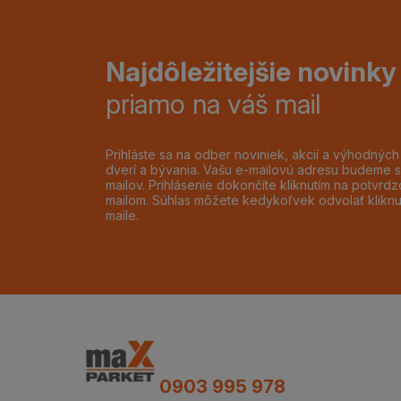
Najdôležitejšie novinky
priamo na váš mail
Prihláste sa na odber noviniek, akcií a výhodnýc
dverí a bývania. Vašu e-mailovú adresu budeme s
mailov. Prihlásenie dokončíte kliknutím na potvr
mailom. Súhlas môžete kedykoľvek odvolať klikn
maile.
0903 995 978