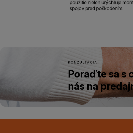
použitie nielen urýchľuje montá
spojov pred poškodením.
KONZULTÁCIA
Poraďte sa s
nás na predajn