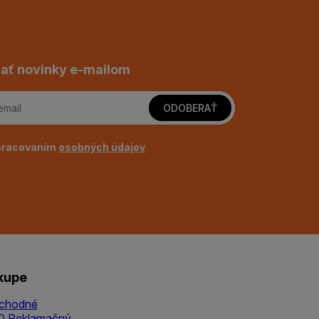
ať novinky e-mailom
ODOBERAŤ
pracovaním
osobných údajov
kupe
chodné
Q
Reklamačný