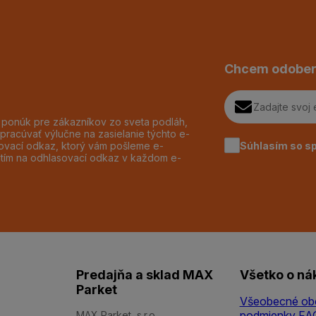
Chcem odober
h ponúk pre zákazníkov zo sveta podláh,
pracúvať výlučne na zasielanie týchto e-
Súhlasím so s
dzovací odkaz, ktorý vám pošleme e-
utím na odhlasovací odkaz v každom e-
Predajňa a sklad MAX
Všetko o ná
Parket
Všeobecné ob
podmienky
FA
MAX Parket, s.r.o.