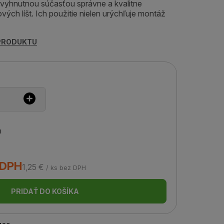
evyhnutnou súčasťou správne a kvalitne
ých líšt. Ich použitie nielen urýchľuje montáž
 PRODUKTU
u
 DPH
1,25 €
/ ks bez DPH
PRIDAŤ DO KOŠÍKA