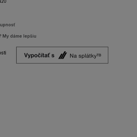
420
tupnosť
u? My dáme lepšiu
sti