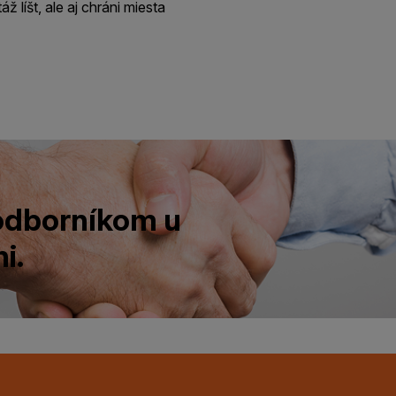
ž líšt, ale aj chráni miesta
 odborníkom u
i.