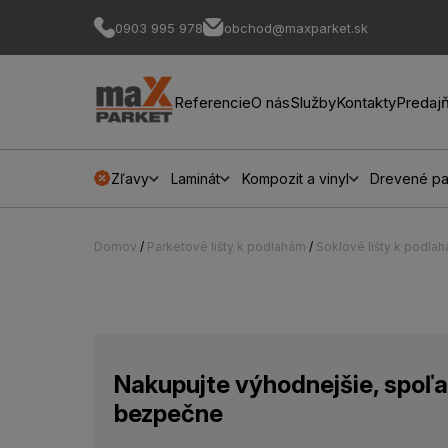
0903 995 978
obchod@maxparket.sk
Referencie
O nás
Služby
Kontakty
Predaj
Zľavy
Laminát
Kompozit a vinyl
Drevené pa
Domov
/
Parketové lišty k podlahám
/
Soklové lišty k podla
Nakupujte výhodnejšie, spoľa
bezpečne