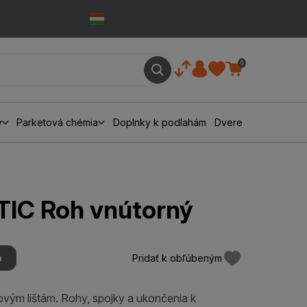
0
y
Parketová chémia
Doplnky k podlahám
Dvere
IC Roh vnútorný
Pridať k obľúbeným
m
ovým lištám. Rohy, spojky a ukončenia k