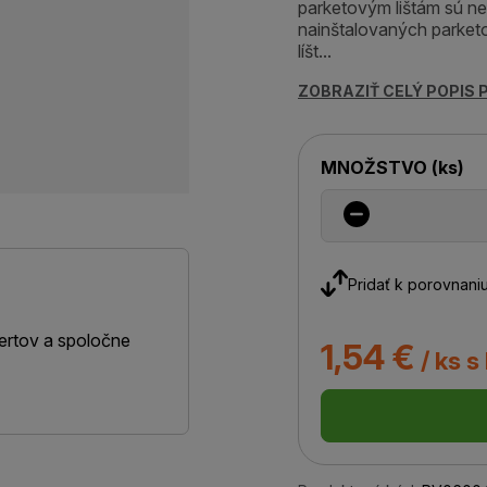
parketovým lištám sú n
nainštalovaných parketov
líšt...
ZOBRAZIŤ CELÝ POPIS
MNOŽSTVO
(
ks
)
Pridať k porovnani
ertov a spoločne
1,54 €
/ ks s