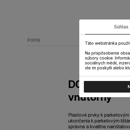
Súhlas
POPIS
Táto webstránka použí
Na prispôsobenie obsah
súbory cookie. Informá
sociálnych médií, inzer
ste im poskytli alebo kt
D016 NAUTI
vnútorný
Plastové prvky k parketovým 
ukončenia k parketovým lišt
správne a kvalitne nainštalov