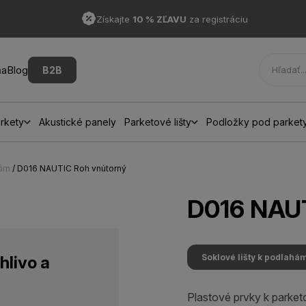
Získajte
10 % ZĽAVU
za registráciu
ňa
Blog
B2B
rkety
Akustické panely
Parketové lišty
Podložky pod parket
hám
/ D016 NAUTIC Roh vnútorný
D016 NAUT
Soklové lišty k podlahá
hlivo a
Plastové prvky k parket