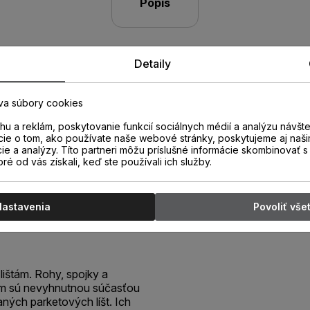
Popis
Detaily
va súbory cookies
u a reklám, poskytovanie funkcií sociálnych médií a analýzu návšt
cie o tom, ako používate naše webové stránky, poskytujeme aj naši
cie a analýzy. Títo partneri môžu príslušné informácie skombinovať s 
oré od vás získali, keď ste používali ich služby.
C Roh
Nastavenia
Povoliť vše
lištám. Rohy, spojky a
ám sú nevyhnutnou súčasťou
aných parketových líšt. Ich