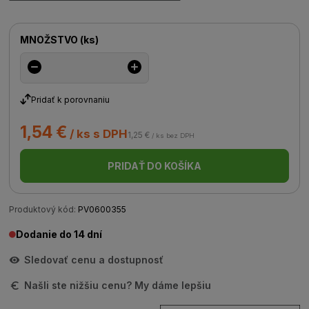
MNOŽSTVO
(
ks
)
Pridať k porovnaniu
1,54 €
/ ks s DPH
1,25 €
/ ks bez DPH
PRIDAŤ DO KOŠÍKA
Produktový kód:
PV0600355
Dodanie do 14 dní
Sledovať cenu a dostupnosť
Našli ste nižšiu cenu? My dáme lepšiu