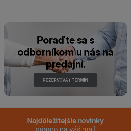
Poraďte sa s
odborníkom u nás na
predajni.
REZERVOVAŤ TERMÍN
Najdôležitejšie novinky
priamo na váš mail