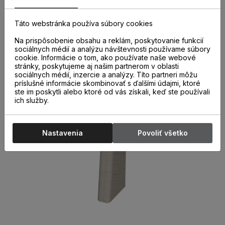
ukončenia k parketovým lištám sú nevyhnutnou súčasťou
správne a kvalitne nainštalovaných parketových líšt. Ich
použitie nielen urýchľuje montáž líšt, ale aj chráni miesta
Táto webstránka používa súbory cookies
spojov pred poškodením.
Na prispôsobenie obsahu a reklám, poskytovanie funkcií
sociálnych médií a analýzu návštevnosti používame súbory
cookie. Informácie o tom, ako používate naše webové
stránky, poskytujeme aj našim partnerom v oblasti
sociálnych médií, inzercie a analýzy. Títo partneri môžu
príslušné informácie skombinovať s ďalšími údajmi, ktoré
ste im poskytli alebo ktoré od vás získali, keď ste používali
ich služby.
Nastavenia
Povoliť všetko