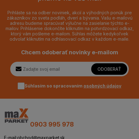
Prihláste sa na odber noviniek, akcií a výhodných ponúk pre
zákazníkov zo sveta podláh, dverí a bývania. Vašu e-mailovú
adresu budeme spracúvať výlučne na zasielanie týchto e-
mailov. Prihlásenie dokončíte kliknutím na potvrdzovací odkaz,
ktorý vám pošleme e-mailom. Súhlas môžete kedykoľvek
odvolať kliknutím na odhlasovací odkaz v každom e-maile.
Chcem odoberať novinky e-mailom
ODOBERAŤ
Súhlasím so spracovaním
osobných údajov
0903 995 978
E-mail:
obchod@maxparket.sk