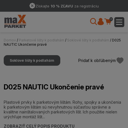
Získajte
10 % ZĽAVU
za registráciu
0
Domov
/
Parketové lišty k podlahám
/
Soklové lišty k podlahám
/ D025
NAUTIC Ukončenie pravé
Pridať k obľúbeným
Soklové lišty k podlahám
D025 NAUTIC Ukončenie pravé
Plastové prvky k parketovým lištám. Rohy, spojky a ukončenia
k parketovým lištám sú nevyhnutnou súčasťou správne a
kvalitne nainštalovaných parketových líšt. Ich použitie nielen
urýchľuje montáž líšt...
ZOBRAZIŤ CELÝ POPIS PRODUKTU