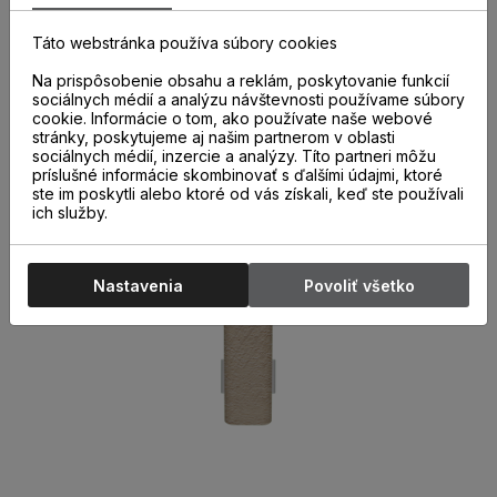
správne a kvalitne nainštalovaných parketových líšt. Ich
použitie nielen urýchľuje montáž líšt, ale aj chráni miesta
Táto webstránka používa súbory cookies
spojov pred poškodením.
Na prispôsobenie obsahu a reklám, poskytovanie funkcií
sociálnych médií a analýzu návštevnosti používame súbory
cookie. Informácie o tom, ako používate naše webové
stránky, poskytujeme aj našim partnerom v oblasti
sociálnych médií, inzercie a analýzy. Títo partneri môžu
príslušné informácie skombinovať s ďalšími údajmi, ktoré
ste im poskytli alebo ktoré od vás získali, keď ste používali
ich služby.
Nastavenia
Povoliť všetko