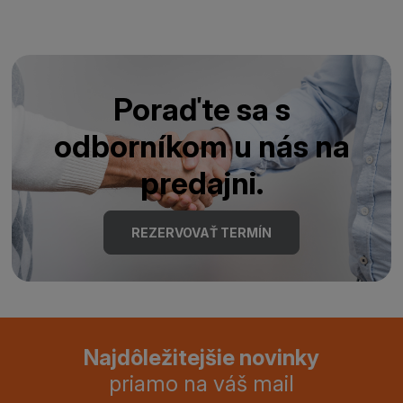
Poraďte sa s
odborníkom u nás na
predajni.
REZERVOVAŤ TERMÍN
Najdôležitejšie novinky
priamo na váš mail