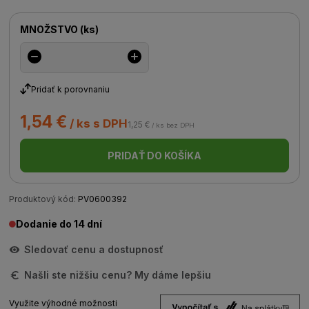
MNOŽSTVO
(
ks
)
Pridať k porovnaniu
1,54 €
/ ks s DPH
1,25 €
/ ks bez DPH
PRIDAŤ DO KOŠÍKA
Produktový kód:
PV0600392
Dodanie do 14 dní
Sledovať cenu a dostupnosť
Našli ste nižšiu cenu? My dáme lepšiu
Využite výhodné možnosti