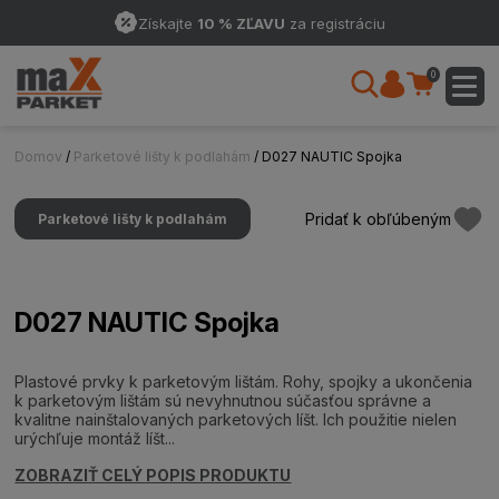
Získajte
10 % ZĽAVU
za registráciu
0
Domov
/
Parketové lišty k podlahám
/ D027 NAUTIC Spojka
Pridať k obľúbeným
Parketové lišty k podlahám
D027 NAUTIC Spojka
Plastové prvky k parketovým lištám. Rohy, spojky a ukončenia
k parketovým lištám sú nevyhnutnou súčasťou správne a
kvalitne nainštalovaných parketových líšt. Ich použitie nielen
urýchľuje montáž líšt...
ZOBRAZIŤ CELÝ POPIS PRODUKTU