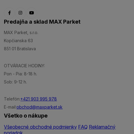
Predajňa a sklad MAX Parket
MAX Parket, s.r.o.
Kopčianska 63
851 01 Bratislava
OTVÁRACIE HODINY:
Pon - Pia: 8-18 h.
Sob: 9-12 h.
Telefón:
+421 903 995 978
E-mail:
obchod@maxparket.sk
Všetko o nákupe
Všeobecné obchodné podmienky
FAQ
Reklamačný
poriadok