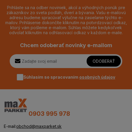
Prihláste sa na odber noviniek, akcií a výhodných ponúk pre
zákazníkov zo sveta podláh, dverí a bývania. Vašu e-mailovú
adresu budeme spracúvať výlučne na zasielanie týchto e-
mailov. Prihlásenie dokončíte kliknutím na potvrdzovací odkaz,
ktorý vám pošleme e-mailom. Súhlas môžete kedykoľvek
odvolať kliknutím na odhlasovací odkaz v každom e-maile.
Chcem odoberať novinky e-mailom
ODOBERAŤ
Súhlasím so spracovaním
osobných údajov
0903 995 978
E-mail:
obchod@maxparket.sk