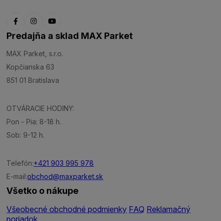
Predajňa a sklad MAX Parket
MAX Parket, s.r.o.
Kopčianska 63
851 01 Bratislava
OTVÁRACIE HODINY:
Pon - Pia: 8-18 h.
Sob: 9-12 h.
Telefón:
+421 903 995 978
E-mail:
obchod@maxparket.sk
Všetko o nákupe
Všeobecné obchodné podmienky
FAQ
Reklamačný
poriadok