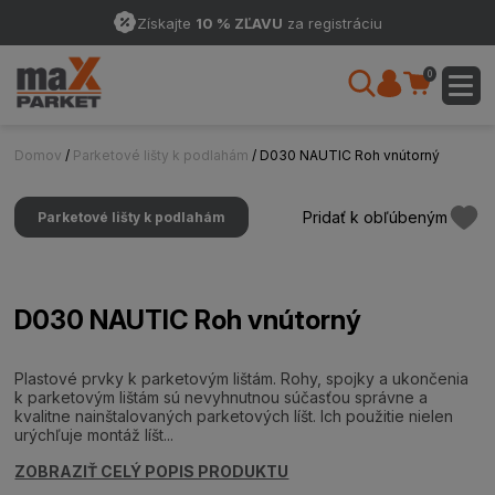
Získajte
10 % ZĽAVU
za registráciu
0
Domov
/
Parketové lišty k podlahám
/ D030 NAUTIC Roh vnútorný
Pridať k obľúbeným
Parketové lišty k podlahám
D030 NAUTIC Roh vnútorný
Plastové prvky k parketovým lištám. Rohy, spojky a ukončenia
k parketovým lištám sú nevyhnutnou súčasťou správne a
kvalitne nainštalovaných parketových líšt. Ich použitie nielen
urýchľuje montáž líšt...
ZOBRAZIŤ CELÝ POPIS PRODUKTU