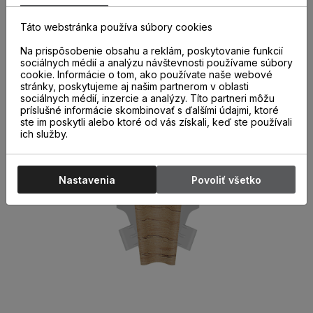
správne a kvalitne nainštalovaných parketových líšt. Ich
použitie nielen urýchľuje montáž líšt, ale aj chráni miesta
Táto webstránka používa súbory cookies
spojov pred poškodením.
Na prispôsobenie obsahu a reklám, poskytovanie funkcií
sociálnych médií a analýzu návštevnosti používame súbory
cookie. Informácie o tom, ako používate naše webové
stránky, poskytujeme aj našim partnerom v oblasti
sociálnych médií, inzercie a analýzy. Títo partneri môžu
príslušné informácie skombinovať s ďalšími údajmi, ktoré
ste im poskytli alebo ktoré od vás získali, keď ste používali
ich služby.
Nastavenia
Povoliť všetko