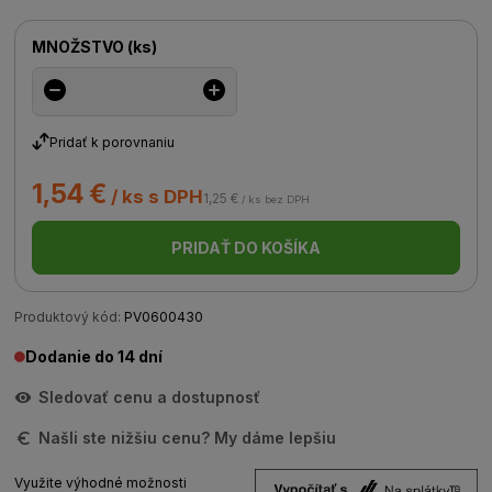
MNOŽSTVO
(
ks
)
Pridať k porovnaniu
1,54 €
/ ks s DPH
1,25 €
/ ks bez DPH
PRIDAŤ DO KOŠÍKA
Produktový kód:
PV0600430
Dodanie do 14 dní
Sledovať cenu a dostupnosť
Našli ste nižšiu cenu? My dáme lepšiu
Využite výhodné možnosti