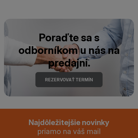
Poraďte sa s
odborníkom u nás na
predajni.
REZERVOVAŤ TERMÍN
Najdôležitejšie novinky
priamo na váš mail