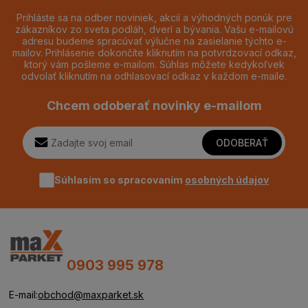
Prihláste sa na odber noviniek, akcií a výhodných ponúk pre
zákazníkov zo sveta podláh, dverí a bývania. Vašu e-mailovú
adresu budeme spracúvať výlučne na zasielanie týchto e-
mailov. Prihlásenie dokončíte kliknutím na potvrdzovací odkaz,
ktorý vám pošleme e-mailom. Súhlas môžete kedykoľvek
odvolať kliknutím na odhlasovací odkaz v každom e-maile.
Chcem odoberať novinky e-mailom
ODOBERAŤ
Súhlasím so spracovaním
osobných údajov
0903 995 978
E-mail:
obchod@maxparket.sk