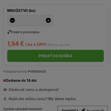
MNOŽSTVO
(
ks
)
Pridať k porovnaniu
1,54 €
/ ks s DPH
1,25 €
/ ks bez DPH
PRIDAŤ DO KOŠÍKA
Produktový kód:
PV0600433
Dodanie do 14 dní
Sledovať cenu a dostupnosť
Našli ste nižšiu cenu? My dáme lepšiu
Využite výhodné možnosti