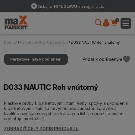
Získajte
10 % ZĽAVU
za registráciu
0
Domov
/
Parketové lišty k podlahám
/ D033 NAUTIC Roh vnútorný
Pridať k obľúbeným
Parketové lišty k podlahám
D033 NAUTIC Roh vnútorný
Plastové prvky k parketovým lištám. Rohy, spojky a ukončenia
k parketovým lištám sú nevyhnutnou súčasťou správne a
kvalitne nainštalovaných parketových líšt. Ich použitie nielen
urýchľuje montáž líšt...
ZOBRAZIŤ CELÝ POPIS PRODUKTU