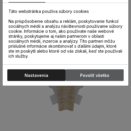
správne a kvalitne nainštalovaných parketových líšt. Ich
použitie nielen urýchľuje montáž líšt, ale aj chráni miesta
Táto webstránka používa súbory cookies
spojov pred poškodením.
Na prispôsobenie obsahu a reklám, poskytovanie funkcií
sociálnych médií a analýzu návštevnosti používame súbory
cookie. Informácie o tom, ako používate naše webové
stránky, poskytujeme aj našim partnerom v oblasti
sociálnych médií, inzercie a analýzy. Títo partneri môžu
príslušné informácie skombinovať s ďalšími údajmi, ktoré
ste im poskytli alebo ktoré od vás získali, keď ste používali
ich služby.
Nastavenia
Povoliť všetko