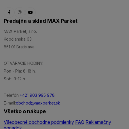
Predajňa a sklad MAX Parket
MAX Parket, s.r.o.
Kopčianska 63
851 01 Bratislava
OTVÁRACIE HODINY:
Pon - Pia: 8-18 h.
Sob: 9-12 h.
Telefón:
+421 903 995 978
E-mail:
obchod@maxparket.sk
Všetko o nákupe
Všeobecné obchodné podmienky
FAQ
Reklamačný
poriadok