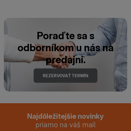
Poraďte sa s
odborníkom u nás na
predajni.
REZERVOVAŤ TERMÍN
Najdôležitejšie novinky
priamo na váš mail