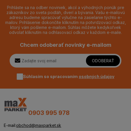
Prihláste sa na odber noviniek, akcií a výhodných ponúk pre
zákazníkov zo sveta podláh, dverí a bývania. Vašu e-mailovú
adresu budeme spracúvať výlučne na zasielanie týchto e-
mailov. Prihlásenie dokončíte kliknutím na potvrdzovací odkaz,
ktorý vám pošleme e-mailom. Súhlas môžete kedykoľvek
odvolať kliknutím na odhlasovací odkaz v každom e-maile.
Chcem odoberať novinky e-mailom
ODOBERAŤ
Súhlasím so spracovaním
osobných údajov
0903 995 978
E-mail:
obchod@maxparket.sk