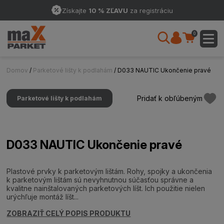
Získajte
10 % ZĽAVU
za registráciu
0
Domov
/
Parketové lišty k podlahám
/ D033 NAUTIC Ukončenie pravé
Pridať k obľúbeným
Parketové lišty k podlahám
D033 NAUTIC Ukončenie pravé
Plastové prvky k parketovým lištám. Rohy, spojky a ukončenia
k parketovým lištám sú nevyhnutnou súčasťou správne a
kvalitne nainštalovaných parketových líšt. Ich použitie nielen
urýchľuje montáž líšt...
ZOBRAZIŤ CELÝ POPIS PRODUKTU