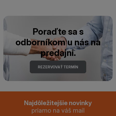
Poraďte sa s
odborníkom u nás na
predajni.
REZERVOVAŤ TERMÍN
Najdôležitejšie novinky
priamo na váš mail