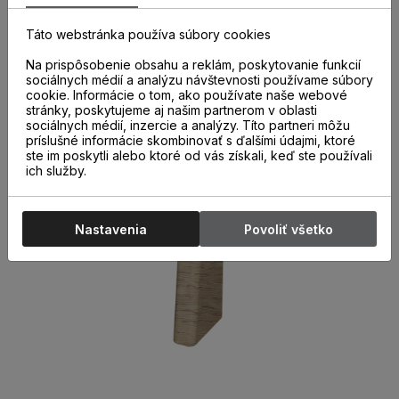
správne a kvalitne nainštalovaných parketových líšt. Ich
použitie nielen urýchľuje montáž líšt, ale aj chráni miesta
Táto webstránka používa súbory cookies
spojov pred poškodením.
Na prispôsobenie obsahu a reklám, poskytovanie funkcií
sociálnych médií a analýzu návštevnosti používame súbory
cookie. Informácie o tom, ako používate naše webové
stránky, poskytujeme aj našim partnerom v oblasti
sociálnych médií, inzercie a analýzy. Títo partneri môžu
príslušné informácie skombinovať s ďalšími údajmi, ktoré
ste im poskytli alebo ktoré od vás získali, keď ste používali
ich služby.
Nastavenia
Povoliť všetko