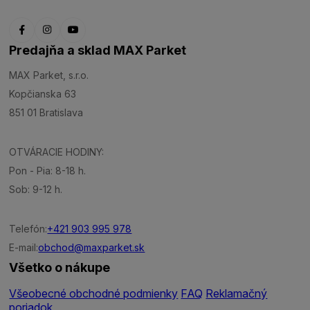
Predajňa a sklad MAX Parket
MAX Parket, s.r.o.
Kopčianska 63
851 01 Bratislava
OTVÁRACIE HODINY:
Pon - Pia: 8-18 h.
Sob: 9-12 h.
Telefón:
+421 903 995 978
E-mail:
obchod@maxparket.sk
Všetko o nákupe
Všeobecné obchodné podmienky
FAQ
Reklamačný
poriadok