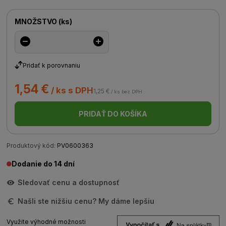
MNOŽSTVO
(
ks
)
Pridať k porovnaniu
1,54 €
/ ks s DPH
1,25 €
/ ks bez DPH
PRIDAŤ DO KOŠÍKA
Produktový kód:
PV0600363
Dodanie do 14 dní
Sledovať cenu a dostupnosť
Našli ste nižšiu cenu? My dáme lepšiu
Využite výhodné možnosti