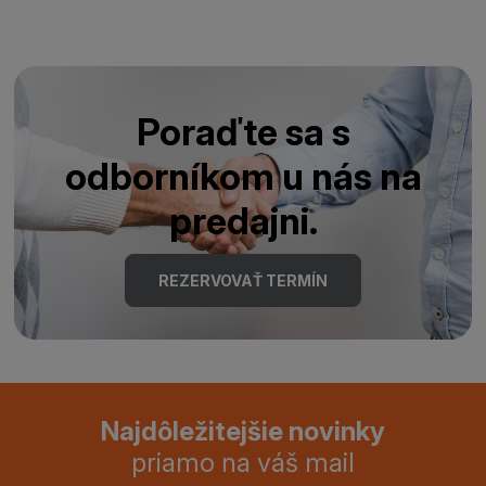
Poraďte sa s
odborníkom u nás na
predajni.
REZERVOVAŤ TERMÍN
Najdôležitejšie novinky
priamo na váš mail