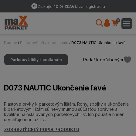
Získajte
10 % ZĽAVU
za registráciu
0
Domov
/
Parketové lišty k podlahám
/ D073 NAUTIC Ukončenie ľavé
Pridať k obľúbeným
Parketové lišty k podlahám
D073 NAUTIC Ukončenie ľavé
Plastové prvky k parketovým lištám. Rohy, spojky a ukončenia
k parketovým lištám sú nevyhnutnou súčasťou správne a
kvalitne nainštalovaných parketových líšt. Ich použitie nielen
urýchľuje montáž líšt...
ZOBRAZIŤ CELÝ POPIS PRODUKTU