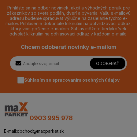
Prihláste sa na odber noviniek, akcií a výhodných ponúk pre
zákazníkov zo sveta podláh, dverí a bývania. Vašu e-mailovú
adresu budeme spracúvať výlučne na zasielanie týchto e-
mailov. Prihlásenie dokončíte kliknutím na potvrdzovací odkaz,
ktorý vám pošleme e-mailom. Súhlas môžete kedykoľvek
odvolať kliknutím na odhlasovací odkaz v každom e-maile.
Chcem odoberať novinky e-mailom
ODOBERAŤ
Súhlasím so spracovaním
osobných údajov
0903 995 978
E-mail:
obchod@maxparket.sk