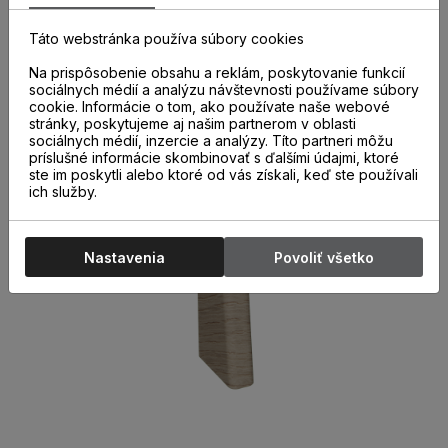
správne a kvalitne nainštalovaných parketových líšt. Ich
použitie nielen urýchľuje montáž líšt, ale aj chráni miesta
Táto webstránka používa súbory cookies
spojov pred poškodením.
Na prispôsobenie obsahu a reklám, poskytovanie funkcií
sociálnych médií a analýzu návštevnosti používame súbory
cookie. Informácie o tom, ako používate naše webové
stránky, poskytujeme aj našim partnerom v oblasti
sociálnych médií, inzercie a analýzy. Títo partneri môžu
príslušné informácie skombinovať s ďalšími údajmi, ktoré
ste im poskytli alebo ktoré od vás získali, keď ste používali
ich služby.
Nastavenia
Povoliť všetko