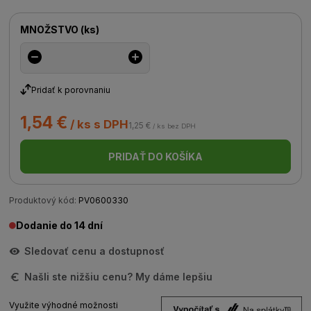
MNOŽSTVO
(
ks
)
Pridať k porovnaniu
1,54 €
/ ks s DPH
1,25 €
/ ks bez DPH
PRIDAŤ DO KOŠÍKA
Produktový kód:
PV0600330
Dodanie do 14 dní
Sledovať cenu a dostupnosť
Našli ste nižšiu cenu? My dáme lepšiu
Využite výhodné možnosti