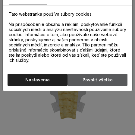
ukončenia k parketovým lištám sú nevyhnutnou súčasťou
správne a kvalitne nainštalovaných parketových líšt. Ich
použitie nielen urýchľuje montáž líšt, ale aj chráni miesta
Táto webstránka používa súbory cookies
spojov pred poškodením.
Na prispôsobenie obsahu a reklám, poskytovanie funkcií
sociálnych médií a analýzu návštevnosti používame súbory
cookie. Informácie o tom, ako používate naše webové
stránky, poskytujeme aj našim partnerom v oblasti
sociálnych médií, inzercie a analýzy. Títo partneri môžu
príslušné informácie skombinovať s ďalšími údajmi, ktoré
ste im poskytli alebo ktoré od vás získali, keď ste používali
ich služby.
Nastavenia
Povoliť všetko