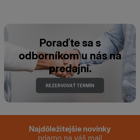
Poraďte sa s
odborníkom u nás na
predajni.
REZERVOVAŤ TERMÍN
Najdôležitejšie novinky
priamo na váš mail