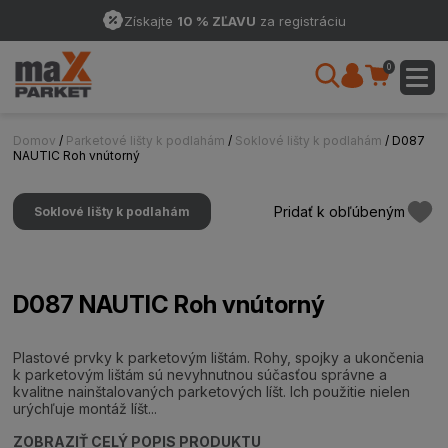
Získajte
10 % ZĽAVU
za registráciu
0
Domov
/
Parketové lišty k podlahám
/
Soklové lišty k podlahám
/ D087
NAUTIC Roh vnútorný
Pridať k obľúbeným
Soklové lišty k podlahám
D087 NAUTIC Roh vnútorný
Plastové prvky k parketovým lištám. Rohy, spojky a ukončenia
k parketovým lištám sú nevyhnutnou súčasťou správne a
kvalitne nainštalovaných parketových líšt. Ich použitie nielen
urýchľuje montáž líšt...
ZOBRAZIŤ CELÝ POPIS PRODUKTU