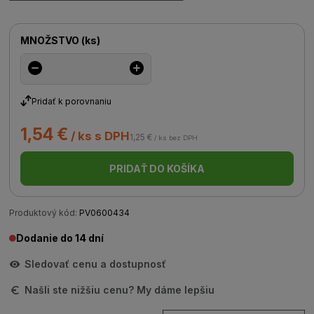
MNOŽSTVO
(
ks
)
Pridať k porovnaniu
1,54 €
/ ks s DPH
1,25 €
/ ks bez DPH
PRIDAŤ DO KOŠÍKA
Produktový kód:
PV0600434
Dodanie do 14 dní
Sledovať cenu a dostupnosť
Našli ste nižšiu cenu? My dáme lepšiu