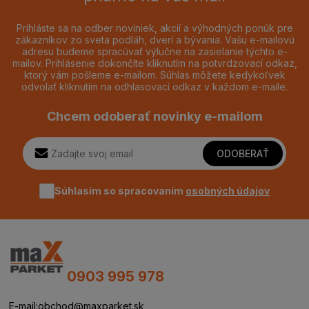
Prihláste sa na odber noviniek, akcií a výhodných ponúk pre
zákazníkov zo sveta podláh, dverí a bývania. Vašu e-mailovú
adresu budeme spracúvať výlučne na zasielanie týchto e-
mailov. Prihlásenie dokončíte kliknutím na potvrdzovací odkaz,
ktorý vám pošleme e-mailom. Súhlas môžete kedykoľvek
odvolať kliknutím na odhlasovací odkaz v každom e-maile.
Chcem odoberať novinky e-mailom
ODOBERAŤ
Súhlasím so spracovaním
osobných údajov
0903 995 978
E-mail:
obchod@maxparket.sk