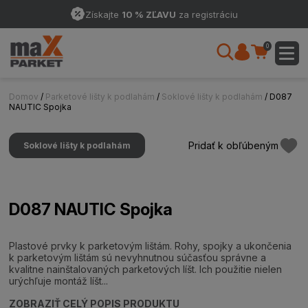
Získajte
10 % ZĽAVU
za registráciu
0
Domov
/
Parketové lišty k podlahám
/
Soklové lišty k podlahám
/ D087
NAUTIC Spojka
Pridať k obľúbeným
Soklové lišty k podlahám
D087 NAUTIC Spojka
Plastové prvky k parketovým lištám. Rohy, spojky a ukončenia
k parketovým lištám sú nevyhnutnou súčasťou správne a
kvalitne nainštalovaných parketových líšt. Ich použitie nielen
urýchľuje montáž líšt...
ZOBRAZIŤ CELÝ POPIS PRODUKTU