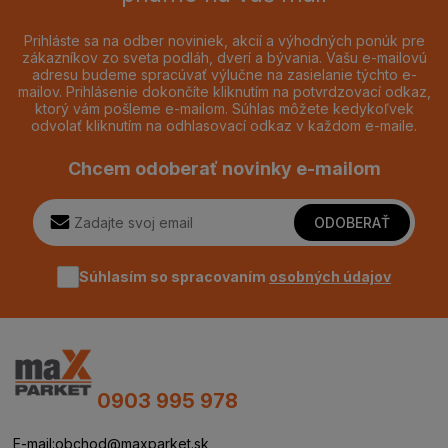
Prihláste sa na odber noviniek, akcií a výhodných ponúk pre
zákazníkov zo sveta podláh, dverí a bývania. Vašu e-mailovú
adresu budeme spracúvať výlučne na zasielanie týchto e-
mailov. Prihlásenie dokončíte kliknutím na potvrdzovací odkaz,
ktorý vám pošleme e-mailom. Súhlas môžete kedykoľvek
odvolať kliknutím na odhlasovací odkaz v každom e-maile.
Chcem odoberať novinky e-mailom
ODOBERAŤ
Súhlasím so spracovaním
osobných údajov
0903 995 978
E-mail:
obchod@maxparket.sk