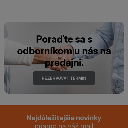
Poraďte sa s
odborníkom u nás na
predajni.
REZERVOVAŤ TERMÍN
Najdôležitejšie novinky
priamo na váš mail