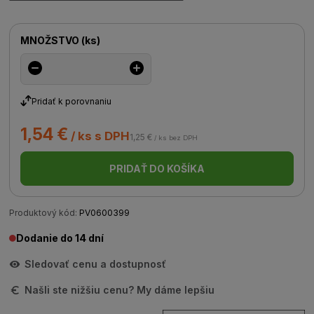
MNOŽSTVO
(
ks
)
Pridať k porovnaniu
1,54 €
/ ks s DPH
1,25 €
/ ks bez DPH
PRIDAŤ DO KOŠÍKA
Produktový kód:
PV0600399
Dodanie do 14 dní
Sledovať cenu a dostupnosť
Našli ste nižšiu cenu? My dáme lepšiu