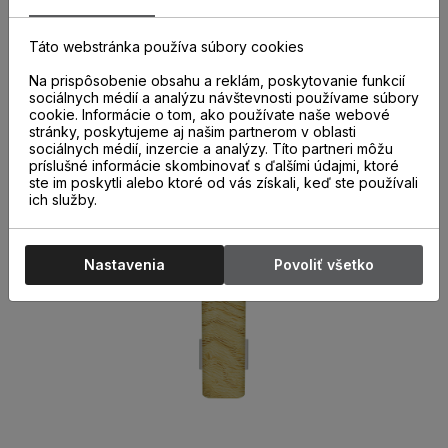
ukončenia k parketovým lištám sú nevyhnutnou súčasťou
správne a kvalitne nainštalovaných parketových líšt. Ich
použitie nielen urýchľuje montáž líšt, ale aj chráni miesta
Táto webstránka používa súbory cookies
spojov pred poškodením.
Na prispôsobenie obsahu a reklám, poskytovanie funkcií
sociálnych médií a analýzu návštevnosti používame súbory
cookie. Informácie o tom, ako používate naše webové
stránky, poskytujeme aj našim partnerom v oblasti
sociálnych médií, inzercie a analýzy. Títo partneri môžu
príslušné informácie skombinovať s ďalšími údajmi, ktoré
ste im poskytli alebo ktoré od vás získali, keď ste používali
ich služby.
Nastavenia
Povoliť všetko