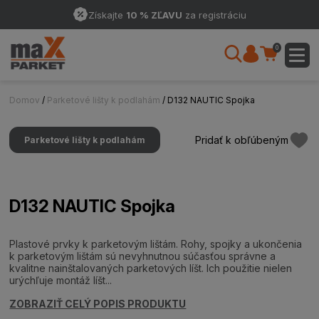
Získajte
10 % ZĽAVU
za registráciu
0
Domov
/
Parketové lišty k podlahám
/ D132 NAUTIC Spojka
Pridať k obľúbeným
Parketové lišty k podlahám
D132 NAUTIC Spojka
Plastové prvky k parketovým lištám. Rohy, spojky a ukončenia
k parketovým lištám sú nevyhnutnou súčasťou správne a
kvalitne nainštalovaných parketových líšt. Ich použitie nielen
urýchľuje montáž líšt...
ZOBRAZIŤ CELÝ POPIS PRODUKTU