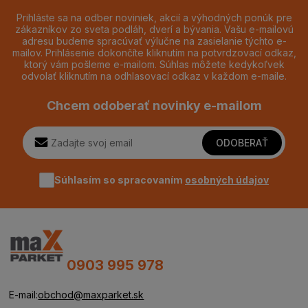
Prihláste sa na odber noviniek, akcií a výhodných ponúk pre
zákazníkov zo sveta podláh, dverí a bývania. Vašu e-mailovú
adresu budeme spracúvať výlučne na zasielanie týchto e-
mailov. Prihlásenie dokončíte kliknutím na potvrdzovací odkaz,
ktorý vám pošleme e-mailom. Súhlas môžete kedykoľvek
odvolať kliknutím na odhlasovací odkaz v každom e-maile.
Chcem odoberať novinky e-mailom
ODOBERAŤ
Súhlasím so spracovaním
osobných údajov
0903 995 978
E-mail:
obchod@maxparket.sk