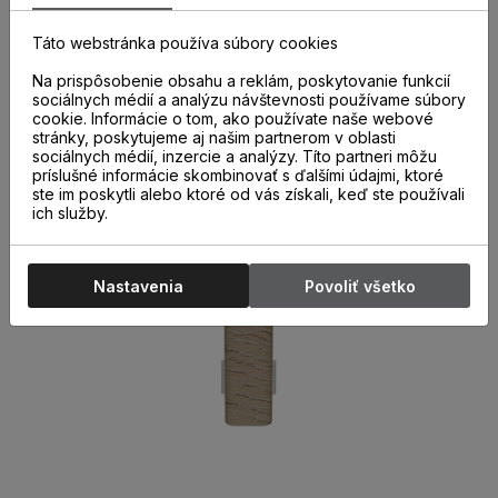
správne a kvalitne nainštalovaných parketových líšt. Ich
použitie nielen urýchľuje montáž líšt, ale aj chráni miesta
Táto webstránka používa súbory cookies
spojov pred poškodením.
Na prispôsobenie obsahu a reklám, poskytovanie funkcií
sociálnych médií a analýzu návštevnosti používame súbory
cookie. Informácie o tom, ako používate naše webové
stránky, poskytujeme aj našim partnerom v oblasti
sociálnych médií, inzercie a analýzy. Títo partneri môžu
príslušné informácie skombinovať s ďalšími údajmi, ktoré
ste im poskytli alebo ktoré od vás získali, keď ste používali
ich služby.
Nastavenia
Povoliť všetko