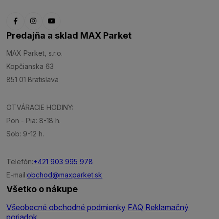
Predajňa a sklad MAX Parket
MAX Parket, s.r.o.
Kopčianska 63
851 01 Bratislava
OTVÁRACIE HODINY:
Pon - Pia: 8-18 h.
Sob: 9-12 h.
Telefón:
+421 903 995 978
E-mail:
obchod@maxparket.sk
Všetko o nákupe
Všeobecné obchodné podmienky
FAQ
Reklamačný
poriadok