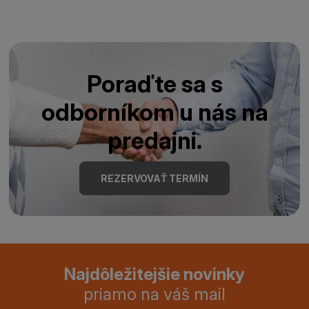
Poraďte sa s
odborníkom u nás na
predajni.
REZERVOVAŤ TERMÍN
Najdôležitejšie novinky
priamo na váš mail