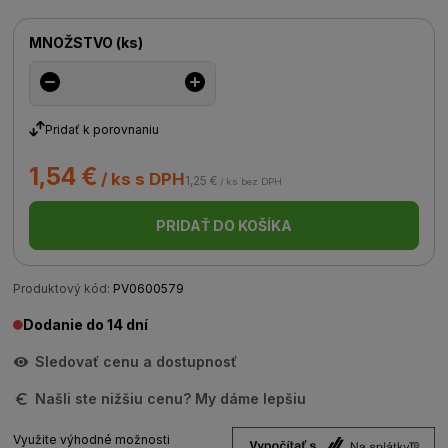
MNOŽSTVO
(
ks
)
Pridať k porovnaniu
1,54 €
/ ks s DPH
1,25 €
/ ks bez DPH
PRIDAŤ DO KOŠÍKA
Produktový kód:
PV0600579
Dodanie do 14 dní
Sledovať cenu a dostupnosť
Našli ste nižšiu cenu? My dáme lepšiu
Využite výhodné možnosti