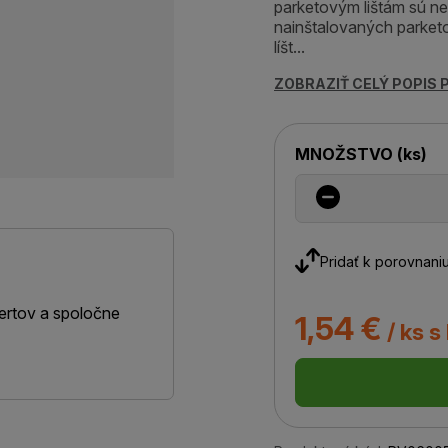
parketovým lištám sú n
nainštalovaných parketov
líšt...
ZOBRAZIŤ CELÝ POPIS
MNOŽSTVO
(
ks
)
Pridať k porovnani
ertov a spoločne
1,54 €
/ ks s