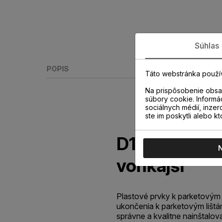
Súhlas
POPIS
Táto webstránka použí
Na prispôsobenie obsah
súbory cookie. Informá
sociálnych médií, inzer
ste im poskytli alebo kt
D134 NAUTI
vonkajší
Plastové prvky k parketovým 
ukončenia k parketovým lišt
správne a kvalitne nainštalov