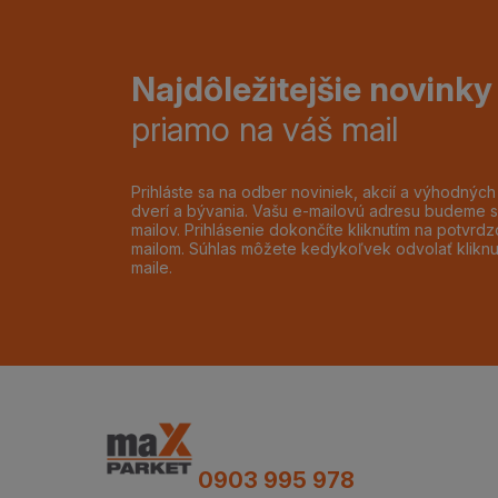
Najdôležitejšie novinky
priamo na váš mail
Prihláste sa na odber noviniek, akcií a výhodnýc
dverí a bývania. Vašu e-mailovú adresu budeme s
mailov. Prihlásenie dokončíte kliknutím na potvr
mailom. Súhlas môžete kedykoľvek odvolať klikn
maile.
0903 995 978