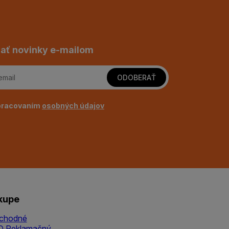
ať novinky e-mailom
ODOBERAŤ
pracovaním
osobných údajov
kupe
chodné
Q
Reklamačný