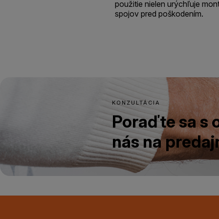
použitie nielen urýchľuje montá
spojov pred poškodením.
KONZULTÁCIA
Poraďte sa s
nás na predajn