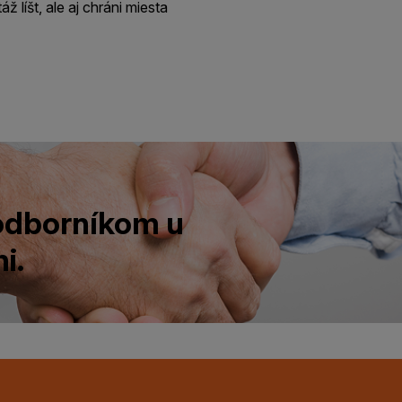
ž líšt, ale aj chráni miesta
 odborníkom u
i.