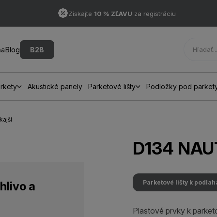
Získajte
10 % ZĽAVU
za registráciu
ňa
Blog
B2B
rkety
Akustické panely
Parketové lišty
Podložky pod parket
ajší
D134 NAUT
Parketové lišty k podla
hlivo a
Plastové prvky k parket