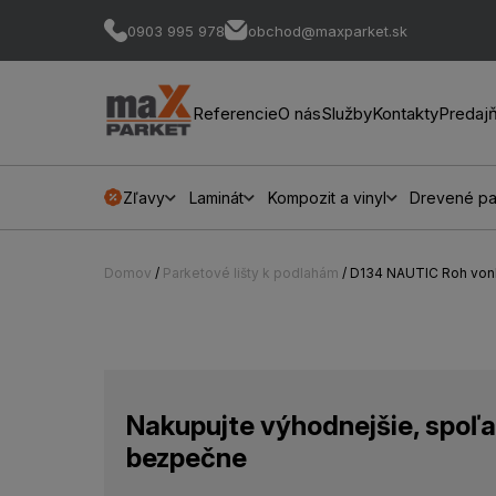
0903 995 978
obchod@maxparket.sk
Referencie
O nás
Služby
Kontakty
Predaj
Zľavy
Laminát
Kompozit a vinyl
Drevené pa
Domov
/
Parketové lišty k podlahám
/ D134 NAUTIC Roh vonk
Nakupujte výhodnejšie, spoľa
bezpečne