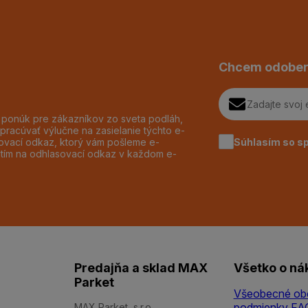
Chcem odober
h ponúk pre zákazníkov zo sveta podláh,
pracúvať výlučne na zasielanie týchto e-
Súhlasím so s
dzovací odkaz, ktorý vám pošleme e-
utím na odhlasovací odkaz v každom e-
Predajňa a sklad MAX
Všetko o ná
Parket
Všeobecné ob
podmienky
FA
MAX Parket, s.r.o.