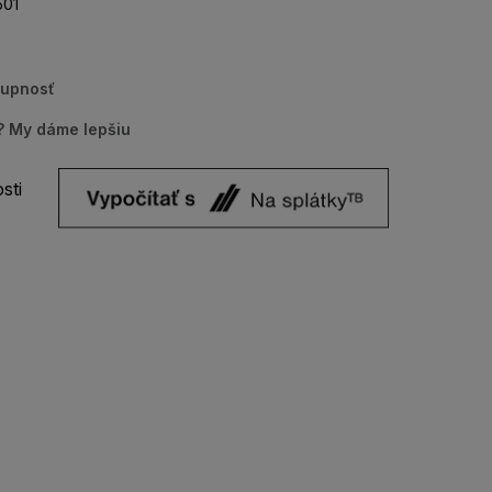
01
tupnosť
u? My dáme lepšiu
sti