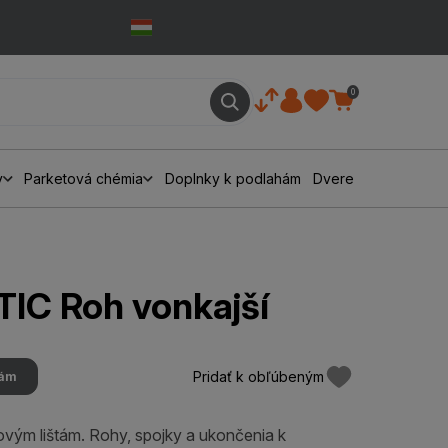
0
y
Parketová chémia
Doplnky k podlahám
Dvere
IC Roh vonkajší
Pridať k obľúbeným
hám
ovým lištám. Rohy, spojky a ukončenia k