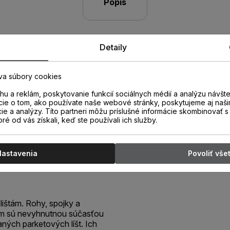
Popis
Detaily
va súbory cookies
u a reklám, poskytovanie funkcií sociálnych médií a analýzu návšt
cie o tom, ako používate naše webové stránky, poskytujeme aj naši
cie a analýzy. Títo partneri môžu príslušné informácie skombinovať s 
oré od vás získali, keď ste používali ich služby.
C Roh
Nastavenia
Povoliť vše
lištám. Rohy, spojky a
ám sú nevyhnutnou súčasťou
aných parketových líšt. Ich