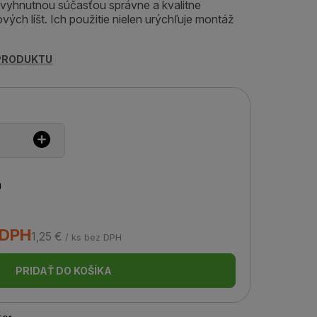
evyhnutnou súčasťou správne a kvalitne
ých líšt. Ich použitie nielen urýchľuje montáž
 PRODUKTU
u
 DPH
1,25 €
/ ks bez DPH
PRIDAŤ DO KOŠÍKA