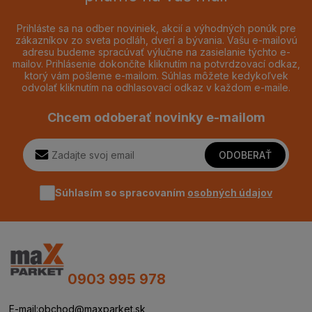
Prihláste sa na odber noviniek, akcií a výhodných ponúk pre
zákazníkov zo sveta podláh, dverí a bývania. Vašu e-mailovú
adresu budeme spracúvať výlučne na zasielanie týchto e-
mailov. Prihlásenie dokončíte kliknutím na potvrdzovací odkaz,
ktorý vám pošleme e-mailom. Súhlas môžete kedykoľvek
odvolať kliknutím na odhlasovací odkaz v každom e-maile.
Chcem odoberať novinky e-mailom
ODOBERAŤ
Súhlasím so spracovaním
osobných údajov
0903 995 978
E-mail:
obchod@maxparket.sk