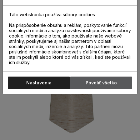
ukončenia k parketovým lištám sú nevyhnutnou súčasťou
správne a kvalitne nainštalovaných parketových líšt. Ich
použitie nielen urýchľuje montáž líšt, ale aj chráni miesta
Táto webstránka používa súbory cookies
spojov pred poškodením.
Na prispôsobenie obsahu a reklám, poskytovanie funkcií
sociálnych médií a analýzu návštevnosti používame súbory
cookie. Informácie o tom, ako používate naše webové
stránky, poskytujeme aj našim partnerom v oblasti
sociálnych médií, inzercie a analýzy. Títo partneri môžu
príslušné informácie skombinovať s ďalšími údajmi, ktoré
ste im poskytli alebo ktoré od vás získali, keď ste používali
ich služby.
Nastavenia
Povoliť všetko