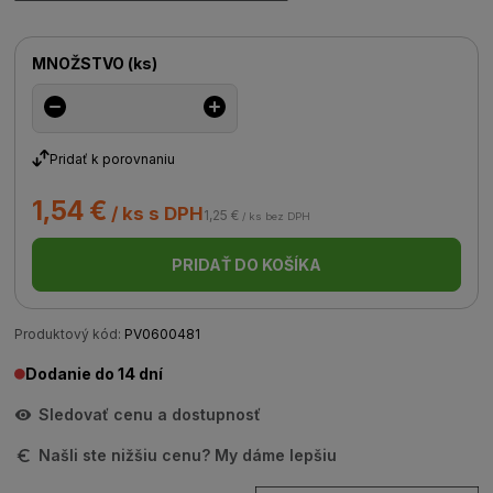
MNOŽSTVO
(
ks
)
Pridať k porovnaniu
1,54 €
/ ks s DPH
1,25 €
/ ks bez DPH
PRIDAŤ DO KOŠÍKA
Produktový kód:
PV0600481
Dodanie do 14 dní
Sledovať cenu a dostupnosť
Našli ste nižšiu cenu? My dáme lepšiu