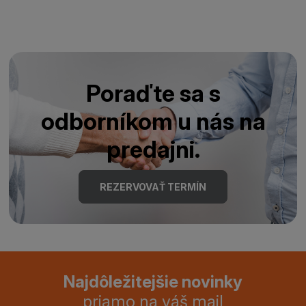
Poraďte sa s
odborníkom u nás na
predajni.
REZERVOVAŤ TERMÍN
Najdôležitejšie novinky
priamo na váš mail