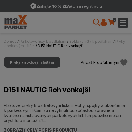
Získajte
10 % ZĽAVU
za registráciu
0
Domov
/
Parketové lišty k podlahám
/
Soklové lišty k podlahám
/
Prvky
k soklovým lištám
/ D151 NAUTIC Roh vonkajší
Pridať k obľúbeným
Prvky k soklovým lištám
D151 NAUTIC Roh vonkajší
Plastové prvky k parketovým lištám. Rohy, spojky a ukončenia
k parketovým lištám sú nevyhnutnou súčasťou správne a
kvalitne nainštalovaných parketových líšt. Ich použitie nielen
urýchľuje montáž líšt...
ZOBRAZIŤ CELÝ POPIS PRODUKTU