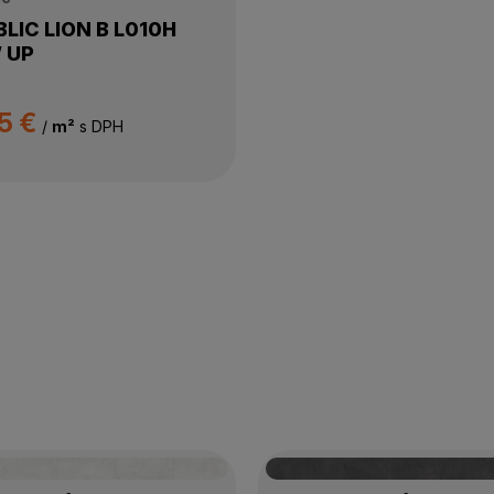
LIC LION B L010H
 UP
5 €
/
m²
s DPH