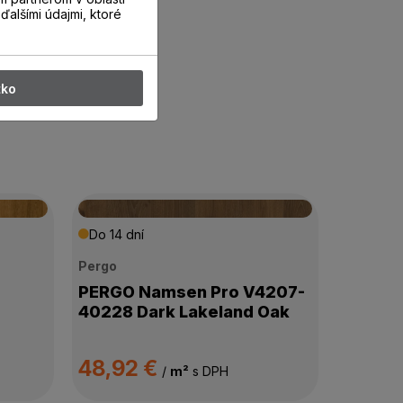
ďalšími údajmi, ktoré
tko
Do 14 dní
Pergo
PERGO Namsen Pro V4207-
40228 Dark Lakeland Oak
48,92 €
/
m²
s DPH