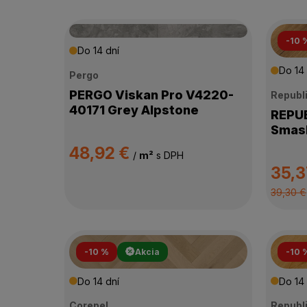
-10 
Do 14 dní
Do 14 
Pergo
PERGO Viskan Pro V4220-
Republ
40171 Grey Alpstone
REPUBLI
Smash
48,92 €
/
m²
s DPH
35,3
39,30 €
-10 %
Akcia
-10 
Do 14 dní
Do 14 
Corepel
Republ