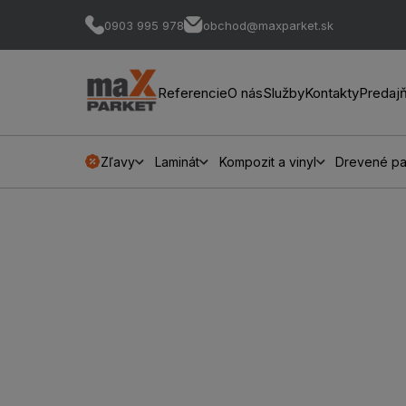
0903 995 978
obchod@maxparket.sk
Referencie
O nás
Služby
Kontakty
Predaj
Zľavy
Laminát
Kompozit a vinyl
Drevené pa