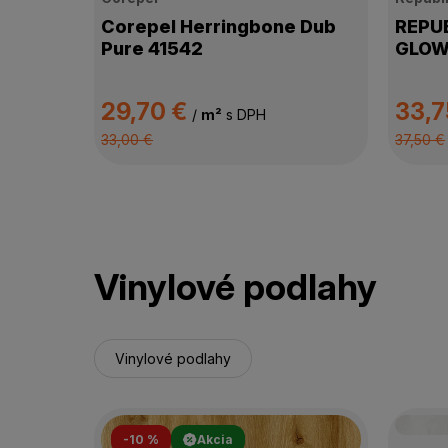
Corepel Herringbone Dub
REPUB
Pure 41542
GLOW
29,70 €
33,7
/
m²
s DPH
33,00 €
37,50 €
Vinylové podlahy
Vinylové podlahy
-10 %
Akcia