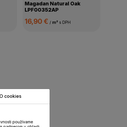
Magadan Natural Oak
LPF00352AP
16,90 €
/
m²
s DPH
O cookies
evnosti používame
m partnerom v oblasti