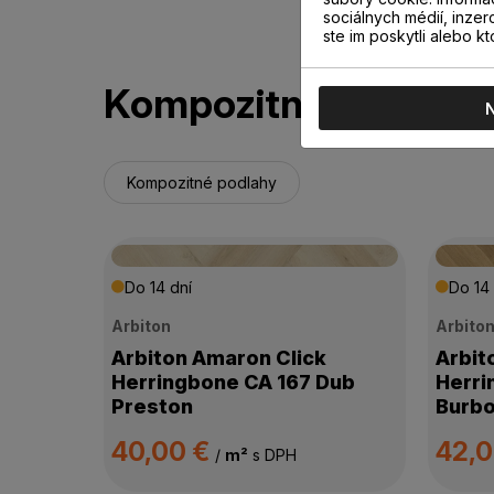
sociálnych médií, inzer
ste im poskytli alebo kt
Kompozitné podlahy
Kompozitné podlahy
Do 14 dní
Do 14 
Arbiton
Arbito
Arbiton Amaron Click
Arbit
Herringbone CA 167 Dub
Herri
Preston
Burb
40,00 €
42,
/
m²
s DPH