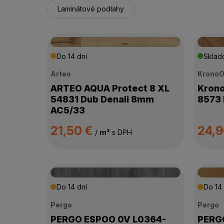
Laminátové podlahy
Do 14 dní
Skla
Arteo
KronoO
ARTEO AQUA Protect 8 XL
Krono
54831 Dub Denali 8mm
8573 
AC5/33
21,50 €
24,
/
m²
s DPH
Do 14 dní
Do 14 
Pergo
Pergo
PERGO ESPOO 0V L0364-
PERGO