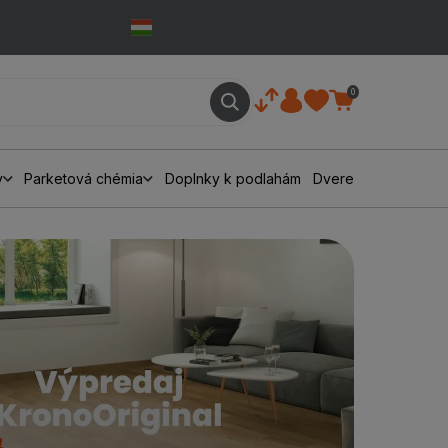
0
y
Parketová chémia
Doplnky k podlahám
Dvere