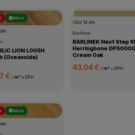
%
Akcia
Do 14 dní
dní
Barlinek
BARLINEK Next Step 
ic
Herringbone DP5000
C LION L005H
Cream Oak
 (Oceanside)
43,04 €
/
m²
s DPH
7 €
/
m²
s DPH
%
Akcia
dní
ic