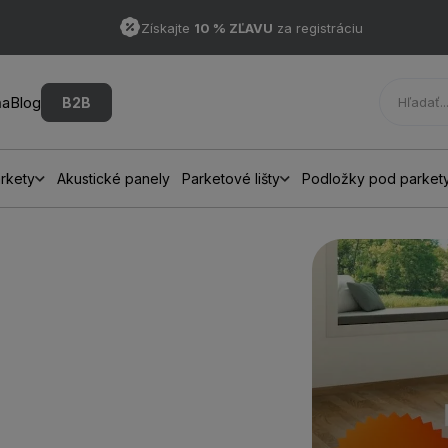
Získajte
10 % ZĽAVU
za registráciu
ňa
Blog
B2B
rkety
Akustické panely
Parketové lišty
Podložky pod parket