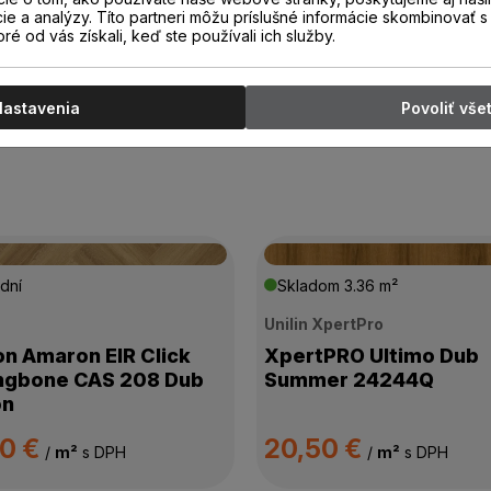
cie a analýzy. Títo partneri môžu príslušné informácie skombinovať s 
oré od vás získali, keď ste používali ich služby.
Nastavenia
Povoliť vše
dní
Skladom
3.36 m²
n
Unilin XpertPro
on Amaron EIR Click
XpertPRO Ultimo Dub
ngbone CAS 208 Dub
Summer 24244Q
on
00 €
20,50 €
/
m²
s DPH
/
m²
s DPH