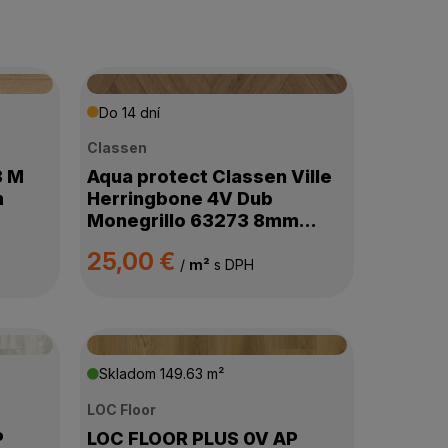
Do 14 dní
Classen
8 M
Aqua protect Classen Ville
m
Herringbone 4V Dub
Monegrillo 63273 8mm
AC5/33
25,00 €
/
m²
s DPH
Skladom
149.63 m²
LOC Floor
P
LOC FLOOR PLUS 0V AP