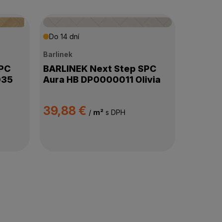
Do 14 dní
Barlinek
SPC
BARLINEK Next Step SPC
035
Aura HB DP0000011 Olivia
39,88 €
/
m²
s DPH