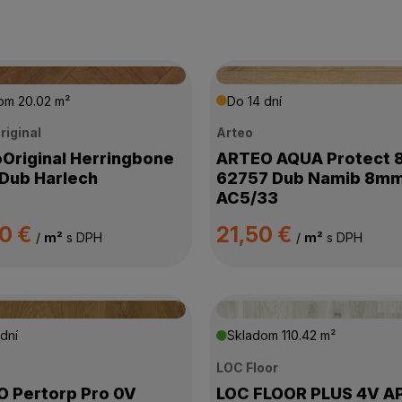
dom
20.02 m²
Do 14 dní
riginal
Arteo
Original Herringbone
ARTEO AQUA Protect 
Dub Harlech
62757 Dub Namib 8m
AC5/33
90 €
21,50 €
/
m²
s DPH
/
m²
s DPH
dní
Skladom
110.42 m²
LOC Floor
 Pertorp Pro 0V
LOC FLOOR PLUS 4V A