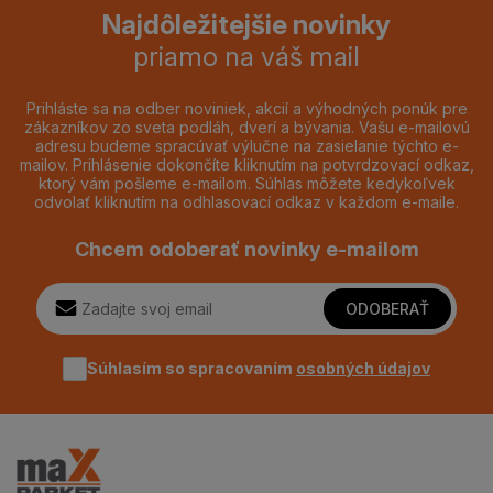
Najdôležitejšie novinky
priamo na váš mail
Prihláste sa na odber noviniek, akcií a výhodných ponúk pre
zákazníkov zo sveta podláh, dverí a bývania. Vašu e-mailovú
adresu budeme spracúvať výlučne na zasielanie týchto e-
mailov. Prihlásenie dokončíte kliknutím na potvrdzovací odkaz,
ktorý vám pošleme e-mailom. Súhlas môžete kedykoľvek
odvolať kliknutím na odhlasovací odkaz v každom e-maile.
Chcem odoberať novinky e-mailom
ODOBERAŤ
Súhlasím so spracovaním
osobných údajov