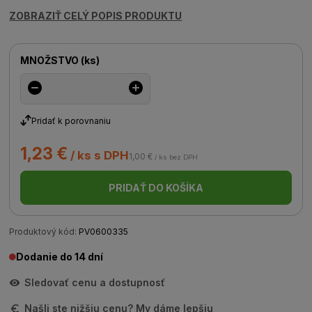
ZOBRAZIŤ CELÝ POPIS PRODUKTU
MNOŽSTVO
(
ks
)
Pridať k porovnaniu
1,23 €
/ ks s DPH
1,00 €
/ ks bez DPH
PRIDAŤ DO KOŠÍKA
Produktový kód:
PV0600335
Dodanie do 14 dní
Sledovať cenu a dostupnosť
Našli ste nižšiu cenu? My dáme lepšiu