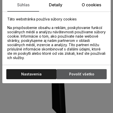
Súhlas
Detaily
O cookies
Plastové prvky k parketovým lištám. Rohy, spojky a
ukončenia k parketovým lištám sú nevyhnutnou súčasťou
Táto webstránka používa súbory cookies
správne a kvalitne nainštalovaných parketových líšt. Ich
použitie nielen urýchľuje montáž líšt, ale aj chráni miesta
Na prispôsobenie obsahu a reklám, poskytovanie funkcií
spojov pred poškodením.
sociálnych médií a analýzu návštevnosti používame súbory
cookie. Informácie o tom, ako používate naše webové
stránky, poskytujeme aj našim partnerom v oblasti
sociálnych médií, inzercie a analýzy. Títo partneri môžu
príslušné informácie skombinovať s ďalšími údajmi, ktoré
ste im poskytli alebo ktoré od vás získali, keď ste používali
ich služby.
Nastavenia
Povoliť všetko