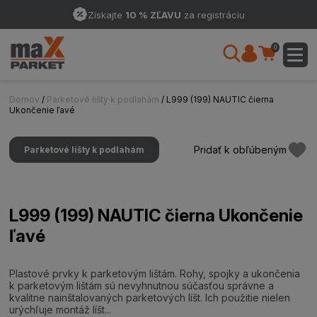
Získajte
10 % ZĽAVU
za registráciu
0
Domov
/
Parketové lišty k podlahám
/ L999 (199) NAUTIC čierna
Ukončenie ľavé
Pridať k obľúbeným
Parketové lišty k podlahám
L999 (199) NAUTIC čierna Ukončenie
ľavé
Plastové prvky k parketovým lištám. Rohy, spojky a ukončenia
k parketovým lištám sú nevyhnutnou súčasťou správne a
kvalitne nainštalovaných parketových líšt. Ich použitie nielen
urýchľuje montáž líšt...