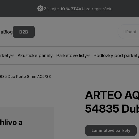
Získajte
10 % ZĽAVU
za registráciu
ňa
Blog
B2B
rkety
Akustické panely
Parketové lišty
Podložky pod parket
4835 Dub Porto 8mm AC5/33
ARTEO AQU
54835 Du
hlivo a
Laminátové parkety