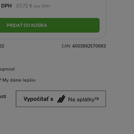
 DPH
37,72 €
bez DPH
PRIDAŤ DO KOŠÍKA
62
EAN:
4003992570663
tupnosť
u? My dáme lepšiu
sti