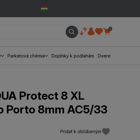
0
y
Parketová chémia
Doplnky k podlahám
Dvere
A Protect 8 XL
b Porto 8mm AC5/33
Pridať k obľúbeným