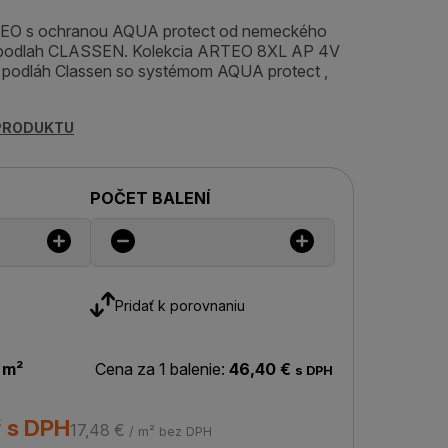
TEO s ochranou AQUA protect od nemeckého
 podlah CLASSEN. Kolekcia ARTEO 8XL AP 4V
podláh Classen so systémom AQUA protect ,
 PRODUKTU
POČET BALENÍ
Pridať k porovnaniu
 m²
Cena za 1 balenie:
46,40 €
s DPH
² s DPH
17,48 €
/ m² bez DPH