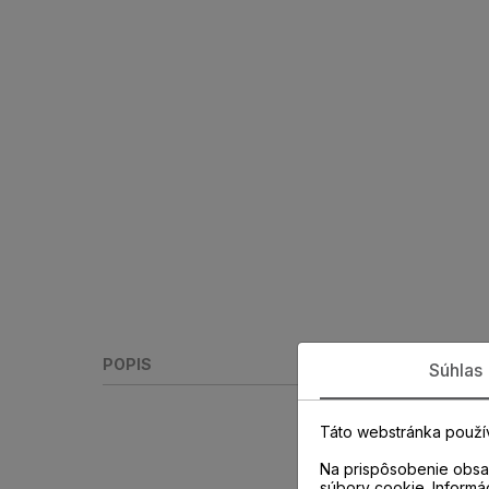
POPIS
Súhlas
Táto webstránka použí
Na prispôsobenie obsah
súbory cookie. Informá