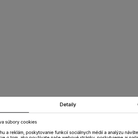
Detaily
va súbory cookies
u a reklám, poskytovanie funkcií sociálnych médií a analýzu návšt
cie o tom, ako používate naše webové stránky, poskytujeme aj naši