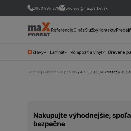
0903 995 978
obchod@maxparket.sk
Referencie
O nás
Služby
Kontakty
Predaj
Zľavy
Laminát
Kompozit a vinyl
Drevené pa
Domov
/
Laminátové parkety
/ ARTEO AQUA Protect 8 XL 5
Nakupujte výhodnejšie, spoľa
bezpečne