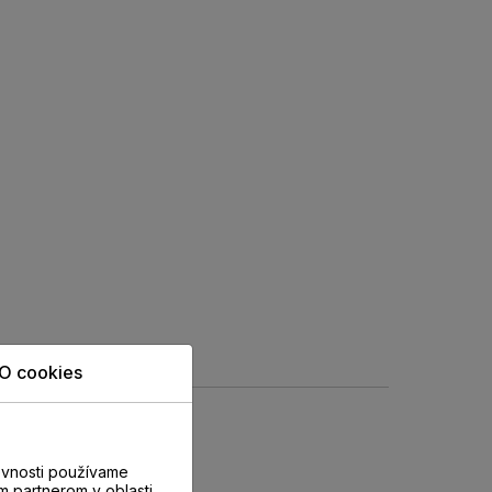
O cookies
evnosti používame
m partnerom v oblasti