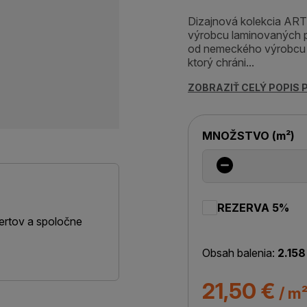
Dizajnová kolekcia AR
výrobcu laminovaných
od nemeckého výrobcu 
ktorý chráni...
ZOBRAZIŤ CELÝ POPIS
MNOŽSTVO
(
m²
)
REZERVA 5%
ertov a spoločne
Obsah balenia:
2.158
21,50 €
/ m