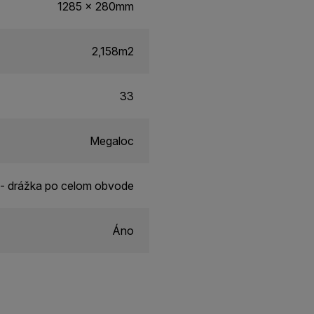
1285 x 280mm
2,158m2
33
Megaloc
- drážka po celom obvode
Áno