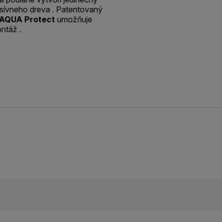
asívneho dreva . Patentovaný
AQUA Protect
umožňuje
ntáž .