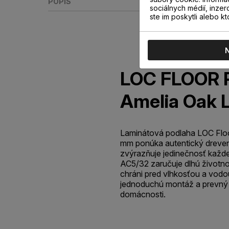
POPIS
sociálnych médií, inzer
ste im poskytli alebo kt
LOC FLOOR 
Amelia Oak
Laminátová podlaha LOC Flo
mm ponúka autentický dreven
zvýrazňuje jedinečnosť každe
AC5/32 zaručuje dlhú životno
chráni pred vlhkosťou a vodo
jednoduchú montáž a prevný 
domácnosti.