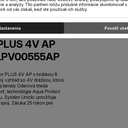
cie a analýzy. Títo partneri môžu príslušné informácie skombinovať s 
oré od vás získali, keď ste používali ich služby.
Nastavenia
Povoliť vše
PLUS 4V AP
 LPV00555AP
or PLUS 4V AP s hrúbkou 8
ý vzhľad so 4V drážkou, ktorá
j lamely Oderová trieda
sť, technológia Aqua Protect
u. Systém Uniclic umožňuje
spoj. Záruka 25 rokov pre