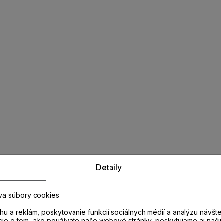
Detaily
va súbory cookies
u a reklám, poskytovanie funkcií sociálnych médií a analýzu návšt
cie o tom, ako používate naše webové stránky, poskytujeme aj naši