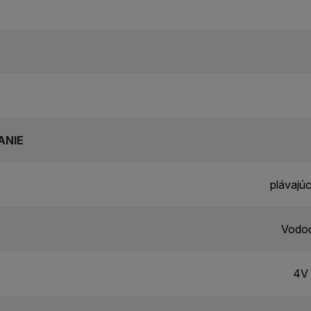
ANIE
plávajú
Vodoo
4V 