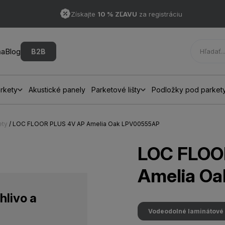
Získajte
10 % ZĽAVU
za registráciu
ňa
Blog
B2B
rkety
Akustické panely
Parketové lišty
Podložky pod parket
ety
/ LOC FLOOR PLUS 4V AP Amelia Oak LPV00555AP
LOC FLOO
Amelia O
hlivo a
Vodeodolné laminátové 