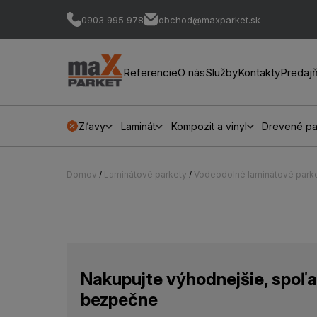
0903 995 978
obchod@maxparket.sk
Referencie
O nás
Služby
Kontakty
Predaj
Zľavy
Laminát
Kompozit a vinyl
Drevené pa
Domov
/
Laminátové parkety
/
Vodeodolné laminátové park
Nakupujte výhodnejšie, spoľa
bezpečne