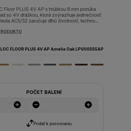
C Floor PLUS 4V AP s hrúbkou 8 mm ponúka
ad so 4V drážkou, ktorá zvýrazňuje jedinečnosť
rieda AC5/32 zaručuje dlhú životnosť, techno...
 PRODUKTU
LOC FLOOR PLUS 4V AP Amelia Oak LPV00555AP
POČET BALENÍ
Pridať k porovnaniu