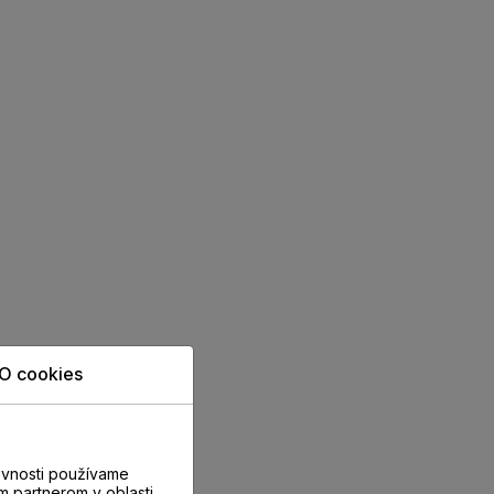
O cookies
evnosti používame
m partnerom v oblasti