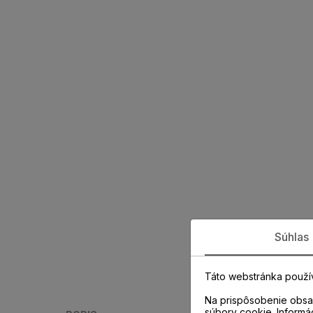
Súhlas
Táto webstránka použí
Na prispôsobenie obsah
súbory cookie. Informá