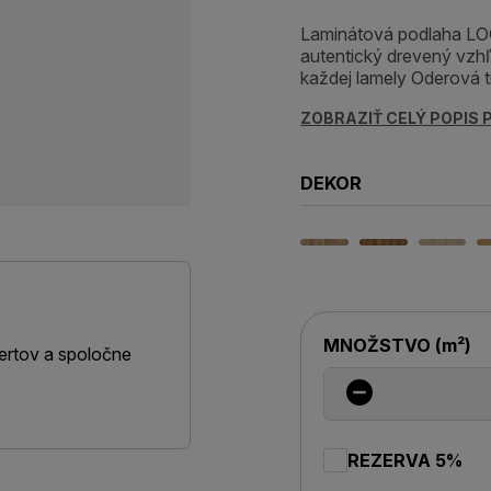
Laminátová podlaha LO
autentický drevený vzhľ
každej lamely Oderová t
ZOBRAZIŤ CELÝ POPIS
DEKOR
MNOŽSTVO
(
m²
)
ertov a spoločne
REZERVA 5%