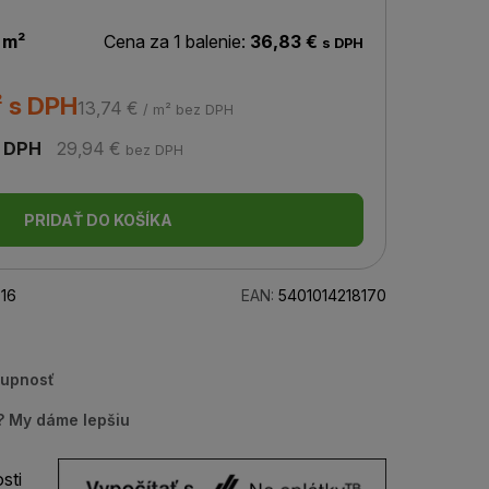
 m²
Cena za 1 balenie:
36,83 €
s DPH
² s DPH
13,74 €
/ m² bez DPH
 DPH
29,94 €
bez DPH
PRIDAŤ DO KOŠÍKA
16
EAN:
5401014218170
tupnosť
u? My dáme lepšiu
sti