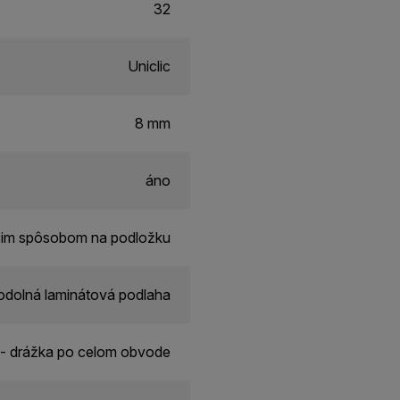
32
Uniclic
8 mm
áno
cim spôsobom na podložku
dolná laminátová podlaha
- drážka po celom obvode