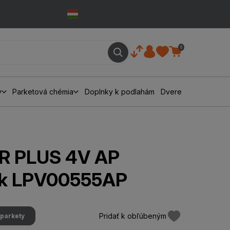
0
y
Parketová chémia
Doplnky k podlahám
Dvere
R PLUS 4V AP
ak LPV00555AP
Pridať k obľúbeným
parkety