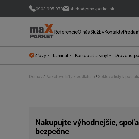
0903 995 978
obchod@maxparket.sk
Referencie
O nás
Služby
Kontakty
Predaj
Zľavy
Laminát
Kompozit a vinyl
Drevené pa
Domov
/
Parketové lišty k podlahám
/
Soklové lišty k podla
Nakupujte výhodnejšie, spoľa
bezpečne