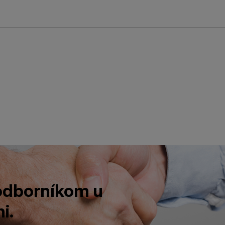
 odborníkom u
i.