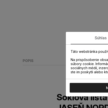
Súhlas
Táto webstránka použí
Na prispôsobenie obsah
POPIS
súbory cookie. Informá
sociálnych médií, inzer
ste im poskytli alebo kt
Soklová liš
JASEŇ NORD