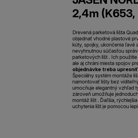
2,4m (K653,
Drevená parketová lišta Quadr
objednať vhodné plastové prv
kúty, spojky, ukončenia ľavé a
nevyhnutnou súčasťou správn
parketových líšt . Ich použitie
ale aj chráni miesta spojov 
objednávke treba upresniť
Špeciálny systém montáže líš
namontovať lišty bez viditeľný
umocňuje elegantný vzhľad tý
zároveň umožňuje jednoduc
montáž líšt . Ďaľšia, rýchlej
uchytenia líšt je pomocou lepi