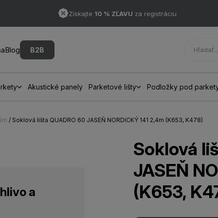
Získajte
10 % ZĽAVU
za registráciu
ňa
Blog
B2B
rkety
Akustické panely
Parketové lišty
Podložky pod parket
hám
/ Soklová lišta QUADRO 60 JASEŇ NORDICKÝ 141 2,4m (K653, K478)
Soklová l
JASEŇ NO
(K653, K4
hlivo a