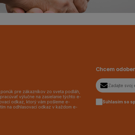
Chcem odober
h ponúk pre zákazníkov zo sveta podláh,
pracúvať výlučne na zasielanie týchto e-
Súhlasím so s
dzovací odkaz, ktorý vám pošleme e-
utím na odhlasovací odkaz v každom e-