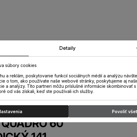
Detaily
va súbory cookies
u a reklám, poskytovanie funkcií sociálnych médií a analýzu návšt
cie o tom, ako používate naše webové stránky, poskytujeme aj naši
cie a analýzy. Títo partneri môžu príslušné informácie skombinovať s 
oré od vás získali, keď ste používali ich služby.
Nastavenia
Povoliť vše
ta QUADRO 60
ICKÝ 141