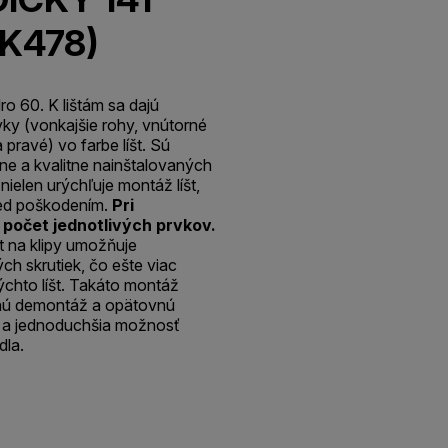
 K478)
o 60. K lištám sa dajú
ky (vonkajšie rohy, vnútorné
 pravé) vo farbe líšt. Sú
e a kvalitne nainštalovaných
 nielen urýchľuje montáž líšt,
pred poškodením.
Pri
 počet jednotlivých prvkov.
t na klipy umožňuje
ch skrutiek, čo ešte viac
chto líšt. Takáto montáž
hú demontáž a opätovnú
šia a jednoduchšia možnosť
dla.