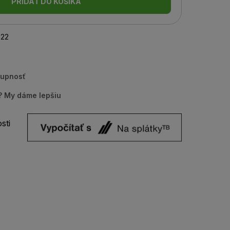
PRIDAŤ DO KOŠÍKA
22
tupnosť
u? My dáme lepšiu
sti