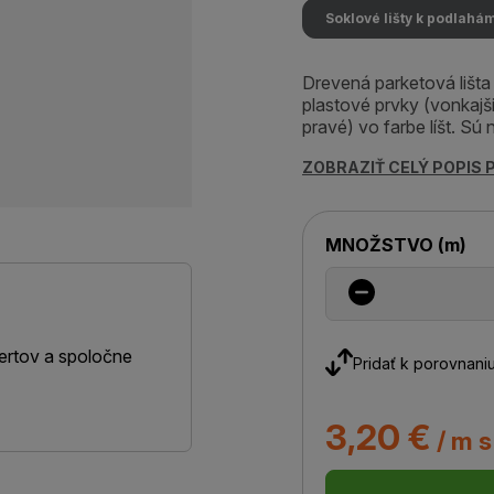
Soklové lišty k podlahá
Drevená parketová lišta
plastové prvky (vonkajši
pravé) vo farbe líšt. Sú
ZOBRAZIŤ CELÝ POPIS
MNOŽSTVO
(
m
)
ertov a spoločne
Pridať k porovnani
3,20 €
/ m 