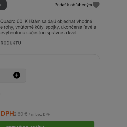
Pridať k obľúbeným
m
 Quadro 60. K lištám sa dajú objednať vhodné
e rohy, vnútorné kúty, spojky, ukončenia ľavé a
 nevyhnutnou súčasťou správne a kval...
 PRODUKTU
u
s DPH
2,60 €
/ m bez DPH