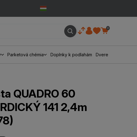
0
y
Parketová chémia
Doplnky k podlahám
Dvere
išta QUADRO 60
RDICKÝ 141 2,4m
78)