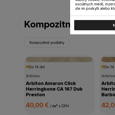
sociálnych médií, inzer
ste im poskytli alebo kt
Kompozitné podlahy
Kompozitné podlahy
Do 14 dní
Do 14 
Arbiton
Arbito
Arbiton Amaron Click
Arbit
Herringbone CA 167 Dub
Herri
Preston
Burb
40,00 €
42,
/
m²
s DPH