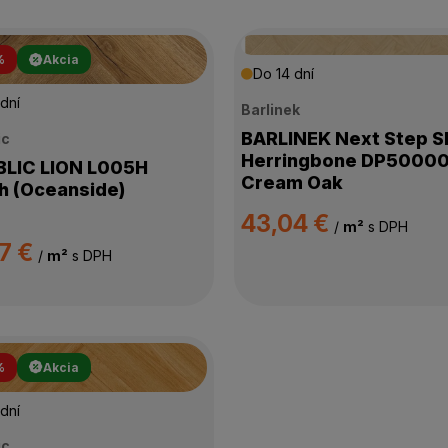
%
Akcia
Do 14 dní
dní
Barlinek
BARLINEK Next Step 
ic
Herringbone DP5000
C LION L005H
Cream Oak
 (Oceanside)
43,04 €
/
m²
s DPH
7 €
/
m²
s DPH
%
Akcia
dní
ic