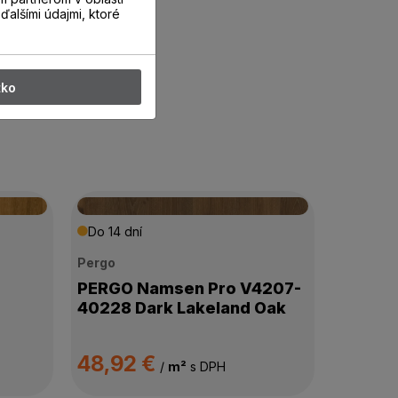
ďalšími údajmi, ktoré
tko
Do 14 dní
Pergo
PERGO Namsen Pro V4207-
40228 Dark Lakeland Oak
48,92 €
/
m²
s DPH