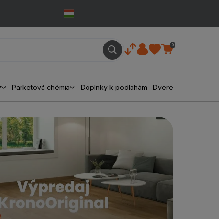
0
y
Parketová chémia
Doplnky k podlahám
Dvere