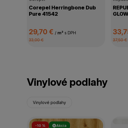
Corepel Herringbone Dub
REPUB
Pure 41542
GLOW
29,70 €
33,7
/
m²
s DPH
33,00 €
37,50 €
Vinylové podlahy
Vinylové podlahy
-10 %
Akcia