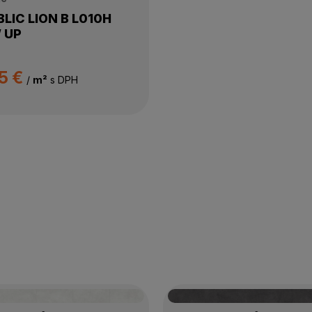
LIC LION B L010H
 UP
5 €
/
m²
s DPH