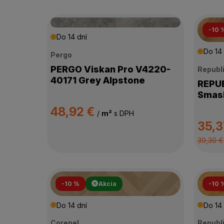
-10 
Do 14 dní
Do 14 
Pergo
PERGO Viskan Pro V4220-
Republ
40171 Grey Alpstone
REPUBLI
Smash
48,92 €
/
m²
s DPH
35,3
39,30 €
-10 %
Akcia
-10 
Do 14 dní
Do 14 
Corepel
Republ