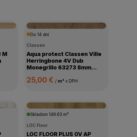
Do 14 dní
Classen
8 M
Aqua protect Classen Ville
m
Herringbone 4V Dub
Monegrillo 63273 8mm
AC5/33
25,00 €
/
m²
s DPH
Skladom
149.63 m²
LOC Floor
P
LOC FLOOR PLUS 0V AP