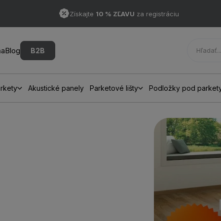
Získajte
10 % ZĽAVU
za registráciu
ňa
Blog
B2B
rkety
Akustické panely
Parketové lišty
Podložky pod parket