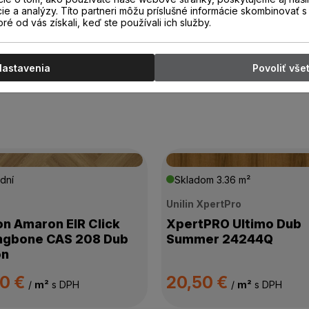
cie a analýzy. Títo partneri môžu príslušné informácie skombinovať s 
oré od vás získali, keď ste používali ich služby.
Nastavenia
Povoliť vše
dní
Skladom
3.36 m²
n
Unilin XpertPro
on Amaron EIR Click
XpertPRO Ultimo Dub
ngbone CAS 208 Dub
Summer 24244Q
on
00 €
20,50 €
/
m²
s DPH
/
m²
s DPH