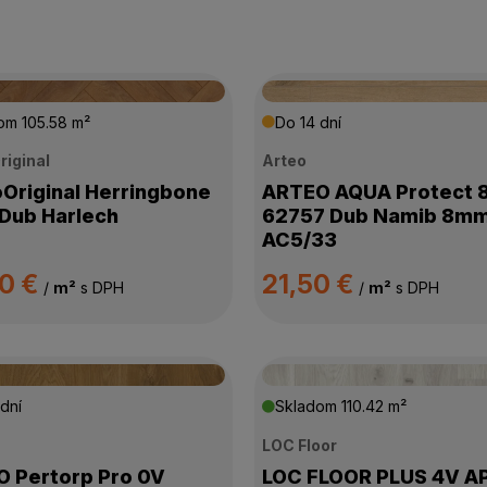
dom
105.58 m²
Do 14 dní
riginal
Arteo
Original Herringbone
ARTEO AQUA Protect 
Dub Harlech
62757 Dub Namib 8m
AC5/33
90 €
21,50 €
/
m²
s DPH
/
m²
s DPH
dní
Skladom
110.42 m²
LOC Floor
 Pertorp Pro 0V
LOC FLOOR PLUS 4V A