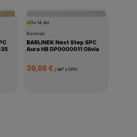
Do 14 dní
Barlinek
SPC
BARLINEK Next Step SPC
035
Aura HB DP0000011 Olivia
39,88 €
/
m²
s DPH