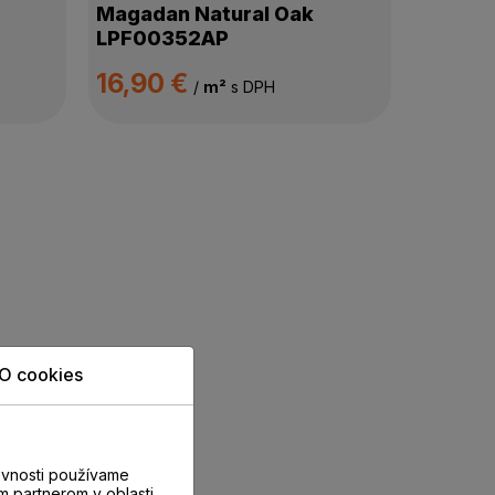
Magadan Natural Oak
LPF00352AP
16,90 €
/
m²
s DPH
O cookies
evnosti používame
m partnerom v oblasti