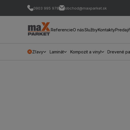
0903 995 978
obchod@maxparket.sk
Referencie
O nás
Služby
Kontakty
Predaj
Zľavy
Laminát
Kompozit a vinyl
Drevené pa