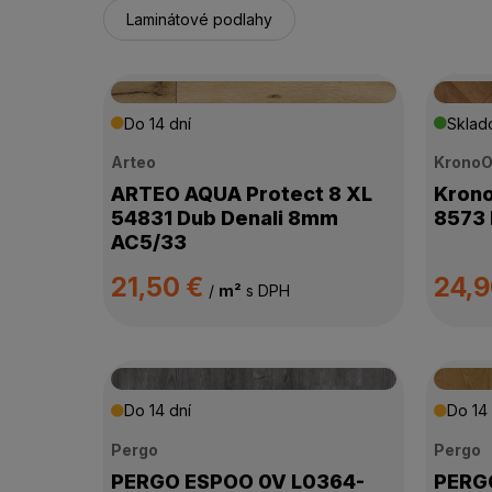
Laminátové podlahy
Do 14 dní
Skla
Arteo
KronoO
ARTEO AQUA Protect 8 XL
Krono
54831 Dub Denali 8mm
8573 
AC5/33
21,50 €
24,
/
m²
s DPH
Do 14 dní
Do 14 
Pergo
Pergo
PERGO ESPOO 0V L0364-
PERGO