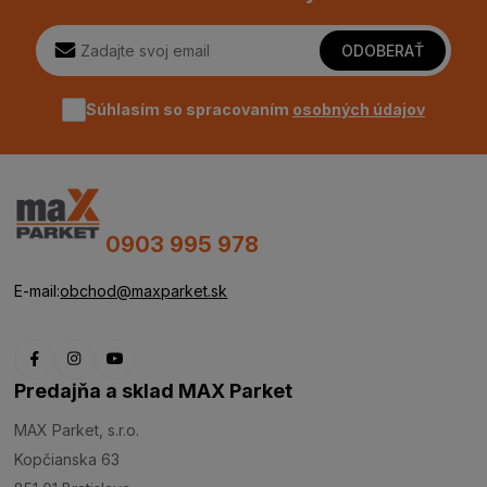
ODOBERAŤ
Súhlasím so spracovaním
osobných údajov
0903 995 978
E-mail:
obchod@maxparket.sk
Predajňa a sklad MAX Parket
MAX Parket, s.r.o.
Kopčianska 63