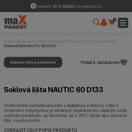
Získajte
10 % ZĽAVU
za registráciu
0
Domov
/
Parketové lišty k podlahám
/
Soklové lišty k podlahám
/
Soklová lišta NAUTIC 60 D133
Pridať k obľúbeným
Soklové lišty k podlahám
Soklová lišta NAUTIC 60 D133
Vodoodolná extrudovaná lišta s digitálnou potlačou. Lišta z
tvrdeného polystyrénu je ideálnym doplnkom ku všetkým vode
odolným podlahám. Je flexibilná, až o 30% ľahšia ako drevená
lišta, s jednoducho...
ZOBRAZIŤ CELÝ POPIS PRODUKTU