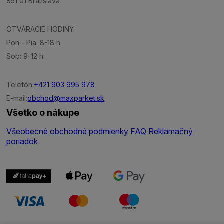
851 01 Bratislava
OTVÁRACIE HODINY:
Pon - Pia: 8-18 h.
Sob: 9-12 h.
Telefón:
+421 903 995 978
E-mail:
obchod@maxparket.sk
Všetko o nákupe
Všeobecné obchodné podmienky
FAQ
Reklamačný
poriadok