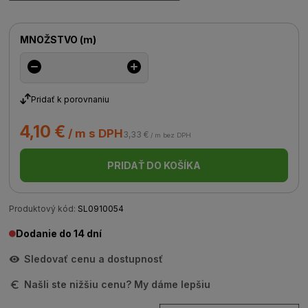
MNOŽSTVO
(
m
)
Pridať k porovnaniu
4,10 €
/ m s DPH
3,33 €
/ m bez DPH
PRIDAŤ DO KOŠÍKA
Produktový kód:
SL0910054
Dodanie do 14 dní
Sledovať cenu a dostupnosť
Našli ste nižšiu cenu? My dáme lepšiu