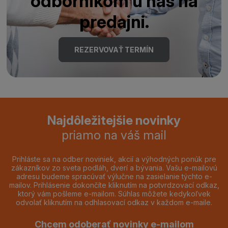
odborníkom u nás na
predajni.
REZERVOVAŤ TERMÍN
Najdôležitejšie novinky
priamo na váš mail
Prihláste sa na odber noviniek, akcií a výhodných ponúk pre
zákazníkov zo sveta podláh, dverí a bývania. Vašu e-mailovú
adresu budeme spracúvať výlučne na zasielanie týchto e-
mailov. Prihlásenie dokončíte kliknutím na potvrdzovací odkaz,
ktorý vám pošleme e-mailom. Súhlas môžete kedykoľvek
odvolať kliknutím na odhlasovací odkaz v každom e-maile.
Chcem odoberať novinky e-mailom