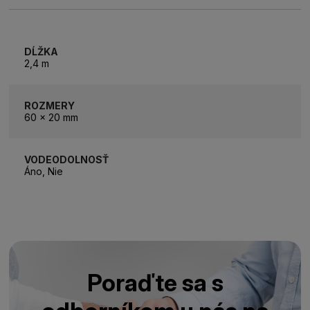
DĹŽKA
2,4 m
ROZMERY
60 x 20 mm
VODEODOLNOSŤ
Áno, Nie
Poraďte sa s