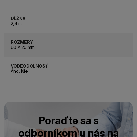
DĹŽKA
2,4 m
ROZMERY
60 x 20 mm
VODEODOLNOSŤ
Áno, Nie
Poraďte sa s
odborníkom u nás na