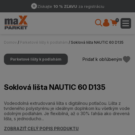
Získajte
10 % ZĽAVU
za registráciu
0
Domov
/
Parketové lišty k podlahám
/ Soklová lišta NAUTIC 60 D135
Pridať k obľúbeným
Parketové lišty k podlahám
Soklová lišta NAUTIC 60 D135
Vodeodolná extrudovaná lišta s digitálnou potlačou. Lišta z
tvrdeného polystyrénu je ideálnym doplnkom ku všetkým vode
odolným podlahám. Je flexibilná, až o 30% ľahšia ako drevená
lišta, s jednoducho...
ZOBRAZIŤ CELÝ POPIS PRODUKTU