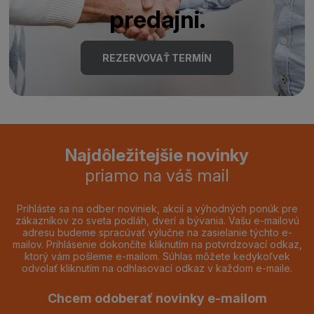
predajni.
REZERVOVAŤ TERMÍN
Najdôležitejšie novinky
priamo na váš mail
Prihláste sa na odber noviniek, akcií a výhodných ponúk pre
zákazníkov zo sveta podláh, dverí a bývania. Vašu e-mailovú
adresu budeme spracúvať výlučne na zasielanie týchto e-
mailov. Prihlásenie dokončíte kliknutím na potvrdzovací odkaz,
ktorý vám pošleme e-mailom. Súhlas môžete kedykoľvek
odvolať kliknutím na odhlasovací odkaz v každom e-maile.
Chcem odoberať novinky e-mailom