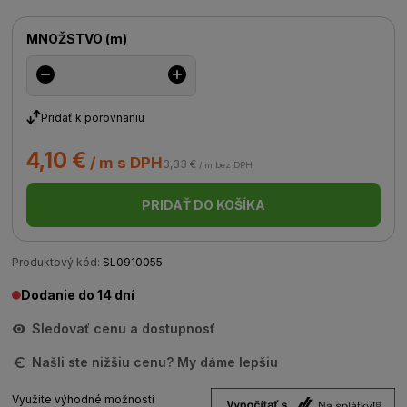
MNOŽSTVO
(
m
)
Pridať k porovnaniu
4,10 €
/ m s DPH
3,33 €
/ m bez DPH
PRIDAŤ DO KOŠÍKA
Produktový kód:
SL0910055
Dodanie do 14 dní
Sledovať cenu a dostupnosť
Našli ste nižšiu cenu? My dáme lepšiu
Využite výhodné možnosti