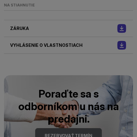
NA STIAHNUTIE
ZÁRUKA
VYHLÁSENIE O VLASTNOSTIACH
Poraďte sa s
odborníkom u nás na
predajni.
REZERVOVAŤ TERMÍN