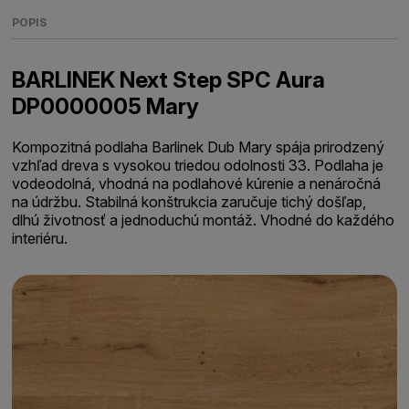
POPIS
BARLINEK Next Step SPC Aura
DP0000005 Mary
Kompozitná podlaha Barlinek Dub Mary spája prirodzený
vzhľad dreva s vysokou triedou odolnosti 33. Podlaha je
vodeodolná, vhodná na podlahové kúrenie a nenáročná
na údržbu. Stabilná konštrukcia zaručuje tichý došľap,
dlhú životnosť a jednoduchú montáž. Vhodné do každého
interiéru.