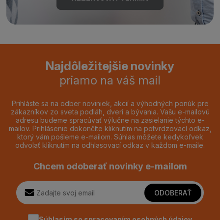
Najdôležitejšie novinky
priamo na váš mail
Prihláste sa na odber noviniek, akcií a výhodných ponúk pre
zákazníkov zo sveta podláh, dverí a bývania. Vašu e-mailovú
adresu budeme spracúvať výlučne na zasielanie týchto e-
mailov. Prihlásenie dokončíte kliknutím na potvrdzovací odkaz,
ktorý vám pošleme e-mailom. Súhlas môžete kedykoľvek
odvolať kliknutím na odhlasovací odkaz v každom e-maile.
Chcem odoberať novinky e-mailom
ODOBERAŤ
Súhlasím so spracovaním
osobných údajov