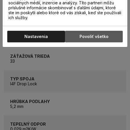
sociálnych médií, inzercie a analýzy. Títo partneri môžu
príslušné informácie skombinovať s ďalšími údajmi, ktoré
ROZMER LAMELY
ste im poskytli alebo ktoré od vás získali, keď ste používali
1220 x 240,1 x 5,2 mm
ich služby.
ROZMER BALÍKA
Nastavenia
Povoliť všetko
2,63 m2 (9 lamiel)
ZÁŤAŽOVÁ TRIEDA
33
TYP SPOJA
I4F Drop Lock
HRÚBKA PODLAHY
5,2 mm
TEPELNÝ ODPOR
0,029 m2K/W