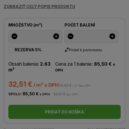
ZOBRAZIŤ CELÝ POPIS PRODUKTU
MNOŽSTVO
(
m²
)
POČET BALENÍ
REZERVA 5%
Pridať k porovnaniu
Obsah balenia:
2.63
Cena za 1 balenie:
85,50 €
s
m²
DPH
32,51 €
/ m² s DPH
26,43 €
/ m² bez DPH
85,50 €
SPOLU:
69,51 €
s DPH
bez DPH
PRIDAŤ DO KOŠÍKA