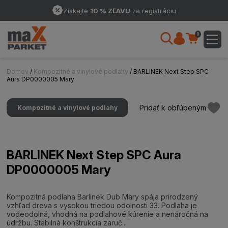
Získajte
10 % ZĽAVU
za registráciu
0
Domov
/
Kompozitné a vinylové podlahy
/ BARLINEK Next Step SPC
Aura DP0000005 Mary
Pridať k obľúbeným
Kompozitné a vinylové podlahy
BARLINEK Next Step SPC Aura
DP0000005 Mary
Kompozitná podlaha Barlinek Dub Mary spája prirodzený
vzhľad dreva s vysokou triedou odolnosti 33. Podlaha je
vodeodolná, vhodná na podlahové kúrenie a nenáročná na
údržbu. Stabilná konštrukcia zaruč...