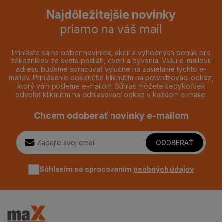
Najdôležitejšie novinky
priamo na váš mail
Prihláste sa na odber noviniek, akcií a výhodných ponúk pre
zákazníkov zo sveta podláh, dverí a bývania. Vašu e-mailovú
adresu budeme spracúvať výlučne na zasielanie týchto e-
mailov. Prihlásenie dokončíte kliknutím na potvrdzovací odkaz,
ktorý vám pošleme e-mailom. Súhlas môžete kedykoľvek
odvolať kliknutím na odhlasovací odkaz v každom e-maile.
Chcem odoberať novinky e-mailom
ODOBERAŤ
Súhlasím so spracovaním
osobných údajov