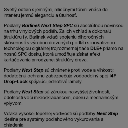
Svetlý odtieň s jemnými, mliečnymi tónmi vnáša do
interiéru jemnú eleganciu a útulnosť.
Podlahy
Barlinek Next Step SPC
sú absolútnou novinkou
na trhu vinylových podláh. Za ich vzhľad a dokonalú
štruktúru fy. Barlinek vďačí spojeniu dlhoročných
skúseností s výrobou drevených podláh s inovatívnou
technológiou digitálnej trojrozmernej tlače
DLE+
priamo na
nosnú SPC dosku, ktorá umožňuje získať efekt
kartáčovania prirodzenej štruktúry dreva.
Podlahy
Next Step
sú chránené proti vode a vlhkosti;
dodatočnú ochranu zabezpečuje vodoodolný spoj
I4F
Drop-Lock
spájajúci jednotlivé lamely.
Podlahy
Next Step
sú zárukou najvyššej životnosti,
odolnosti voči mikroškrabancom, oderu a mechanickým
vplyvom.
Vďaka vysokej tepelnej vodivosti sú podlahy
Next Step
ideálne pre systémy podlahového vykurovania a
chladenia.