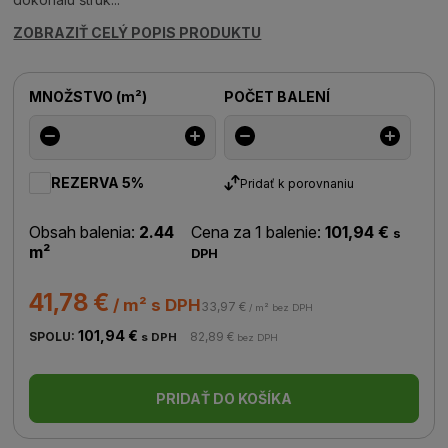
ZOBRAZIŤ CELÝ POPIS PRODUKTU
MNOŽSTVO
(
m²
)
POČET BALENÍ
REZERVA 5%
Pridať k porovnaniu
Obsah balenia:
2.44
Cena za 1 balenie:
101,94 €
s
m²
DPH
41,78 €
/ m² s DPH
33,97 €
/ m² bez DPH
101,94 €
SPOLU:
82,89 €
s DPH
bez DPH
PRIDAŤ DO KOŠÍKA