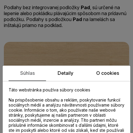
Podlahy bez integrovanej podložky
Pad
, sú určené na
lepenie alebo pokládku plávajúcim spôsobom na prídavnú
podložku. Podlahy s podložkou
Pad
na lamelách sa
inštalujú priamo na podklad.
Súhlas
Detaily
O cookies
Táto webstránka používa súbory cookies
Na prispôsobenie obsahu a reklám, poskytovanie funkcií
sociálnych médií a analýzu návštevnosti používame súbory
cookie. Informácie o tom, ako používate naše webové
stránky, poskytujeme aj našim partnerom v oblasti
sociálnych médií, inzercie a analýzy. Títo partneri môžu
príslušné informácie skombinovať s ďalšími údajmi, ktoré
ste im poskytli alebo ktoré od vás získali, keď ste používali