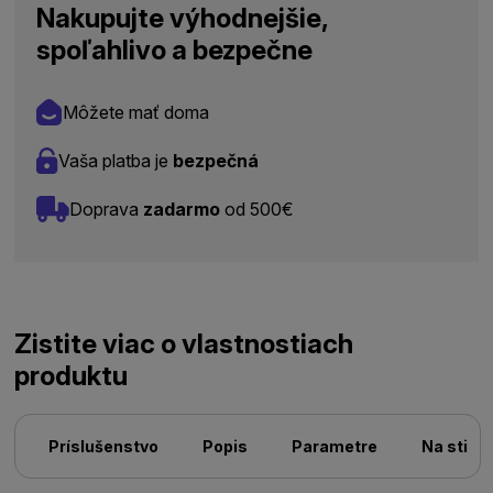
Nakupujte výhodnejšie,
spoľahlivo a bezpečne
Môžete mať doma
Vaša platba je
bezpečná
Doprava
zadarmo
od 500€
Zistite viac o vlastnostiach
produktu
Príslušenstvo
Popis
Parametre
Na stiah