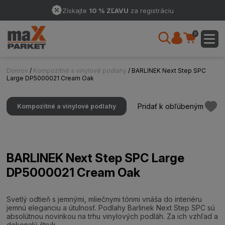
Získajte
10 % ZĽAVU
za registráciu
0
Domov
/
Kompozitné a vinylové podlahy
/ BARLINEK Next Step SPC
Large DP5000021 Cream Oak
Pridať k obľúbeným
Kompozitné a vinylové podlahy
BARLINEK Next Step SPC Large
DP5000021 Cream Oak
Svetlý odtieň s jemnými, mliečnymi tónmi vnáša do interiéru
jemnú eleganciu a útulnosť. Podlahy Barlinek Next Step SPC sú
absolútnou novinkou na trhu vinylových podláh. Za ich vzhľad a
dokonalú štruk...