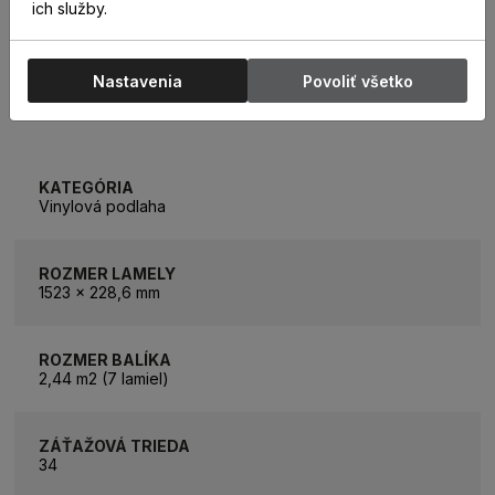
ich služby.
Nastavenia
Povoliť všetko
PARAMETRE
KATEGÓRIA
Vinylová podlaha
ROZMER LAMELY
1523 x 228,6 mm
ROZMER BALÍKA
2,44 m2 (7 lamiel)
ZÁŤAŽOVÁ TRIEDA
34