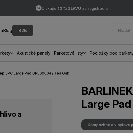
Získajte
10 % ZĽAVU
za registráciu
ňa
Blog
B2B
rkety
Akustické panely
Parketové lišty
Podložky pod parket
Step SPC Large Pad DP5000042 Tea Oak
BARLINEK
Large Pa
hlivo a
Kompozitné a vinylové 