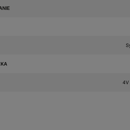
ANIE
Sy
ŽKA
4V 