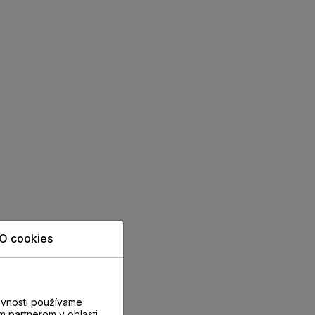
O cookies
evnosti používame
m partnerom v oblasti