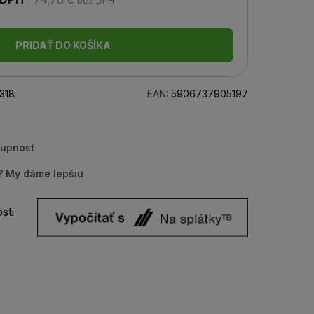
bez DPH
PRIDAŤ DO KOŠÍKA
318
EAN:
5906737905197
tupnosť
u? My dáme lepšiu
sti