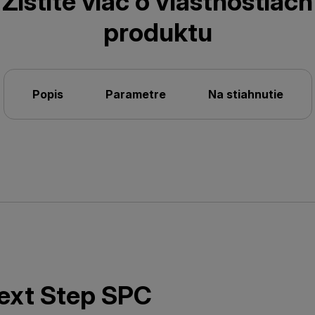
Zistite viac o vlastnostiach
produktu
Popis
Parametre
Na stiahnutie
ext Step SPC