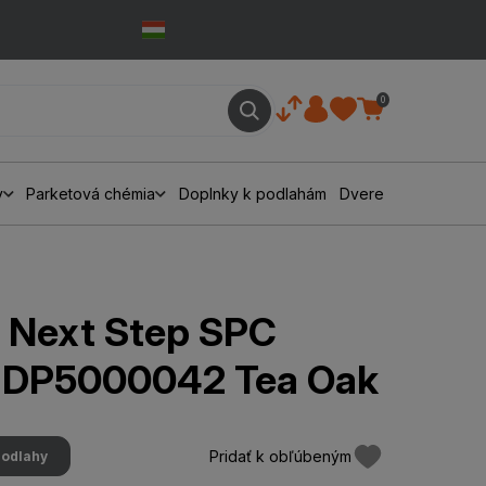
0
y
Parketová chémia
Doplnky k podlahám
Dvere
 Next Step SPC
d DP5000042 Tea Oak
Pridať k obľúbeným
podlahy