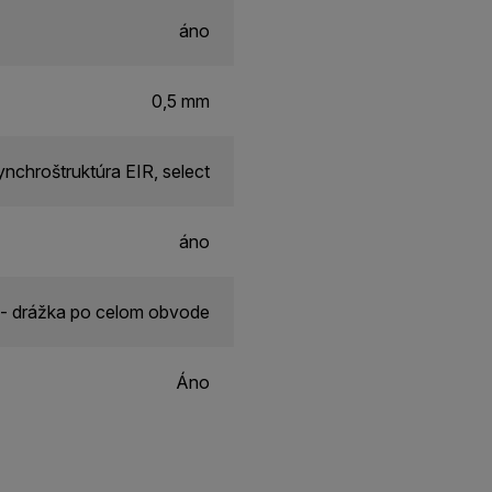
áno
0,5 mm
nchroštruktúra EIR, select
áno
- drážka po celom obvode
Áno