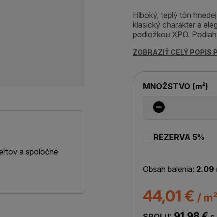
Hlboký, teplý tón hnede
klasický charakter a el
podložkou XPO. Podlahy
ZOBRAZIŤ CELÝ POPIS
MNOŽSTVO
(
m²
)
REZERVA 5%
ertov a spoločne
Obsah balenia:
2.09
44,01 €
/ m
91,98 €
SPOLU:
s