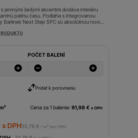
j s jemnými šedými akcentmi dodáva interiéru
egantnú patinu času. Podlaha s integrovanou
 Barlinek Next Step SPC sú absolútnou novi...
 PRODUKTU
POČET BALENÍ
Pridať k porovnaniu
 m²
Cena za 1 balenie:
91,98 €
s DPH
² s DPH
35,78 €
/ m² bez DPH
 DPH
74,78 €