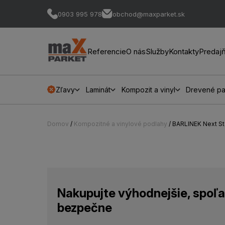
0903 995 978
obchod@maxparket.sk
Referencie
O nás
Služby
Kontakty
Predaj
Zľavy
Laminát
Kompozit a vinyl
Drevené pa
Domov
/
Kompozitné a vinylové podlahy
/ BARLINEK Next 
Nakupujte výhodnejšie, spoľa
bezpečne