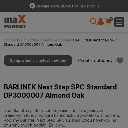
Získajte
10 % ZĽAVU
za registráciu
0
Domov
/
Kompozitné a vinylové podlahy
/ BARLINEK Next Step SPC
Standard DP3000007 Almond Oak
Pridať k obľúbeným
Kompozitné a vinylové podlahy
BARLINEK Next Step SPC Standard
DP3000007 Almond Oak
Dub Mandľový, ktorý zahaľuje miestnosť do jemných
krémových tónov, vytvára harmonickú a priateľskú atmosféru.
Podlahy Barlinek Next Step SPC sú absolútnou novinkou na
trhu vinylových podláh. Za ich v...