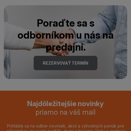
Poraďte sa s
odborníkom u nás na
predajni.
REZERVOVAŤ TERMÍN
Najdôležitejšie novinky
priamo na váš mail
Prihláste sa na odber noviniek, akcií a výhodných ponúk pre
zákazníkov zo sveta podláh, dverí a bývania. Vašu e-mailovú