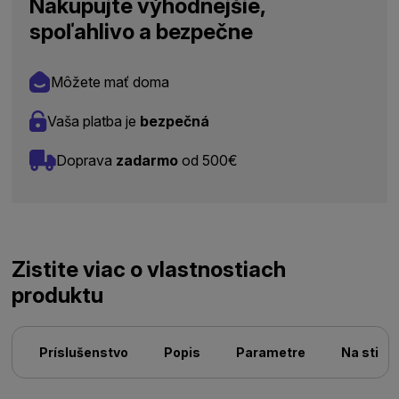
Nakupujte výhodnejšie,
spoľahlivo a bezpečne
Môžete mať doma
Vaša platba je
bezpečná
Doprava
zadarmo
od 500€
Zistite viac o vlastnostiach
produktu
Príslušenstvo
Popis
Parametre
Na stiah