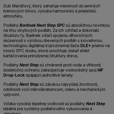
Dub Mandľový, ktorý zahaľuje miestnosť do jemných
krémových tónov, vytvára harmonickú a priateľskú
atmosféru.
Podlahy
Barlinek Next Step SPC
sú absolútnou novinkou
na trhu vinylových podláh. Za ich vzhľad a dokonalú
štruktúru fy. Barlinek vďačí spojeniu dlhoročných
skúseností s výrobou drevených podláh s inovatívnou
technológiou digitálnej trojrozmernej tlače
DLE+
priamo na
nosnú SPC dosku, ktorá umožňuje získať efekt
kartáčovania prirodzenej štruktúry dreva.
Podlahy
Next Step
sú chránené proti vode a vlhkosti;
dodatočnú ochranu zabezpečuje vodoodolný spoj
I4F
Drop-Lock
spájajúci jednotlivé lamely.
Podlahy
Next Step
sú zárukou najvyššej životnosti,
odolnosti voči mikroškrabancom, oderu a mechanickým
vplyvom.
Vďaka vysokej tepelnej vodivosti sú podlahy
Next Step
ideálne pre systémy podlahového vykurovania a
chladenia.