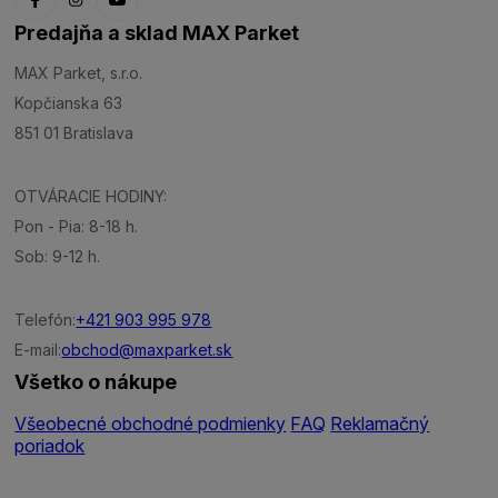
Predajňa a sklad MAX Parket
MAX Parket, s.r.o.
Kopčianska 63
851 01 Bratislava
OTVÁRACIE HODINY:
Pon - Pia: 8-18 h.
Sob: 9-12 h.
Telefón:
+421 903 995 978
E-mail:
obchod@maxparket.sk
Všetko o nákupe
Všeobecné obchodné podmienky
FAQ
Reklamačný
poriadok