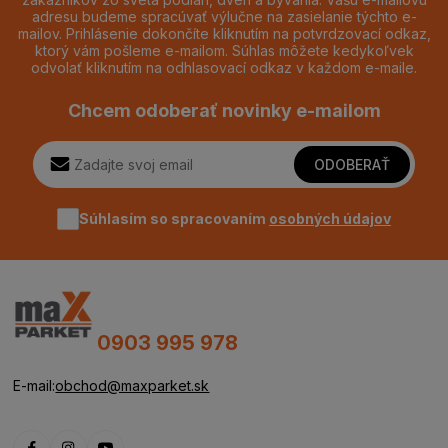
adresu budeme spracúvať výlučne na zasielanie týchto e-
mailov. Prihlásenie dokončíte kliknutím na potvrdzovací odkaz,
ktorý vám pošleme e-mailom. Súhlas môžete kedykoľvek
odvolať kliknutím na odhlasovací odkaz v každom e-maile.
Chcem odoberať novinky e-mailom
ODOBERAŤ
Súhlasím so spracovaním
osobných údajov
0903 995 978
E-mail:
obchod@maxparket.sk