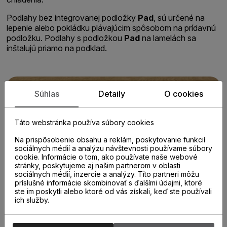
Podlahy bez integrovanej podložky
Pad
, sú určené na
lepenie alebo pokládku plávajúcim spôsobom na prídavnú
podložku. Podlahy s podložkou
Pad
na lamelách sa
inštalujú priamo na podklad.
Súhlas
Detaily
O cookies
Táto webstránka používa súbory cookies
Na prispôsobenie obsahu a reklám, poskytovanie funkcií
sociálnych médií a analýzu návštevnosti používame súbory
cookie. Informácie o tom, ako používate naše webové
stránky, poskytujeme aj našim partnerom v oblasti
sociálnych médií, inzercie a analýzy. Títo partneri môžu
príslušné informácie skombinovať s ďalšími údajmi, ktoré
ste im poskytli alebo ktoré od vás získali, keď ste používali
ich služby.