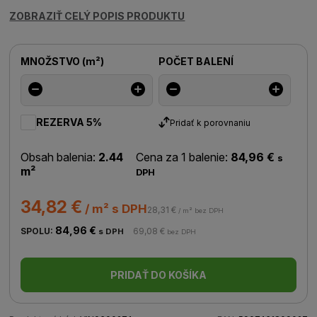
ZOBRAZIŤ CELÝ POPIS PRODUKTU
MNOŽSTVO
(
m²
)
POČET BALENÍ
REZERVA 5%
Pridať k porovnaniu
Obsah balenia:
2.44
Cena za 1 balenie:
84,96 €
s
m²
DPH
34,82 €
/ m² s DPH
28,31 €
/ m² bez DPH
84,96 €
SPOLU:
69,08 €
s DPH
bez DPH
PRIDAŤ DO KOŠÍKA