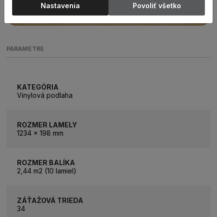
Nastavenia
Povoliť všetko
PARAMETRE
KATEGÓRIA
Vinylová podlaha
ROZMER LAMELY
1234 x 198 mm
ROZMER BALÍKA
2,44 m2 (10 lamiel)
ZÁŤAŽOVÁ TRIEDA
34