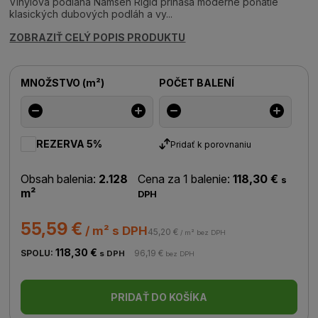
Vinylová podlaha Namsen Rigid prináša moderné poňatie
klasických dubových podláh a vy...
ZOBRAZIŤ CELÝ POPIS PRODUKTU
MNOŽSTVO
(
m²
)
POČET BALENÍ
REZERVA 5%
Pridať k porovnaniu
Obsah balenia:
2.128
Cena za 1 balenie:
118,30 €
s
m²
DPH
55,59 €
/ m² s DPH
45,20 €
/ m² bez DPH
118,30 €
SPOLU:
96,19 €
s DPH
bez DPH
PRIDAŤ DO KOŠÍKA