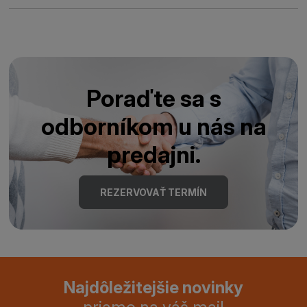
Poraďte sa s
odborníkom u nás na
predajni.
REZERVOVAŤ TERMÍN
Najdôležitejšie novinky