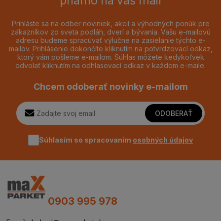
priamo na váš mail
Prihláste sa na odber noviniek, akcií a výhodných ponúk pre
zákazníkov zo sveta podláh, dverí a bývania. Vašu e-mailovú
adresu budeme spracúvať výlučne na zasielanie týchto e-
mailov. Prihlásenie dokončíte kliknutím na potvrdzovací odkaz,
ktorý vám pošleme e-mailom. Súhlas môžete kedykoľvek
odvolať kliknutím na odhlasovací odkaz v každom e-maile.
Chcem odoberať novinky e-mailom
ODOBERAŤ
Súhlasím so spracovaním
osobných údajov
0903 995 978