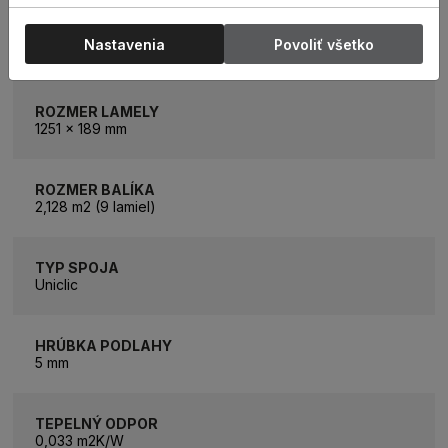
KATEGÓRIA
Nastavenia
Povoliť všetko
Vinylová podlaha
ROZMER LAMELY
1251 x 189 mm
ROZMER BALÍKA
2,128 m2 (9 lamiel)
TYP SPOJA
Uniclic
HRÚBKA PODLAHY
5 mm
TEPELNÝ ODPOR
0,033 m2K/W