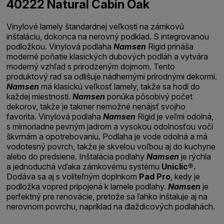
40222 Natural Cabin Oak
Vinylové lamely štandardnej veľkosti na zámkovú
inštaláciu, dokonca na nerovný podklad. S integrovanou
podložkou. Vinylová podlaha
Namsen
Rigid prináša
moderné poňatie klasických dubových podláh a vytvára
moderný vzhľad s prirodzeným dojmom. Tento
produktový rad sa odlišuje nádhernými prírodnými dekormi.
Namsen
má klasickú veľkosť lamely, takže sa hodí do
každej miestnosti.
Namsen
ponúka pôsobivý počet
dekorov, takže je takmer nemožné nenájsť svojho
favorita. Vinylová podlaha
Namsen
Rigid je veľmi odolná,
s mimoriadne pevným jadrom a vysokou odolnosťou voči
škvrnám a opotrebovaniu. Podlaha je vode odolná a má
vodotesný povrch, takže je skvelou voľbou aj do kuchyne
alebo do predsiene. Inštalácia podlahy
Namsen
je rýchla
a jednoduchá vďaka zámkovému systému
Uniclic®.
Dodáva sa aj s voliteľným doplnkom
Pad Pro
, kedy je
podložka vopred pripojená k lamele podlahy.
Namsen
je
perfektný pre renovácie, pretože sa ľahko inštaluje aj na
nerovnom povrchu, napríklad na dlaždicových podlahách.