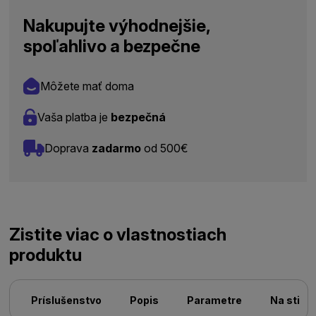
Nakupujte výhodnejšie,
spoľahlivo a bezpečne
Môžete mať doma
Vaša platba je
bezpečná
Doprava
zadarmo
od 500€
Zistite viac o vlastnostiach
produktu
Príslušenstvo
Popis
Parametre
Na stiah