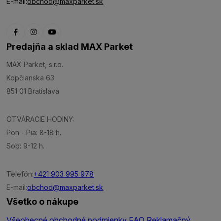
E-mail:
obchod@maxparket.sk
Predajňa a sklad MAX Parket
MAX Parket, s.r.o.
Kopčianska 63
851 01 Bratislava
OTVÁRACIE HODINY:
Pon - Pia: 8-18 h.
Sob: 9-12 h.
Telefón:
+421 903 995 978
E-mail:
obchod@maxparket.sk
Všetko o nákupe
Všeobecné obchodné podmienky
FAQ
Reklamačný