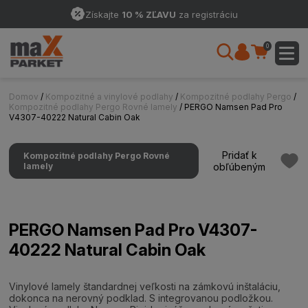
Získajte
10 % ZĽAVU
za registráciu
0
Domov
/
Kompozitné a vinylové podlahy
/
Kompozitné podlahy Pergo
/
Kompozitné podlahy Pergo Rovné lamely
/ PERGO Namsen Pad Pro
V4307-40222 Natural Cabin Oak
Pridať k
Kompozitné podlahy Pergo Rovné
lamely
obľúbeným
PERGO Namsen Pad Pro V4307-
40222 Natural Cabin Oak
Vinylové lamely štandardnej veľkosti na zámkovú inštaláciu,
dokonca na nerovný podklad. S integrovanou podložkou.