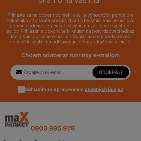
priamo na váš mail
Prihláste sa na odber noviniek, akcií a výhodných ponúk pre
zákazníkov zo sveta podláh, dverí a bývania. Vašu e-mailovú
adresu budeme spracúvať výlučne na zasielanie týchto e-
mailov. Prihlásenie dokončíte kliknutím na potvrdzovací odkaz,
ktorý vám pošleme e-mailom. Súhlas môžete kedykoľvek
odvolať kliknutím na odhlasovací odkaz v každom e-maile.
Chcem odoberať novinky e-mailom
ODOBERAŤ
Súhlasím so spracovaním
osobných údajov
0903 995 978