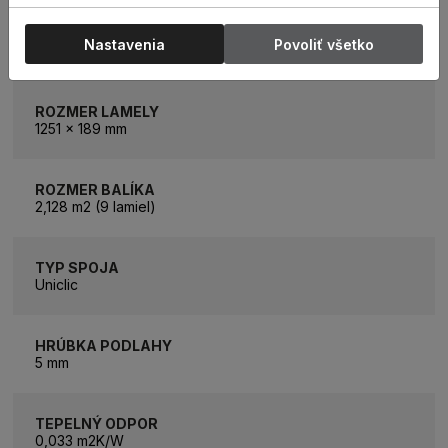
KATEGÓRIA
Nastavenia
Povoliť všetko
Vinylová podlaha
ROZMER LAMELY
1251 x 189 mm
ROZMER BALÍKA
2,128 m2 (9 lamiel)
TYP SPOJA
Uniclic
HRÚBKA PODLAHY
5 mm
TEPELNÝ ODPOR
0,033 m2K/W