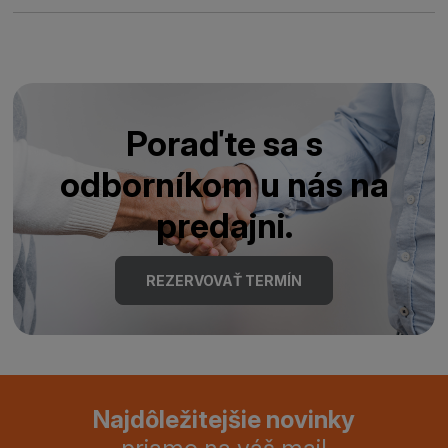
Poraďte sa s
odborníkom u nás na
predajni.
REZERVOVAŤ TERMÍN
Najdôležitejšie novinky