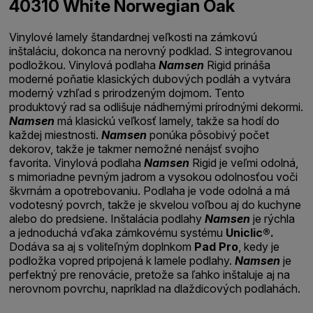
40310 White Norwegian Oak
Vinylové lamely štandardnej veľkosti na zámkovú
inštaláciu, dokonca na nerovný podklad. S integrovanou
podložkou. Vinylová podlaha
Namsen
Rigid prináša
moderné poňatie klasických dubových podláh a vytvára
moderný vzhľad s prirodzeným dojmom. Tento
produktový rad sa odlišuje nádhernými prírodnými dekormi.
Namsen
má klasickú veľkosť lamely, takže sa hodí do
každej miestnosti.
Namsen
ponúka pôsobivý počet
dekorov, takže je takmer nemožné nenájsť svojho
favorita. Vinylová podlaha
Namsen
Rigid je veľmi odolná,
s mimoriadne pevným jadrom a vysokou odolnosťou voči
škvrnám a opotrebovaniu. Podlaha je vode odolná a má
vodotesný povrch, takže je skvelou voľbou aj do kuchyne
alebo do predsiene. Inštalácia podlahy
Namsen
je rýchla
a jednoduchá vďaka zámkovému systému
Uniclic®.
Dodáva sa aj s voliteľným doplnkom
Pad Pro
, kedy je
podložka vopred pripojená k lamele podlahy.
Namsen
je
perfektný pre renovácie, pretože sa ľahko inštaluje aj na
nerovnom povrchu, napríklad na dlaždicových podlahách.