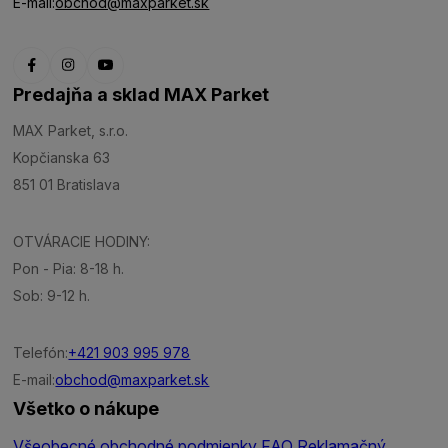
E-mail:
obchod@maxparket.sk
Predajňa a sklad MAX Parket
MAX Parket, s.r.o.
Kopčianska 63
851 01 Bratislava
OTVÁRACIE HODINY:
Pon - Pia: 8-18 h.
Sob: 9-12 h.
Telefón:
+421 903 995 978
E-mail:
obchod@maxparket.sk
Všetko o nákupe
Všeobecné obchodné podmienky
FAQ
Reklamačný