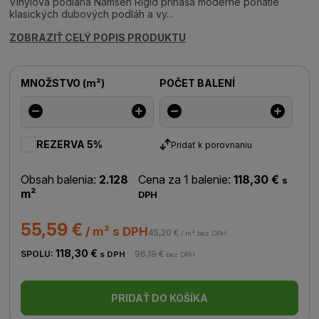
Vinylová podlaha Namsen Rigid prináša moderné poňatie
klasických dubových podláh a vy...
ZOBRAZIŤ CELÝ POPIS PRODUKTU
MNOŽSTVO
(
m²
)
POČET BALENÍ
REZERVA 5%
Pridať k porovnaniu
Obsah balenia:
2.128
Cena za 1 balenie:
118,30 €
s
m²
DPH
55,59 €
/ m² s DPH
45,20 €
/ m² bez DPH
118,30 €
SPOLU:
96,19 €
s DPH
bez DPH
PRIDAŤ DO KOŠÍKA