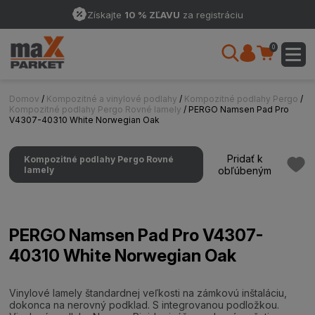
Získajte
10 % ZĽAVU
za registráciu
0
Domov
/
Kompozitné a vinylové podlahy
/
Kompozitné podlahy Pergo
/
Kompozitné podlahy Pergo Rovné lamely
/ PERGO Namsen Pad Pro
V4307-40310 White Norwegian Oak
Pridať k
Kompozitné podlahy Pergo Rovné
lamely
obľúbeným
PERGO Namsen Pad Pro V4307-
40310 White Norwegian Oak
Vinylové lamely štandardnej veľkosti na zámkovú inštaláciu,
dokonca na nerovný podklad. S integrovanou podložkou.