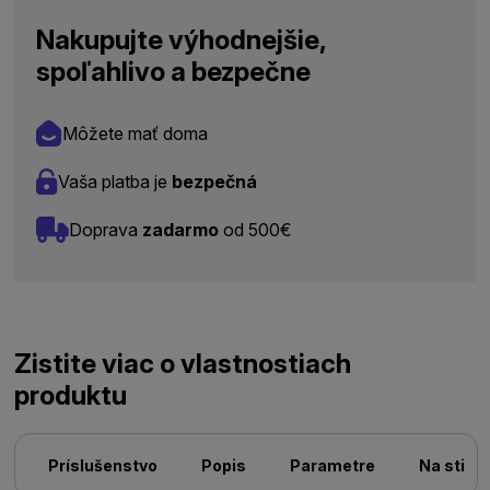
Nakupujte výhodnejšie,
spoľahlivo a bezpečne
Môžete mať doma
Vaša platba je
bezpečná
Doprava
zadarmo
od 500€
Zistite viac o vlastnostiach
produktu
Príslušenstvo
Popis
Parametre
Na stiah