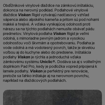
Obdĺžnikové vinylové dlaždice na zámkovú inštaláciu,
dokonca na nerovný podklad. Podlahové vinylové
dlaždice
Viskan
Rigid vytvárajú nadčasový vzhľad
vápenca alebo alpského kameňa a pritom sú pod nohami
mäkké a hrejivé. A vďaka vynikajúcej odolnosti proti
nárazu sa na týchto podlahách nemusíte obávať pádu
predmetov. Vinylová podlaha
Viskan
Rigid je veľmi
odolná, s mimoriadne pevným jadrom a vysokou
odolnosťou voči škvrnám a opotrebovaniu. Podlaha je
vode odolná a má vodotesný povrch, takže je skvelou
voľbou aj do kuchyne alebo do predsiene. Inštalácia
podlahy
Viskan
je rýchla a jednoduchá vďaka
zámkovému systému
Uniclic®.
Dodáva sa aj s voliteľným
doplnkom Pad Pro, kedy je podložka vopred pripojená k
lamele podlahy.
Viskan
je perfektný pre renovácie,
pretože sa ľahko inštaluje aj na nerovnom povrchu,
napríklad na dlaždicových podlahách.