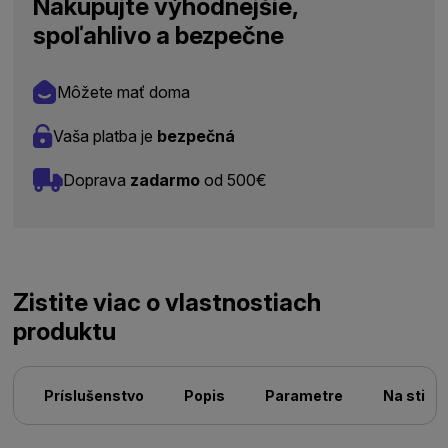
Nakupujte výhodnejšie,
spoľahlivo a bezpečne
Môžete mať doma
Vaša platba je
bezpečná
Doprava
zadarmo
od 500€
Zistite viac o vlastnostiach
produktu
Príslušenstvo
Popis
Parametre
Na stiah