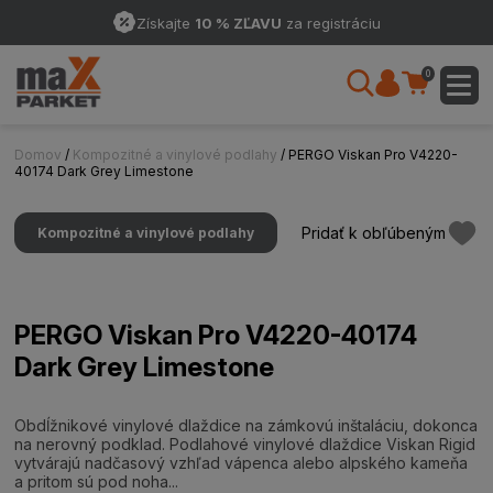
Získajte
10 % ZĽAVU
za registráciu
0
Domov
/
Kompozitné a vinylové podlahy
/ PERGO Viskan Pro V4220-
40174 Dark Grey Limestone
Pridať k obľúbeným
Kompozitné a vinylové podlahy
PERGO Viskan Pro V4220-40174
Dark Grey Limestone
Obdĺžnikové vinylové dlaždice na zámkovú inštaláciu, dokonca
na nerovný podklad. Podlahové vinylové dlaždice Viskan Rigid
vytvárajú nadčasový vzhľad vápenca alebo alpského kameňa
a pritom sú pod noha...