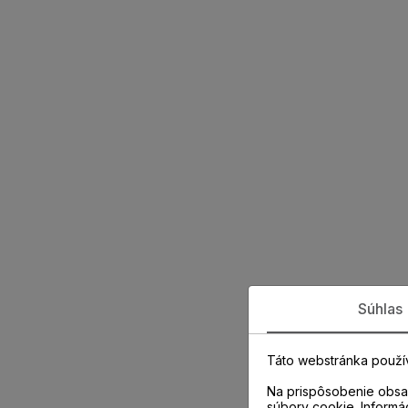
Súhlas
Táto webstránka použí
Na prispôsobenie obsah
súbory cookie. Informá