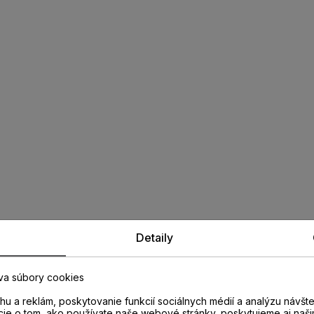
Detaily
va súbory cookies
u a reklám, poskytovanie funkcií sociálnych médií a analýzu návšt
cie o tom, ako používate naše webové stránky, poskytujeme aj naši