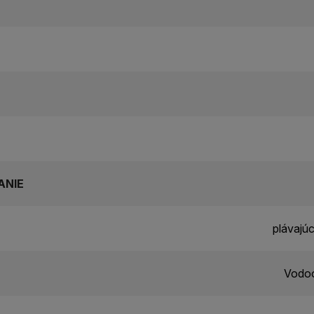
ANIE
plávajú
Vodoo