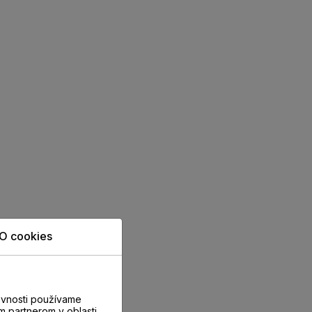
O cookies
evnosti používame
m partnerom v oblasti