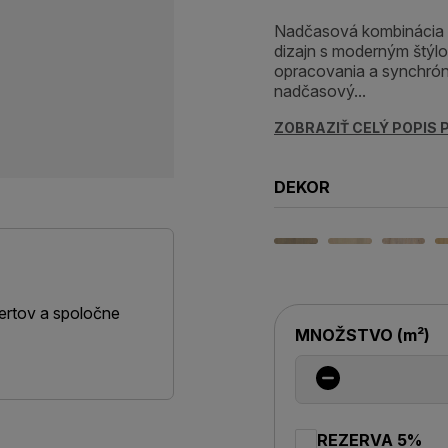
Nadčasová kombinácia st
dizajn s moderným štýl
opracovania a synchrónn
nadčasový...
ZOBRAZIŤ CELÝ POPIS
DEKOR
ertov a spoločne
MNOŽSTVO
(
m²
)
REZERVA 5%