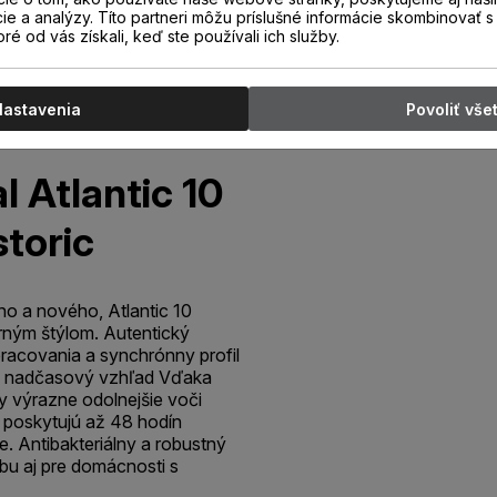
cie a analýzy. Títo partneri môžu príslušné informácie skombinovať s 
oré od vás získali, keď ste používali ich služby.
Nastavenia
Povoliť vše
l Atlantic 10
toric
o a nového, Atlantic 10
erným štýlom. Autentický
racovania a synchrónny profil
ý, nadčasový vzhľad Vďaka
y výrazne odolnejšie voči
a poskytujú až 48 hodín
e. Antibakteriálny a robustný
ľbu aj pre domácnosti s