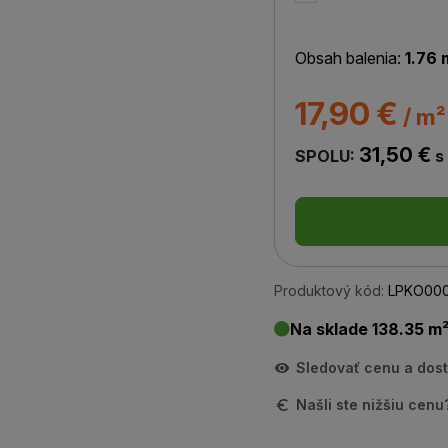
Obsah balenia:
1.76 
17,90 €
/ m²
31,50 €
SPOLU:
s
Produktový kód:
LPKO00
Na sklade 138.35 m
Sledovať cenu a dos
Našli ste nižšiu cen