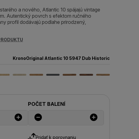
arého a nového, Atlantic 10 spájajú vintage
om. Autentický povrch s efektom ručného
y profil dodávajú podlahe prirodzený,
 PRODUKTU
KronoOriginal Atlantic 10 5947 Dub Historic
POČET BALENÍ
Pridať k porovnaniu