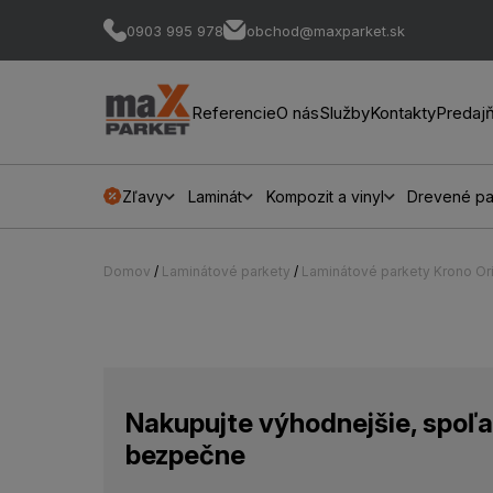
0903 995 978
obchod@maxparket.sk
Referencie
O nás
Služby
Kontakty
Predaj
Zľavy
Laminát
Kompozit a vinyl
Drevené pa
Domov
/
Laminátové parkety
/
Laminátové parkety Krono Ori
Nakupujte výhodnejšie, spoľa
bezpečne