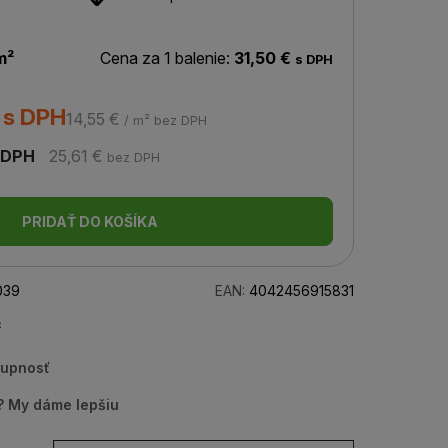
m²
Cena za 1 balenie:
31,50 €
s DPH
 s DPH
14,55 €
/ m² bez DPH
 DPH
25,61 €
bez DPH
PRIDAŤ DO KOŠÍKA
039
EAN:
4042456915831
²
tupnosť
u? My dáme lepšiu