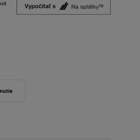
sti
nutie