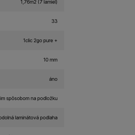
1,76m2 (7 lamiel)
33
1clic 2go pure +
10 mm
áno
cim spôsobom na podložku
dolná laminátová podlaha