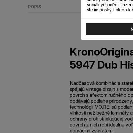
sociálnych médií, inzer
POPIS
ste im poskytli alebo kt
KronoOrigina
5947 Dub His
Nadčasová kombinácia staréh
spájajú vintage dizajn s mod
povrch s efektom ručného op
dodávajú podlahe prirodzen
technológii MO.RE! sú podlah
vlhkosti než bežné lamináty 
ochrany proti striekajúcej vod
povrch z nich robí ideálnu vo
domácimi zvieratami.