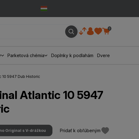
0
y
Parketová chémia
Doplnky k podlahám
Dvere
ic 10 5947 Dub Historic
nal Atlantic 10 5947
ic
Pridať k obľúbeným
no Original s V-drážkou