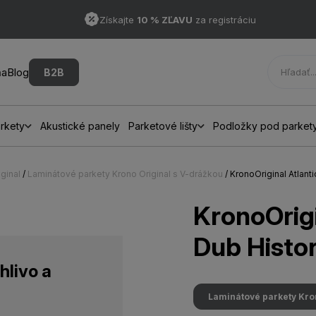
Získajte
10 % ZĽAVU
za registráciu
ňa
Blog
B2B
rkety
Akustické panely
Parketové lišty
Podložky pod parket
ginal
/
Laminátové parkety Krono Original s V-drážkou
/ KronoOriginal Atlant
KronoOrigi
Dub Histor
hlivo a
Laminátové parkety Kro