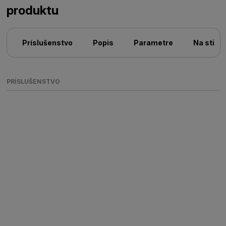
produktu
Príslušenstvo
Popis
Parametre
Na stiah
PRÍSLUŠENSTVO