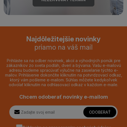
Najdôležitejšie novinky
priamo na váš mail
Prihláste sa na odber noviniek, akcií a výhodných ponúk pre
zákazníkov zo sveta podláh, dverí a bývania. Vašu e-mailovú
adresu budeme spracúvať výlučne na zasielanie týchto e-
mailov. Prihlásenie dokončíte kliknutím na potvrdzovací odkaz,
ktorý vám pošleme e-mailom. Súhlas môžete kedykoľvek
odvolať kliknutím na odhlasovací odkaz v každom e-maile.
Chcem odoberať novinky e-mailom
ODOBERAŤ