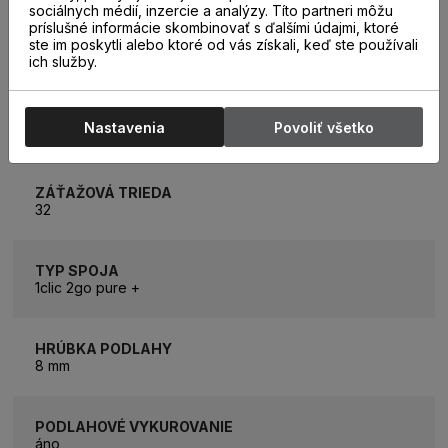
sociálnych médií, inzercie a analýzy. Títo partneri môžu
príslušné informácie skombinovať s ďalšími údajmi, ktoré
ROZMER LAMELY
ste im poskytli alebo ktoré od vás získali, keď ste používali
2003 x 245 mm
ich služby.
ROZMER BALÍKA
Nastavenia
Povoliť všetko
2,94m2 (6 lamiel)
ZÁŤAŽOVÁ TRIEDA
32
TYP SPOJA
1clic 2go pure +
HRÚBKA PODLAHY
8 mm
PODLAHOVÉ VYKUROVANIE
áno