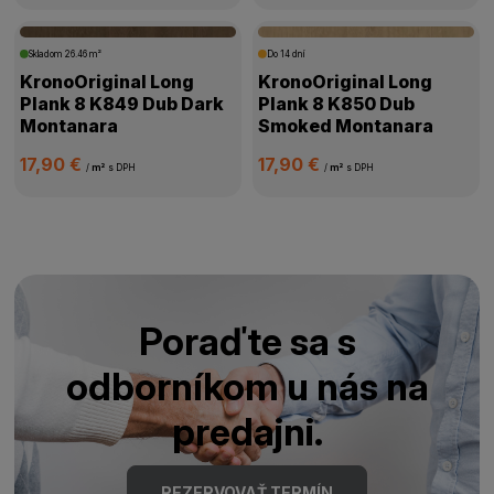
Skladom
26.46 m²
Do 14 dní
KronoOriginal Long
KronoOriginal Long
Plank 8 K849 Dub Dark
Plank 8 K850 Dub
Montanara
Smoked Montanara
17,90 €
17,90 €
/
m²
s DPH
/
m²
s DPH
Poraďte sa s
odborníkom u nás na
predajni.
REZERVOVAŤ TERMÍN