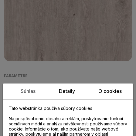
PARAMETRE
Súhlas
Detaily
O cookies
KATEGÓRIA
Vodeodolné laminátové parkety
Táto webstránka používa súbory cookies
Na prispôsobenie obsahu a reklám, poskytovanie funkcií
KOLEKCIA
sociálnych médií a analýzu návštevnosti používame súbory
Long Plank 8
cookie. Informácie o tom, ako používate naše webové
stránky, poskytujeme aj našim partnerom v oblasti