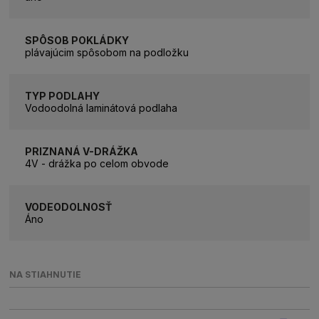
SPÔSOB POKLÁDKY
plávajúcim spôsobom na podložku
TYP PODLAHY
Vodoodolná laminátová podlaha
PRIZNANÁ V-DRÁŽKA
4V - drážka po celom obvode
VODEODOLNOSŤ
Áno
NA STIAHNUTIE