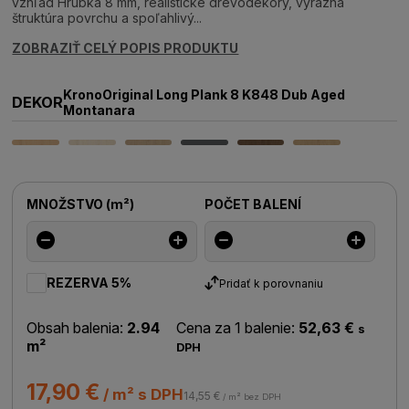
vzhľad Hrúbka 8 mm, realistické drevodekory, výrazná
štruktúra povrchu a spoľahlivý...
ZOBRAZIŤ CELÝ POPIS PRODUKTU
KronoOriginal Long Plank 8 K848 Dub Aged
DEKOR
Montanara
MNOŽSTVO
(
m²
)
POČET BALENÍ
REZERVA 5%
Pridať k porovnaniu
Obsah balenia:
2.94
Cena za 1 balenie:
52,63 €
s
m²
DPH
17,90 €
/ m² s DPH
14,55 €
/ m² bez DPH