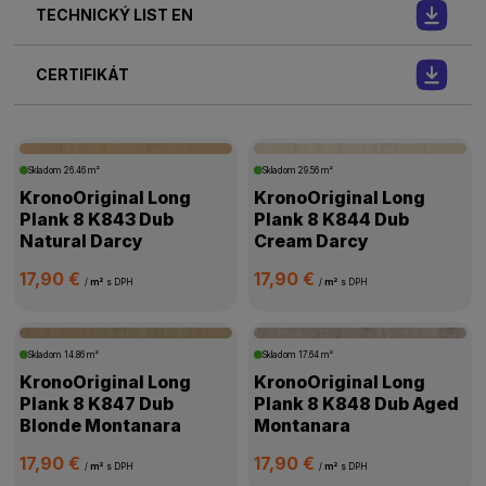
TECHNICKÝ LIST EN
CERTIFIKÁT
Skladom
26.46 m²
Skladom
29.56 m²
KronoOriginal Long
KronoOriginal Long
Plank 8 K843 Dub
Plank 8 K844 Dub
Natural Darcy
Cream Darcy
17,90 €
17,90 €
/
m²
s DPH
/
m²
s DPH
Skladom
14.86 m²
Skladom
17.64 m²
KronoOriginal Long
KronoOriginal Long
Plank 8 K847 Dub
Plank 8 K848 Dub Aged
Blonde Montanara
Montanara
17,90 €
17,90 €
/
m²
s DPH
/
m²
s DPH