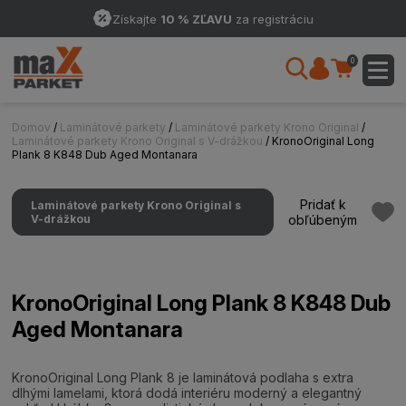
Získajte
10 % ZĽAVU
za registráciu
0
Domov
/
Laminátové parkety
/
Laminátové parkety Krono Original
/
Laminátové parkety Krono Original s V-drážkou
/ KronoOriginal Long
Plank 8 K848 Dub Aged Montanara
Pridať k
Laminátové parkety Krono Original s
V-drážkou
obľúbeným
KronoOriginal Long Plank 8 K848 Dub
Aged Montanara
KronoOriginal Long Plank 8 je laminátová podlaha s extra
dlhými lamelami, ktorá dodá interiéru moderný a elegantný