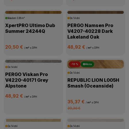
Skladom
3.36 m²
Do 14 dní
XpertPRO Ultimo Dub
PERGO Namsen Pro
Summer 24244Q
V4207-40228 Dark
Lakeland Oak
20,50 €
48,92 €
/
m²
s DPH
/
m²
s DPH
-10 %
Akcia
Do 14 dní
PERGO Viskan Pro
Do 14 dní
V4220-40171 Grey
REPUBLIC LION L005H
Alpstone
Smash (Oceanside)
48,92 €
/
m²
s DPH
35,37 €
/
m²
s DPH
39,30 €
Do 14 dní
Do 14 dní