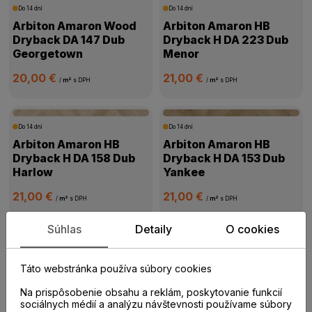
Do 14 dní
Do 14 dní
Arbiton Amaron Wood
Arbiton Amaron HB
Dryback DA 147 Dub
Dryback H DA 223 Dub
Georgetown
Menor
20,00 €
21,00 €
/
m²
s DPH
/
m²
s DPH
Do 14 dní
Do 14 dní
Arbiton Amaron HB
Arbiton Amaron HB
Dryback H DA 158 Dub
Dryback H DA 153 Dub
Harlow
Yankee
21,00 €
21,00 €
/
m²
s DPH
/
m²
s DPH
Súhlas
Detaily
O cookies
Do 14 dní
Do 14 dní
Arbiton Amaron Wood
Arbiton Woodric
Táto webstránka používa súbory cookies
Dryback DA 227 Dub
Dryback DW 182 Dub
Virgin
Holman
Na prispôsobenie obsahu a reklám, poskytovanie funkcií
sociálnych médií a analýzu návštevnosti používame súbory