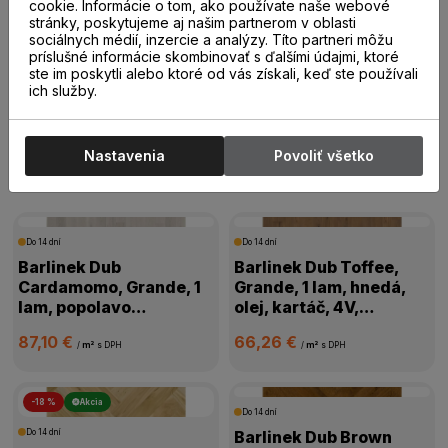
20,00 €
19,00 €
cookie. Informácie o tom, ako používate naše webové
/
m²
s DPH
/
m²
s DPH
stránky, poskytujeme aj našim partnerom v oblasti
sociálnych médií, inzercie a analýzy. Títo partneri môžu
príslušné informácie skombinovať s ďalšími údajmi, ktoré
ste im poskytli alebo ktoré od vás získali, keď ste používali
ich služby.
Drevené parkety
Nastavenia
Povoliť všetko
Drevené parkety
Do 14 dní
Do 14 dní
Barlinek Dub
Barlinek Dub Toffee,
Cardamomo, Grande, 1
Grande, 1 lam, hnedá,
lam, popolavo
olej, kartáč, 4V,
biela,mat.lak, kartáč,
1WG000631
87,10 €
66,26 €
4V mikro, 1WG000665
/
m²
s DPH
/
m²
s DPH
-18 %
Akcia
Do 14 dní
Do 14 dní
Barlinek Dub Brown